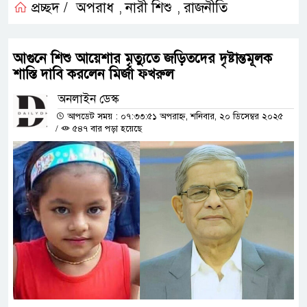
প্রচ্ছদ /
অপরাধ
নারী শিশু
রাজনীতি
,
,
আগুনে শিশু আয়েশার মৃত্যুতে জড়িতদের দৃষ্টান্তমূলক
শাস্তি দাবি করলেন মির্জা ফখরুল
অনলাইন ডেস্ক
আপডেট সময় : ০৭:৩৩:৫১ অপরাহ্ন, শনিবার, ২০ ডিসেম্বর ২০২৫
/
৫৪৭ বার পড়া হয়েছে