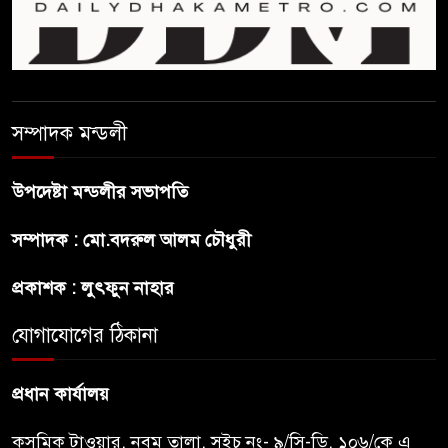
‘নারী সংক্রান্ত অভিযোগ
ছেলেকে নিয়ে রোনালদোর যে বড়
স্বপ্ন
সম্পাদক মন্ডলী
অস্ট্রেলিয়ার অখ্যাত একাদশের
কাছেই ধরাশায়ী বাংলাদেশ
উপদেষ্টা মন্ডলীর সভাপতি
সম্পাদক : মো.বদরুল আলম চৌধুরী
ট্রাম্পের ৪০ কোটি ডলারের ‘বলরুম
প্রকল্প’ আটকে দিলেন মার্কিন
প্রকাশক : লুৎফুন নাহার
আদালত
যোগাযোগের ঠিকানা
শেখ হাসিনার বক্তব্যে ভারতের
সমর্থন নেই : রণধীর জয়সওয়াল
প্রধান কার্যালয়
কসমিক টাওয়ার, নবম তালা, সুইচ নং- ৯/সি-ডি, ১০৬/কে এ