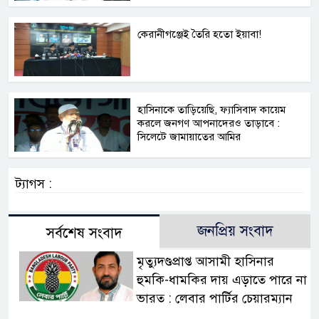
কেরানীগঞ্জেই তৈরি হতো ইয়াবা!
হাসিনাকে তাড়িয়েছি, ফ্যাসিবাদ কায়েম
করলে জনগণ আপনাদেরও তাড়াবে :
সিলেটে জামায়াতের আমির
ট্যাগস :
জনপ্রিয় সংবাদ
সর্বশেষ সংবাদ
মৃত্যুদণ্ডপ্রাপ্ত আসামী হাসিনার
হুমকি-ধামকির দায় এড়াতে পারে না
ভারত : লেবার পার্টির চেয়ারম্যান