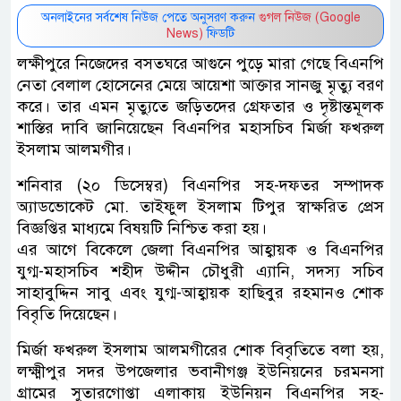
অনলাইনের সর্বশেষ নিউজ পেতে অনুসরণ করুন
গুগল নিউজ (Google
News)
ফিডটি
লক্ষীপুরে নিজেদের বসতঘরে আগুনে পুড়ে মারা গেছে বিএনপি
নেতা বেলাল হোসেনের মেয়ে আয়েশা আক্তার সানজু মৃত্যু বরণ
করে। তার এমন মৃত্যুতে জড়িতদের গ্রেফতার ও দৃষ্টান্তমূলক
শাস্তির দাবি জানিয়েছেন বিএনপির মহাসচিব মির্জা ফখরুল
ইসলাম আলমগীর।
শনিবার (২০ ডিসেম্বর) বিএনপির সহ-দফতর সম্পাদক
অ্যাডভোকেট মো. তাইফুল ইসলাম টিপুর স্বাক্ষরিত প্রেস
বিজ্ঞপ্তির মাধ্যমে বিষয়টি নিশ্চিত করা হয়।
এর আগে বিকেলে জেলা বিএনপির আহ্বায়ক ও বিএনপির
যুগ্ম-মহাসচিব শহীদ উদ্দীন চৌধুরী এ্যানি, সদস্য সচিব
সাহাবুদ্দিন সাবু এবং যুগ্ম-আহ্বায়ক হাছিবুর রহমানও শোক
বিবৃতি দিয়েছেন।
মির্জা ফখরুল ইসলাম আলমগীরের শোক বিবৃতিতে বলা হয়,
লক্ষ্মীপুর সদর উপজেলার ভবানীগঞ্জ ইউনিয়নের চরমনসা
গ্রামের সুতারগোপ্তা এলাকায় ইউনিয়ন বিএনপির সহ-