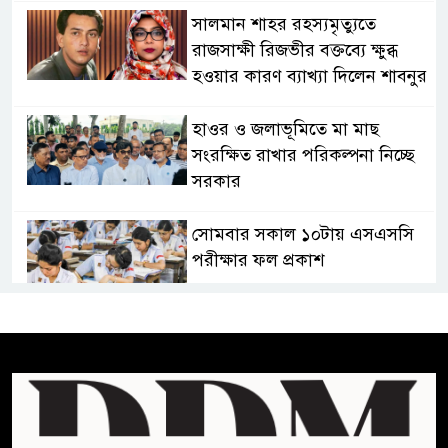
সালমান শাহর রহস্যমৃত্যুতে
রাজসাক্ষী রিজভীর বক্তব্যে ক্ষুব্ধ
হওয়ার কারণ ব্যাখ্যা দিলেন শাবনুর
হাওর ও জলাভূমিতে মা মাছ
সংরক্ষিত রাখার পরিকল্পনা নিচ্ছে
সরকার
সোমবার সকাল ১০টায় এসএসসি
পরীক্ষার ফল প্রকাশ
চিকিৎসকদের পেশাগত দায়িত্বে
রাজনীতি যেন বাধা না হয় :
প্রধানমন্ত্রী
ফিফা সভাপতির বিরুদ্ধে এবার