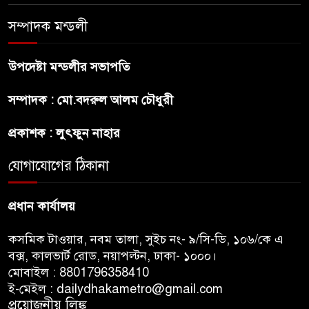
সম্পাদক মন্ডলী
অস্ট্রেলিয়ার অখ্যাত একাদশের
কাছেই ধরাশায়ী বাংলাদেশ
উপদেষ্টা মন্ডলীর সভাপতি
সম্পাদক : মো.বদরুল আলম চৌধুরী
ট্রাম্পের ৪০ কোটি ডলারের ‘বলরুম
প্রকল্প’ আটকে দিলেন মার্কিন
প্রকাশক : লুৎফুন নাহার
আদালত
যোগাযোগের ঠিকানা
শেখ হাসিনার বক্তব্যে ভারতের
সমর্থন নেই : রণধীর জয়সওয়াল
প্রধান কার্যালয়
কসমিক টাওয়ার, নবম তালা, সুইচ নং- ৯/সি-ডি, ১০৬/কে এ
বক্স, কালভার্ট রোড, নয়াপল্টন, ঢাকা- ১০০০।
মোবাইল : 8801796358410
ই-মেইল : dailydhakametro@gmail.com
প্রয়োজনীয় লিঙ্ক