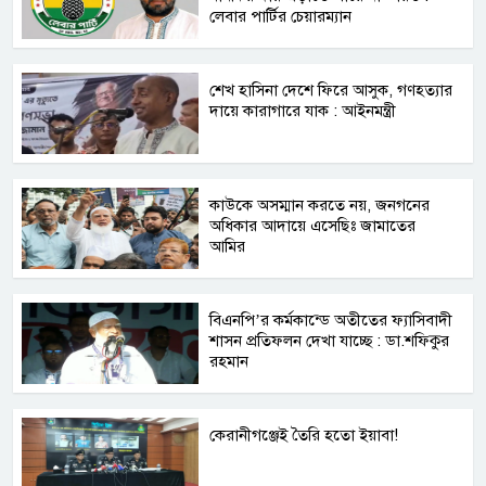
লেবার পার্টির চেয়ারম্যান
শেখ হাসিনা দেশে ফিরে আসুক, গণহত্যার
দায়ে কারাগারে যাক : আইনমন্ত্রী
কাউকে অসম্মান করতে নয়, জনগনের
অধিকার আদায়ে এসেছিঃ জামাতের
আমির
বিএনপি’র কর্মকান্ডে অতীতের ফ্যাসিবাদী
শাসন প্রতিফলন দেখা যাচ্ছে : ডা.শফিকুর
রহমান
কেরানীগঞ্জেই তৈরি হতো ইয়াবা!