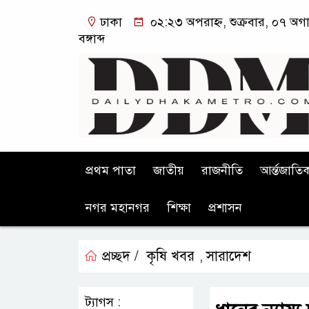
ঢাকা
০২:২৩ অপরাহ্ন, শুক্রবার, ০৭ অগ
বঙ্গাব্দ
প্রথম পাতা
জাতীয়
রাজনীতি
আর্ন্তজাতি
নগর মহানগর
শিক্ষা
প্রশাসন
প্রচ্ছদ /
কৃষি খবর
সারাদেশ
,
ট্যাগস :