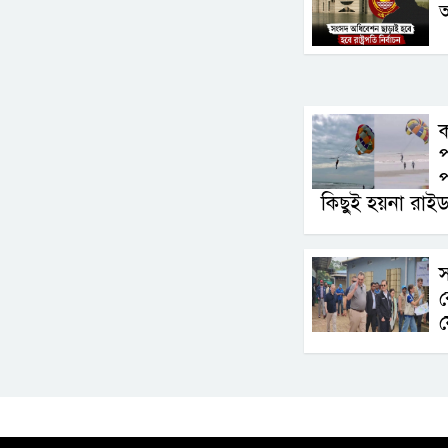
আ
ক
প
প
কিছুই হয়না রাই
স
র