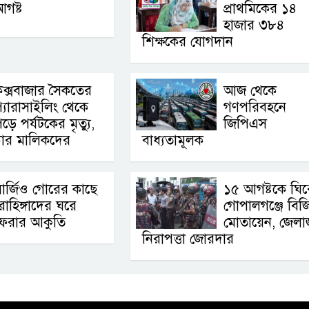
গষ্ট
প্রাথমিকের ১৪
হাজার ৩৮৪
শিক্ষকের যোগদান
ক্সবাজার সৈকতের
আজ থেকে
্যারাসাইলিং থেকে
গণপরিবহনে
ড়ে পর্যটকের মৃত্যু,
জিপিএস
ডার মালিকদের
বাধ্যতামূলক
ার্জিও গোরের কাছে
১৫ আগষ্টকে ঘির
োহিঙ্গাদের ঘরে
গোপালগঞ্জে বিজ
ফেরার আকুতি
মোতায়েন, জেলা
নিরাপত্তা জোরদার