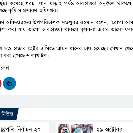
ুটা কমেছে খরচ। ধান মাড়াই পর্যন্ত আবহাওয়া অনুকূলে থাকল
 কৃষি সম্প্রসারণ অধিদপ্তর।
্রসারণ অধিদপ্তরদের উপপরিচালক মতলুবর রহমান বলেন, ‘রোপা আ
, আশা করা যায় ভালো আবহাওয়া থাকলে কৃষকরা এবার ভালো ফল
খ ৮৩ হাজার হেক্টর জমিতে আমন ধানের চাষ হয়েছে। সেখান থে
্রা ধরা হয়েছে ৬ লাখ টন।
করুন
ো নিউজ
াষ্ট্রপতি নির্বাচন ২০
২৯ অক্টোবর