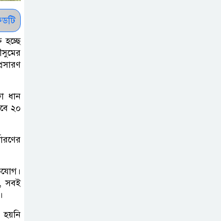
সাকিবকে সমর্থন
করায় অনুতপ্ত
ডটি
আসিফ আকবর ক্ষমা
 হচ্ছে
চাইলেন
সুমের
্রসারণ
কমনওয়েথ গেমসে
পদক শুন্যতা
কা ধান
ঘুচানোর আক্ষেপে
বে ২০
বাংলাদেশ
ধারণের
প্রথম শ্রেণি ছাড়া
অন্য সব শ্রেণিতে
হবে ভর্তি পরীক্ষা:
ভিযোগ।
শিক্ষা মন্ত্রণালয়
ই, সবই
।
কাউকে অসম্মান
 হয়নি