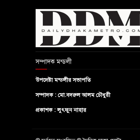
সম্পাদক মন্ডলী
উপদেষ্টা মন্ডলীর সভাপতি
সম্পাদক : মো.বদরুল আলম চৌধুরী
প্রকাশক : লুৎফুন নাহার