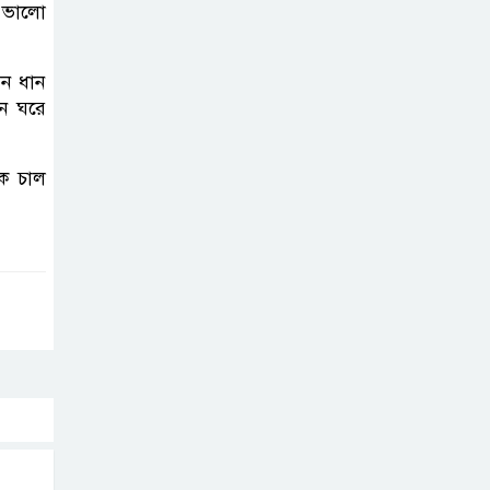
করতে নয়, জনগনের
ে ভালো
অধিকার আদায়ে
এসেছিঃ জামাতের আমির
মন ধান
ন ঘরে
রাষ্ট্রপতি নির্বাচন ২০
আগষ্ট
কে চাল
প্রীতির সাথে প্রেম
নয় ছিল গভীর বন্ধুত্ব
: ব্রেট লি
জুলাই সনদ ও
জুলাই যোদ্ধা
সংবর্ধনা অনুষ্ঠানে
বিশৃঙ্খলায় ক্ষুদ্ধ ভারপ্রাপ্ত রাষ্ট্রপতি