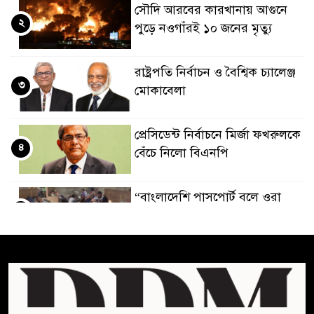
সৌদি আরবের কারখানায় আগুনে
২
পুড়ে নওগাঁরই ১০ জনের মৃত্যু
রাষ্ট্রপতি নির্বাচন ও বৈশ্বিক চ্যালেঞ্জ
৩
মোকাবেলা
প্রেসিডেন্ট নির্বাচনে মির্জা ফখরুলকে
৪
বেঁচে নিলো বিএনপি
“বাংলাদেশি পাসপোর্ট বলে ওরা
৫
আমাদের হোটলে নেয়নি’
রাষ্ট্রপতি নির্বাচনে ১১ দলীয় ঐক্যের
৬
প্রার্থী অলি আহমদ