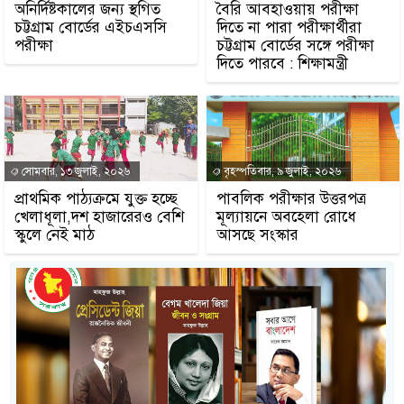
অনির্দিষ্টকালের জন্য স্থগিত
বৈরি আবহাওয়ায় পরীক্ষা
চট্টগ্রাম বোর্ডের এইচএসসি
দিতে না পার‍া পরীক্ষার্থীরা
পরীক্ষা
চট্টগ্রাম বোর্ডের সঙ্গে পরীক্ষা
দিতে পারবে : শিক্ষামন্ত্রী
সোমবার, ১৩ জুলাই, ২০২৬
বৃহস্পতিবার, ৯ জুলাই, ২০২৬
প্রাথমিক পাঠ্যক্রমে যুক্ত হচ্ছে
পাবলিক পরীক্ষার উত্তরপত্র
খেলাধূলা,দশ হাজারেরও বেশি
মূল্যায়নে অবহেলা রোধে
স্কুলে নেই মাঠ
আসছে সংস্কার