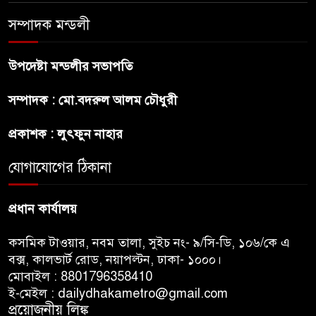
রাষ্ট্রপতি নির্বাচন ২০ আগষ্ট
সম্পাদক মন্ডলী
উপদেষ্টা মন্ডলীর সভাপতি
প্রীতির সাথে প্রেম নয় ছিল গভীর
সম্পাদক : মো.বদরুল আলম চৌধুরী
বন্ধুত্ব : ব্রেট লি
প্রকাশক : লুৎফুন নাহার
জুলাই সনদ ও জুলাই যোদ্ধা সংবর্ধনা
অনুষ্ঠানে বিশৃঙ্খলায় ক্ষুদ্ধ ভারপ্রাপ্ত
যোগাযোগের ঠিকানা
রাষ্ট্রপতি
প্রধান কার্যালয়
কসমিক টাওয়ার, নবম তালা, সুইচ নং- ৯/সি-ডি, ১০৬/কে এ
বক্স, কালভার্ট রোড, নয়াপল্টন, ঢাকা- ১০০০।
মোবাইল : 8801796358410
ই-মেইল : dailydhakametro@gmail.com
প্রয়োজনীয় লিঙ্ক