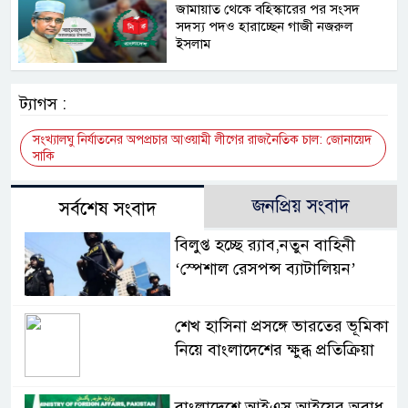
জামায়াত থেকে বহিস্কারের পর সংসদ
সদস্য পদও হারাচ্ছেন গাজী নজরুল
ইসলাম
ট্যাগস :
সংখ্যালঘু নির্যাতনের অপপ্রচার আওয়ামী লীগের রাজনৈতিক চাল: জোনায়েদ
সাকি
জনপ্রিয় সংবাদ
সর্বশেষ সংবাদ
বিলুপ্ত হচ্ছে র‍্যাব,নতুন বাহিনী
‘স্পেশাল রেসপন্স ব্যাটালিয়ন’
শেখ হাসিনা প্রসঙ্গে ভারতের ভূমিকা
নিয়ে বাংলাদেশের ক্ষুব্ধ প্রতিক্রিয়া
বাংলাদেশে আইএস আইয়ের অবাধ