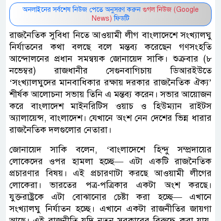
অনলাইনের সর্বশেষ নিউজ পেতে অনুসরণ করুন
গুগল নিউজ (Google
News)
ফিডটি
রাজনৈতিক সুবিধা নিতে আওয়ামী লীগ বাংলাদেশে সংখ্যালঘু
নির্যাতনের কথা বলছে বলে মন্তব্য করেছেন গণসংহতি
আন্দোলনের প্রধান সমন্বয়ক জোনায়েদ সাকি। শুক্রবার (৮
নভেম্বর) রাজধানীর সেগুনবাগিচায় ডিআরইউতে
‘সংখ্যালঘুদের মানবাধিকার রক্ষায় দরকার রাজনৈতিক ঐক্য’
শীর্ষক আলোচনা সভায় তিনি এ মন্তব্য করেন। সভার আয়োজন
করে বাংলাদেশ মাইনরিটিস ওয়াচ ও হিউম্যান রাইটস
অ্যালায়েন্স, বাংলাদেশ। যেখানে অংশ নেন দেশের ভিন্ন ধারার
রাজনৈতিক দলগুলোর নেতারা।
জোনায়েদ সাকি বলেন, ‘বাংলাদেশে হিন্দু সম্প্রদায়ের
লোকেদের ওপর হামলা হচ্ছে— এটা একটি রাজনৈতিক
প্রচারণার বিষয়। এই প্রচারণাটা করছে আওয়ামী লীগের
লোকেরা। ভারতের পত্র-পত্রিকার একটা অংশ করছে।
যুক্তরাষ্ট্রকে এটা বোঝানোর চেষ্টা করা হচ্ছে— এখানে
সংখ্যালঘু নির্যাতন হচ্ছে। এখানে একটা রাজনীতির জায়গা
আছে। এই রাজনীতি যদি নতুন সরকারের বিরুদ্ধে করা যায়,