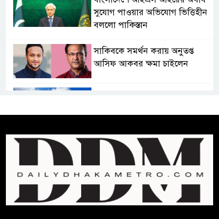
সুযোগ পাওয়ার অভিযোগ ভিত্তিহীন
বললো পাকিস্তান
সাকিবকে সমর্থন করায় অনুতপ্ত
আসিফ আকবর ক্ষমা চাইলেন
কমনওয়েথ গেমসে পদক শুন্যতা
ঘুচানোর আক্ষেপে বাংলাদেশ
প্রথম শ্রেণি ছাড়া অন্য সব শ্রেণিতে
হবে ভর্তি পরীক্ষা: শিক্ষা মন্ত্রণালয়
কাউকে অসম্মান করতে নয়,
জনগনের অধিকার আদায়ে এসেছিঃ
জামাতের আমির