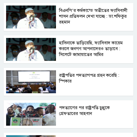
বিএনপি’র কর্মকান্ডে অতীতের ফ্যাসিবাদী
শাসন প্রতিফলন দেখা যাচ্ছে : ডা.শফিকুর
রহমান
হাসিনাকে তাড়িয়েছি, ফ্যাসিবাদ কায়েম
করলে জনগণ আপনাদেরও তাড়াবে :
সিলেটে জামায়াতের আমির
রাষ্ট্রপতির পদত্যাগপত্র গ্রহন করেছি :
স্পিকার
পদত্যাগের পর রাষ্ট্রপতি চুপ্পুকে
গ্রেফতারের আহবান