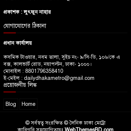
প্রকল্প’ আটকে দিলেন মার্কিন
প্রকাশক : লুৎফুন নাহার
আদালত
যোগাযোগের ঠিকানা
শেখ হাসিনার বক্তব্যে ভারতের
সমর্থন নেই : রণধীর জয়সওয়াল
প্রধান কার্যালয়
কসমিক টাওয়ার, নবম তালা, সুইচ নং- ৯/সি-ডি, ১০৬/কে এ
বক্স, কালভার্ট রোড, নয়াপল্টন, ঢাকা- ১০০০।
মোবাইল : 8801796358410
ই-মেইল : dailydhakametro@gmail.com
প্রয়োজনীয় লিঙ্ক
Blog
Home
© সর্বস্বত্ব সংরক্ষিত © দৈনিক ঢাকা মেট্রো
কারিগরি সহযোগিতায়ঃ
WebThemesBD.com