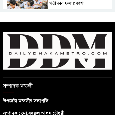
পরীক্ষার ফল প্রকাশ
চিকিৎসকদের পেশাগত দায়িত্বে
রাজনীতি যেন বাধা না হয় :
প্রধানমন্ত্রী
ফিফা সভাপতির বিরুদ্ধে এবার
‘নারী সংক্রান্ত অভিযোগ
ছেলেকে নিয়ে রোনালদোর যে বড়
স্বপ্ন
সম্পাদক মন্ডলী
অস্ট্রেলিয়ার অখ্যাত একাদশের
কাছেই ধরাশায়ী বাংলাদেশ
উপদেষ্টা মন্ডলীর সভাপতি
সম্পাদক : মো.বদরুল আলম চৌধুরী
ট্রাম্পের ৪০ কোটি ডলারের ‘বলরুম