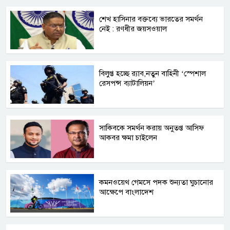
শেখ হাসিনার বক্তব্যে ভারতের সমর্থন
নেই : রণধীর জয়সওয়াল
বিলুপ্ত হচ্ছে র‍্যাব,নতুন বাহিনী ‘স্পেশাল
রেসপন্স ব্যাটালিয়ন’
সাকিবকে সমর্থন করায় অনুতপ্ত আসিফ
আকবর ক্ষমা চাইলেন
কমনওয়েথ গেমসে পদক শুন্যতা ঘুচানোর
আক্ষেপে বাংলাদেশ