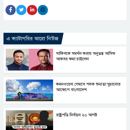
এ ক্যাটাগরির আরো নিউজ
সাকিবকে সমর্থন করায় অনুতপ্ত আসিফ
আকবর ক্ষমা চাইলেন
কমনওয়েথ গেমসে পদক শুন্যতা ঘুচানোর
আক্ষেপে বাংলাদেশ
রাষ্ট্রপতি নির্বাচন ২০ আগষ্ট