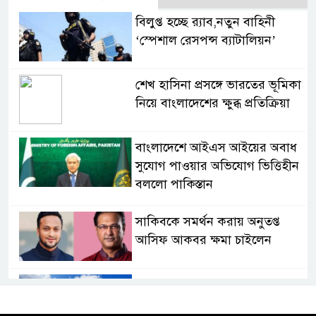
বিলুপ্ত হচ্ছে র‍্যাব,নতুন বাহিনী
‘স্পেশাল রেসপন্স ব্যাটালিয়ন’
শেখ হাসিনা প্রসঙ্গে ভারতের ভূমিকা
নিয়ে বাংলাদেশের ক্ষুব্ধ প্রতিক্রিয়া
বাংলাদেশে আইএস আইয়ের অবাধ
সুযোগ পাওয়ার অভিযোগ ভিত্তিহীন
বললো পাকিস্তান
সাকিবকে সমর্থন করায় অনুতপ্ত
আসিফ আকবর ক্ষমা চাইলেন
কমনওয়েথ গেমসে পদক শুন্যতা
ঘুচানোর আক্ষেপে বাংলাদেশ