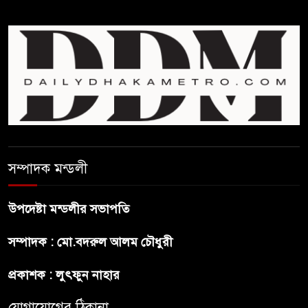
প্রথম শ্রেণি ছাড়া অন্য সব শ্রেণিতে
হবে ভর্তি পরীক্ষা: শিক্ষা মন্ত্রণালয়
কাউকে অসম্মান করতে নয়,
জনগনের অধিকার আদায়ে এসেছিঃ
জামাতের আমির
রাষ্ট্রপতি নির্বাচন ২০ আগষ্ট
সম্পাদক মন্ডলী
উপদেষ্টা মন্ডলীর সভাপতি
প্রীতির সাথে প্রেম নয় ছিল গভীর
সম্পাদক : মো.বদরুল আলম চৌধুরী
বন্ধুত্ব : ব্রেট লি
প্রকাশক : লুৎফুন নাহার
জুলাই সনদ ও জুলাই যোদ্ধা সংবর্ধনা
অনুষ্ঠানে বিশৃঙ্খলায় ক্ষুদ্ধ ভারপ্রাপ্ত
যোগাযোগের ঠিকানা