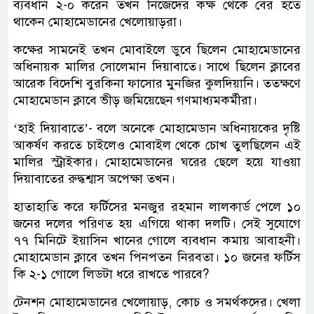
ব্যবধান ২-০ করেন তখন নিজেদের কক্ষ থেকে বের হতে
থাকেন মোহামেডানের খেলোয়াড়রা।
কক্ষের সামনেই তখন মোবাইলে ডুবে ছিলেন মোহামেডানের
অধিনায়ক মালির সোলেমান দিয়াবাতে। সাথে ছিলেন ক্লাবের
আরেক বিদেশি বুরকিনা ফাসোর মুনজির কুলদিয়ানি। ততক্ষণে
মোহামেডান ক্লাবে ভীড় জমিয়েছেন গণমাধ্যমকর্মীরা।
‘হাই দিয়াবাতে’- বলে অনেকে মোহামেডান অধিনায়কের দৃষ্টি
আকর্ষণ করতে চাইলেও মোবাইল থেকে চোখ তুলছিলেন এই
মালির স্ট্রাইকার। মোহামেডানের ঘরের ছেলে হয়ে যাওয়া
দিয়াবাতের রুদ্ধশ্বাস অপেক্ষা তখন।
হাতাহাতি করে ফর্টিসের মনজুর রহমান লালকার্ড পেলে ১০
জনের দলের পরিণত হয় এগিয়ে থাকা দলটি। সেই সুযোগে
৭৭ মিনিটে ইয়াসিন খানের গোলে ব্যবধান কমায় আবাহনী।
মোহামেডান ক্লাবে তখন পিনপতন নিরবতা। ১০ জনের ফর্টিস
কি ২-১ গোলে লিডটা ধরে রাখতে পারবে?
টেনশন মোহামেডানের খেলোয়াড়, কোচ ও সমর্থকদের। খেলা