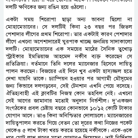
দলটি ক্ষণিকের জন্য রঙিন হয়ে ওঠলো।
একটা সময় শিরোপা ছাড়া অন্য ভাবনা ছিলো না
মোহামেডানের। সে দলটিই কিনা ২৩ বছর পর জিতল
পেশাদার লীগের প্রথম শিরোপা। তার একটাই কারণ পেশাদার
লীগে এখনো অপেশাদারেই ঘুরপাক খাচ্ছে জনপ্রিয় সাদাকালো
দলটি। মোহামেডানের এক সময়ের মাঠের সৈনিক তুখোড়
স্ট্রাইকার ইমতিয়াজ আহমেদ নকীব ব্যক্ত করেছেন সে
প্রতিক্রিয়া। বর্তমানে তিনি দলের ম্যানেজার হিসেবে দায়িত্ব
পালন করছেন। বিজয়ের এই দিনে খুব একটা হাস্যজ্জল হতে
দেখা যায়নি তাকে। চ্যাম্পিয়ন হওয়ার পর আগামী মৌসুমের
জন্য কিভাবে দলগড়বেন, সেই টেনশান এখনি পেয়ে বসেছে।
ঐতিহ্যবাহী এই ক্লাবটির নিজস্ব কোন তহবিল নেই। এখনো
সেই আগের জামানার মতোই অনুদান নির্ভশীল। দু’একজন
সংগঠকের প্রবল চেষ্টায় বছরে কোনভাবে ১০/১২ কোটি টাকার
যোগান আসে। তাও কিনা অনিশ্চিতার দোলাচলে। ম্যানেজারের
দায়িত্বপালন করতে গিয়ে বেতন তো দূরের কথা নিজের পকেট
থেকেও ৫ লাখ টাকা খরচ করতে হয়েছে নকীবকে। একে-ওকে
ধরে মোট লাখ পনের মতো যোগানও দিয়েছেন। তাই নির্দিধায়