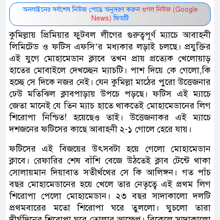
অনলাইনের সর্বশেষ নিউজ পেতে অনুসরণ করুন
গুগল নিউজ (Google
News)
ফিডটি
কুমিল্লায় প্রিমিয়ার ফুটবল লীগের গুরুত্বপূর্ণ ম্যাচে আবাহনী
লিমিটেড ও ফটিস এফসি’র মধ্যকার লড়াই চলছে। প্রযুক্তির
এই যুগে মোহামেডান ক্লাবে তখন প্রায় প্রত্যেক খেলোয়াড়
হাতের মোবাইলে দেখচ্ছেন ম্যাচটি। পাশ দিয়ে কে গেলো,কি
হচ্ছে সে দিকে নজর নেই। যেন কুমিল্লা মাঠের পুরো উত্তেজনার
ঢেউ মতিঝিল ক্লাবপাড়ায় উপচে পড়ছে। ফটিস এই ম্যাচে
জেতা মানেই যে তিন ম্যাচ হাতে থাকতেই মোহামেডানের লিগ
শিরোপা নিশ্চিত! হয়েছেও তাই। উত্তেজনাকর এই ম্যাচে
দশজনের ফটিসের কাছে আবাহনী ২-১ গোলে হেরে যায়।
ফটিসের এই বিজয়ের উৎসবটা হয়ে গেলো মোহামেডান
ক্লাবে। রেফারির শেষ বাঁশি বেজে উঠতেই ক্লাব টেন্টে থাকা
সোলায়মান দিয়াবাত সতীর্থথের সে কি আলিঙ্গন। গত পাঁচ
বছর মোহামেডানের হয়ে খেলে তার নেতৃত্বে এই প্রথম লিগ
শিরোপা পেলো মোহামেডান। ২৩ বছর সাদাকালো দলটি
প্রথমবারের মতো শিরোপা ঘরে তুললো। ঘুচলো তারা
দীর্ঘদিনের শিরোপা ঘরে তোলার আক্ষেপ। বিকেলে সাদাকালো