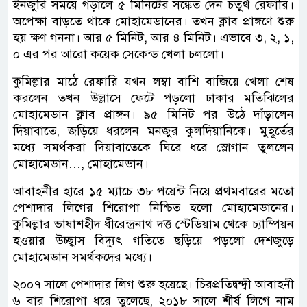
ইনজুরি সময়ে গড়ালে ৫ মিনিটের সঙ্কেত দেন চতুর্থ রেফারি।
অপেক্ষা বাড়তে থাকে মোহামেডানের। তখন ক্লাব প্রাঙ্গণে শুরু
হয় ক্ষণ গননা। আর ৫ মিনিট, আর ৪ মিনিট। এভাবে ৩, ২, ১,
০ এর পর আরো কয়েক সেকেন্ড খেলা চললো।
কুমিল্লার মাঠে রেফারি যখন লম্বা বাশি বাজিয়ে খেলা শেষ
করলেন তখন উল্লাসে ফেটে পড়লো ঢাকার মতিঝিলের
মোহামেডান ক্লাব প্রাঙ্গন। ৯৫ মিনিট পর উঠে দাঁড়ালেন
দিয়াবাতে, জড়িয়ে ধরলেন মনজুর কুলদিয়ানিকে। মুহূর্তের
মধ্যে সমর্থকরা দিয়াবাতেকে ঘিরে ধরে স্লোগান তুললেন
মোহামেডান…, মোহামেডান।
আবাহনীর হারে ১৫ ম্যাচে ৩৮ পয়েন্ট নিয়ে প্রথমবারের মতো
পেশাদার লিগের শিরোপা নিশ্চিত হলো মোহামেডানের।
কুমিল্লার ভাষাশহীদ ধীরেন্দ্রনাথ দত্ত স্টেডিয়াম থেকে চ্যাম্পিয়ন
হওয়ার উচ্ছ্বাস বিদ্যুৎ গতিতে ছড়িয়ে পড়লো দেশজুড়ে
মোহামেডান সমর্থকদের মধ্যে।
২০০৭ সালে পেশাদার লিগ শুরু হয়েছে। চিরপ্রতিদ্বন্দ্বী আবাহনী
৬ বার শিরোপা ধরে তুলেছে, ২০১৮ সালে শীর্ষ লিগে নাম