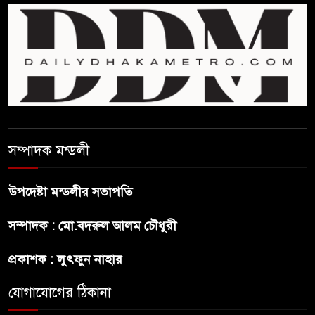
ট্রাম্পের ৪০ কোটি ডলারের ‘বলরুম
প্রকল্প’ আটকে দিলেন মার্কিন
আদালত
শেখ হাসিনার বক্তব্যে ভারতের
সমর্থন নেই : রণধীর জয়সওয়াল
শেখ হাসিনা দেশে ফিরে আসুক,
সম্পাদক মন্ডলী
গণহত্যার দায়ে কারাগারে যাক :
আইনমন্ত্রী
উপদেষ্টা মন্ডলীর সভাপতি
বিলুপ্ত হচ্ছে র‍্যাব,নতুন বাহিনী
সম্পাদক : মো.বদরুল আলম চৌধুরী
‘স্পেশাল রেসপন্স ব্যাটালিয়ন’
প্রকাশক : লুৎফুন নাহার
শেখ হাসিনা প্রসঙ্গে ভারতের ভূমিকা
যোগাযোগের ঠিকানা
নিয়ে বাংলাদেশের ক্ষুব্ধ প্রতিক্রিয়া