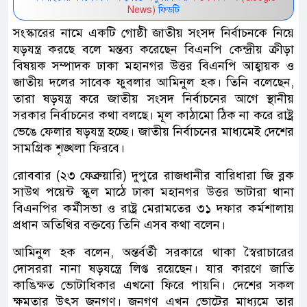
News)
ফিডটি
সংস্কারের নামে একটি গোষ্ঠী জাতীয় সংসদ নির্বাচনকে নিয়ে
যড়যন্ত্র করছে বলে মন্তব্য করেছেন বিএনপি কেন্দ্রীয় ক্রীড়া
বিষয়ক সম্পাদক ঢাকা মহানগর উত্তর বিএনপি আহ্বায়ক ও
জাতীয় দলের সাবেক ফুবলার আমিনুল হক। তিনি বলেছেন,
তারা ষড়যন্ত্র করে জাতীয় সংসদ নির্বাচনের আগে স্থানীয়
সরকার নির্বাচনের কথা বলছে। মূল কাঠামো ঠিক না করে রাষ্ট্র
ভেঙে ফেলার ষড়যন্ত্র হচ্ছে। জাতীয় নির্বাচনের মাধ্যমেই দেশের
সামগ্রিক শৃঙ্খলা ফিরবে।
রোববার (২৩ ফেব্রুয়ারি) দুপুরে রাজধানীর বারিধারা জি ব্লক
সাউথ পয়েন্ট স্কুল মাঠে ঢাকা মহানগর উত্তর ভাটারা থানা
বিএনপির কর্মীসভা ও রাষ্ট্র মেরামতের ৩১ দফার কর্মশালায়
প্রধান অতিথির বক্তব্যে তিনি এসব কথা বলেন।
আমিনুল হক বলেন, অন্তর্বর্তী সরকারে থাকা স্বৈরাচারের
দোসররা নানা ষড়যন্ত্রে লিপ্ত রয়েছেন। যার কারণে জাতি
কাঙিক্ষত ভোটাধিকার এখনো ফিরে পায়নি। দেশের সকল
ক্ষমতার উৎস জনগণ। জনগণ এখন ভোটের মাধ্যমে তার