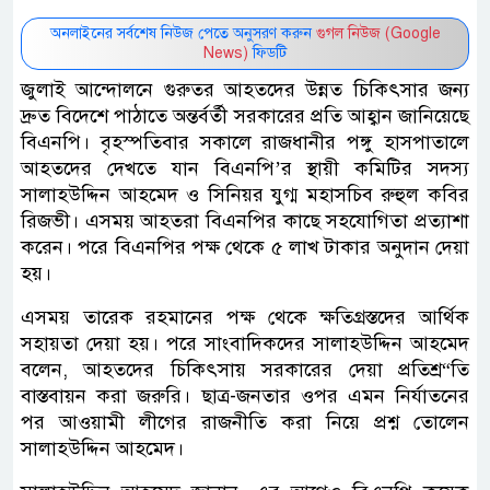
অনলাইনের সর্বশেষ নিউজ পেতে অনুসরণ করুন
গুগল নিউজ (Google
News)
ফিডটি
জুলাই আন্দোলনে গুরুতর আহতদের উন্নত চিকিৎসার জন্য
দ্রুত বিদেশে পাঠাতে অন্তর্বর্তী সরকারের প্রতি আহ্বান জানিয়েছে
বিএনপি। বৃহস্পতিবার সকালে রাজধানীর পঙ্গু হাসপাতালে
আহতদের দেখতে যান বিএনপি’র স্থায়ী কমিটির সদস্য
সালাহউদ্দিন আহমেদ ও সিনিয়র যুগ্ম মহাসচিব রুহুল কবির
রিজভী। এসময় আহতরা বিএনপির কাছে সহযোগিতা প্রত্যাশা
করেন। পরে বিএনপির পক্ষ থেকে ৫ লাখ টাকার অনুদান দেয়া
হয়।
এসময় তারেক রহমানের পক্ষ থেকে ক্ষতিগ্রস্তদের আর্থিক
সহায়তা দেয়া হয়। পরে সাংবাদিকদের সালাহউদ্দিন আহমেদ
বলেন, আহতদের চিকিৎসায় সরকারের দেয়া প্রতিশ্র“তি
বাস্তবায়ন করা জরুরি। ছাত্র-জনতার ওপর এমন নির্যাতনের
পর আওয়ামী লীগের রাজনীতি করা নিয়ে প্রশ্ন তোলেন
সালাহউদ্দিন আহমেদ।