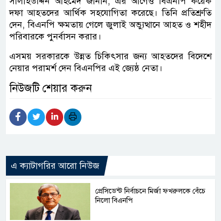
সালাহউদ্দিন আহমেদ জানান, এর আগেও বিএনপি কয়েক
দফা আহতদের আর্থিক সহযোগিতা করেছে। তিনি প্রতিশ্রুতি
দেন, বিএনপি ক্ষমতায় গেলে জুলাই অভ্যুত্থানে আহত ও শহীদ
পরিবারকে পুনর্বাসন করার।
এসময় সরকারকে উন্নত চিকিৎসার জন্য আহতদের বিদেশে
নেয়ার পরামর্শ দেন বিএনপির এই জ্যেষ্ঠ নেতা।
নিউজটি শেয়ার করুন
এ ক্যাটাগরির আরো নিউজ
প্রেসিডেন্ট নির্বাচনে মির্জা ফখরুলকে বেঁচে
নিলো বিএনপি