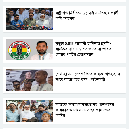
রাষ্ট্রপতি নির্বাচনে ১১ দলীয় ঐক্যের প্রার্থী
অলি আহমদ
মৃত্যুদণ্ডপ্রাপ্ত আসামী হাসিনার হুমকি-
ধামকির দায় এড়াতে পারে না ভারত :
লেবার পার্টির চেয়ারম্যান
শেখ হাসিনা দেশে ফিরে আসুক, গণহত্যার
দায়ে কারাগারে যাক : আইনমন্ত্রী
কাউকে অসম্মান করতে নয়, জনগনের
অধিকার আদায়ে এসেছিঃ জামাতের
আমির