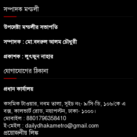
প্রার্থী অলি আহমদ
সম্পাদক মন্ডলী
বাঁশখালির ১০০ দুঃস্থ পরিবারের
উপদেষ্টা মন্ডলীর সভাপতি
হাতে ঘরের ছাবি তুলে দিলেন
প্রধানমন্ত্রী
সম্পাদক : মো.বদরুল আলম চৌধুরী
সালমান শাহ হত্যা মামলায় গ্রেপ্তার
প্রকাশক : লুৎফুন নাহার
খলনায়ক ডনকে কারাগারে প্রেরণ
যোগাযোগের ঠিকানা
প্রধান কার্যালয়
কসমিক টাওয়ার, নবম তালা, সুইচ নং- ৯/সি-ডি, ১০৬/কে এ
বক্স, কালভার্ট রোড, নয়াপল্টন, ঢাকা- ১০০০।
মোবাইল : 8801796358410
ই-মেইল : dailydhakametro@gmail.com
প্রয়োজনীয় লিঙ্ক