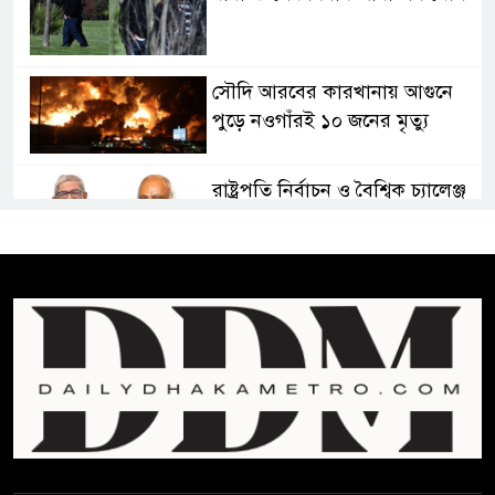
সৌদি আরবের কারখানায় আগুনে
পুড়ে নওগাঁরই ১০ জনের মৃত্যু
রাষ্ট্রপতি নির্বাচন ও বৈশ্বিক চ্যালেঞ্জ
মোকাবেলা
প্রেসিডেন্ট নির্বাচনে মির্জা ফখরুলকে
বেঁচে নিলো বিএনপি
“বাংলাদেশি পাসপোর্ট বলে ওরা
আমাদের হোটলে নেয়নি’
রাষ্ট্রপতি নির্বাচনে ১১ দলীয় ঐক্যের