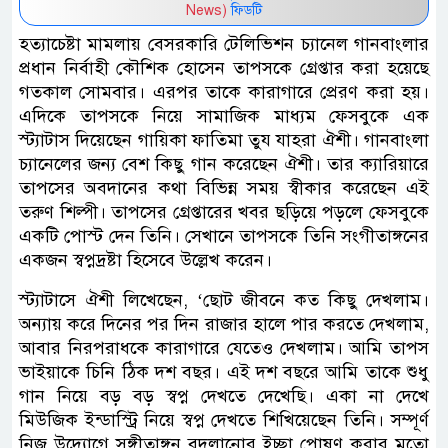
News)
ফিডটি
হত্যাচেষ্টা মামলায় বেসরকারি টেলিভিশন চ্যানেল গানবাংলার
প্রধান নির্বাহী কৌশিক হোসেন তাপসকে গ্রেপ্তার করা হয়েছে
গতকাল সোমবার। এরপর তাকে কারাগারে প্রেরণ করা হয়।
এদিকে তাপসকে নিয়ে সামাজিক মাধ্যম ফেসবুকে এক
স্ট্যাটাস দিয়েছেন গায়িকা ফাতিমা তুয যাহরা ঐশী। গানবাংলা
চ্যানেলের জন্য বেশ কিছু গান করেছেন ঐশী। তার ক্যারিয়ারে
তাপসের অবদানের কথা বিভিন্ন সময় স্বীকার করেছেন এই
তরুণ শিল্পী। তাপসের গ্রেপ্তারের খবর ছড়িয়ে পড়লে ফেসবুকে
একটি পোস্ট দেন তিনি। সেখানে তাপসকে তিনি সংগীতাঙ্গনের
একজন স্বপ্নদ্রষ্টা হিসেবে উল্লেখ করেন।
স্ট্যাটাসে ঐশী লিখেছেন, ‘ছোট জীবনে কত কিছু দেখলাম।
অন্যায় করে দিনের পর দিন রাজার হালে পার করতে দেখলাম,
আবার নিরপরাধকে কারাগারে যেতেও দেখলাম। আমি তাপস
ভাইয়াকে চিনি ঠিক দশ বছর। এই দশ বছরে আমি তাকে শুধু
গান নিয়ে বড় বড় স্বপ্ন দেখতে দেখেছি। একা না দেখে
মিউজিক ইন্ডাস্ট্রি নিয়ে স্বপ্ন দেখতে শিখিয়েছেন তিনি। সম্পূর্ণ
নিজ উদ্যোগে সঙ্গীতাঙ্গন বদলানোর ইচ্ছা পোষণ করার মতো