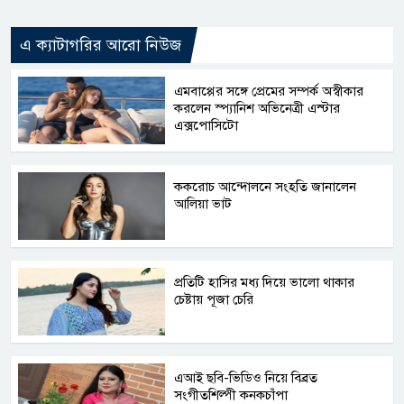
এ ক্যাটাগরির আরো নিউজ
এমবাপ্পের সঙ্গে প্রেমের সম্পর্ক অস্বীকার
করলেন স্প্যানিশ অভিনেত্রী এস্টার
এক্সপোসিটো
ককরোচ আন্দোলনে সংহতি জানালেন
আলিয়া ভাট
প্রতিটি হাসির মধ্য দিয়ে ভালো থাকার
চেষ্টায় পূজা চেরি
এআই ছবি-ভিডিও নিয়ে বিব্রত
সংগীতশিল্পী কনকচাঁপা