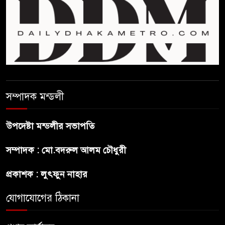
শেখ হাসিনার বক্তব্যে ভারতের
সমর্থন নেই : রণধীর জয়সওয়াল
শেখ হাসিনা দেশে ফিরে আসুক,
গণহত্যার দায়ে কারাগারে যাক :
আইনমন্ত্রী
সম্পাদক মন্ডলী
বিলুপ্ত হচ্ছে র‍্যাব,নতুন বাহিনী
‘স্পেশাল রেসপন্স ব্যাটালিয়ন’
উপদেষ্টা মন্ডলীর সভাপতি
শেখ হাসিনা প্রসঙ্গে ভারতের ভূমিকা
সম্পাদক : মো.বদরুল আলম চৌধুরী
নিয়ে বাংলাদেশের ক্ষুব্ধ প্রতিক্রিয়া
প্রকাশক : লুৎফুন নাহার
বাংলাদেশে আইএস আইয়ের অবাধ
যোগাযোগের ঠিকানা
সুযোগ পাওয়ার অভিযোগ ভিত্তিহীন
বললো পাকিস্তান