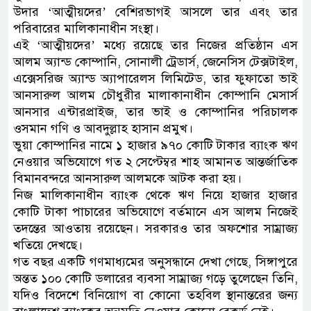
উদার ‘আত্মীয়দের’ বেশিরভাগই আসলে তার এবং তার
পরিবারের মালিকানাধীন সংস্থা।
এই ‘আত্মীয়দের’ মধ্যে রয়েছে তার নিজের প্রতিষ্ঠান এস
আলম অ্যান্ড কোম্পানি, সোনালী ট্রেডার্স, জেনেসিস টেক্সটাইল,
এক্সেসরিজ অ্যান্ড অ্যাপারেলস লিমিটেড, তার ফুফাতো ভাই
আনসারুল আলম চৌধুরীর মালাকানাধীন কোম্পানি মেসার্স
আনসার এন্টারপ্রাইজ, তার ভাই ও কোম্পানির পরিচালক
ওসমান গণি ও আবদুল্লাহ হাসান প্রমুখ।
ভুয়া কোম্পানির নামে ১ হাজার ৯৭০ কোটি টাকার ব্যাংক ঋণ
নেওয়ার অভিযোগে গত ২ সেপ্টেম্বর শাহ আমানত আন্তর্জাতিক
বিমানবন্দরে আনসারুল আলমকে আটক করা হয়।
নিজ মালিকানাধীন ব্যাংক থেকে ঋণ নিয়ে হাজার হাজার
কোটি টাকা পাচারের অভিযোগে বর্তমানে এস আলম নিজেই
তদন্তের আওতায় রয়েছেন। সরকারও তার অফশোর সাম্রাজ্য
খতিয়ে দেখছে।
গত বছর একটি গণমাধ্যমের অনুসন্ধানে দেখা গেছে, সিঙ্গাপুরে
অন্তত ১০০ কোটি ডলারের ব্যবসা সাম্রাজ্য গড়ে তুলেছেন তিনি,
যদিও বিদেশে বিনিয়োগ বা কোনো তহবিল স্থানান্তরের জন্য