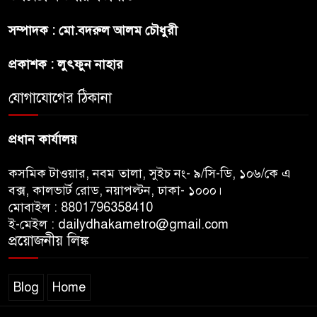
রাজধানীর উত্তরখানে
সম্পাদক : মো.বদরুল আলম চৌধুরী
পরিচ্ছন্নতাকর্মী-এলাকাবাসীর মধ্যে
সংঘর্ষ, প্রশাসক ও স্থানীয় এমপির’র
প্রকাশক : লুৎফুন নাহার
ওপর হামলার অভিযোগ
যোগাযোগের ঠিকানা
ভারতের রাজনীতিতে আবারো
উত্তাপ, এবারের ইস্যু ই-২০ পেট্রোল
প্রধান কার্যালয়
কসমিক টাওয়ার, নবম তালা, সুইচ নং- ৯/সি-ডি, ১০৬/কে এ
বক্স, কালভার্ট রোড, নয়াপল্টন, ঢাকা- ১০০০।
মোবাইল : 8801796358410
ই-মেইল : dailydhakametro@gmail.com
প্রয়োজনীয় লিঙ্ক
Blog
Home