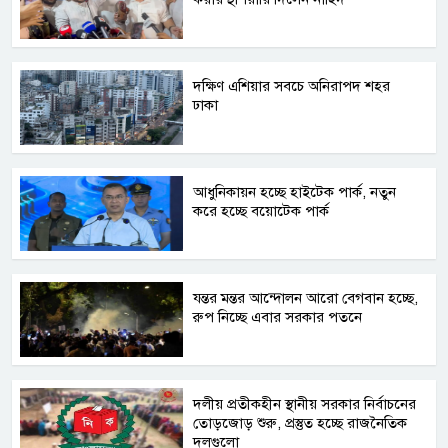
দক্ষিণ এশিয়ার সবচে অনিরাপদ শহর
ঢাকা
আধুনিকায়ন হচ্ছে হাইটেক পার্ক, নতুন
করে হচ্ছে বয়োটেক পার্ক
যন্তর মন্তর আন্দোলন আরো বেগবান হচ্ছে,
রুপ নিচ্ছে এবার সরকার পতনে
দলীয় প্রতীকহীন স্থানীয় সরকার নির্বাচনের
তোড়জোড় শুরু, প্রস্তুত হচ্ছে রাজনৈতিক
দলগুলো