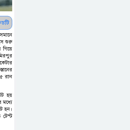
সাকিবকে সমর্থন
করায় অনুতপ্ত
আসিফ আকবর ক্ষমা
ডটি
চাইলেন
 সমানে
কমনওয়েথ গেমসে
স শুরু
য় গিয়ে
পদক শুন্যতা
মিরপুর
ঘুচানোর আক্ষেপে
িকেটার
বাংলাদেশ
্তানের
৯৫ রান
প্রথম শ্রেণি ছাড়া
অন্য সব শ্রেণিতে
উট হয়
হবে ভর্তি পরীক্ষা:
 মধ্যে
শিক্ষা মন্ত্রণালয়
উট হন।
 টেস্ট
কাউকে অসম্মান