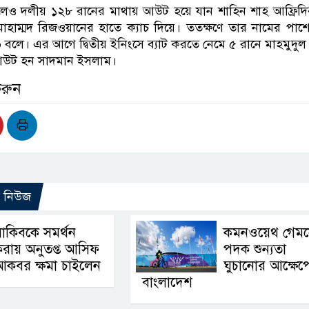
লেও দলীয় ১২৮ রানের মাথায় আউট হয়ে যান শাহিন শাহ আফ্রিদ
হাম্মদ রিজওয়ানের হাতে ক্যাচ দিয়ে। ততক্ষণে তার নামের পাশ
 বলে। এর আগে দ্বিতীয় ইনিংসে ব্যাট করতে নেমে ৫ রানে মাহমুদুল
আউট হন সাদমান ইসলাম।
করুন
ো নিউজ
াকিবকে সমর্থন
কমনওয়েথ গেম
রায় অনুতপ্ত আসিফ
পদক শুন্যতা
আকবর ক্ষমা চাইলেন
ঘুচানোর আক্ষেপ
বাংলাদেশ