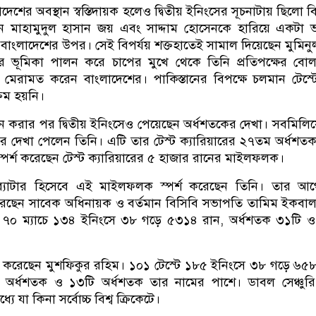
াদেশের অবস্থান স্বস্তিদায়ক হলেও দ্বিতীয় ইনিংসের সূচনাটায় ছিলো বি
নে মাহামুদুল হাসান জয় এবং সাদ্দাম হোসেনকে হারিয়ে একটা 
 বাংলাদেশের উপর। সেই বিপর্যয় শক্তহাতেই সামাল দিয়েছেন মুমিন
ারের ভূমিকা পালন করে চাপের মুখে থেকে তিনি প্রতিপক্ষের বো
মেরামত করেন বাংলাদেশের। পাকিস্তানের বিপক্ষে চলমান টেস্ট
্রম হয়নি।
ান করার পর দ্বিতীয় ইনিংসেও পেয়েছেন অর্ধশতকের দেখা। সবমিলিয়
র দেখা পেলেন তিনি। এটি তার টেস্ট ক্যারিয়ারের ২৭তম অর্ধশ
্পর্শ করেছেন টেস্ট ক্যারিয়ারের ৫ হাজার রানের মাইলফলক।
 ব্যাটার হিসেবে এই মাইলফলক স্পর্শ করেছেন তিনি। তার আ
রেছেন সাবেক অধিনায়ক ও বর্তমান বিসিবি সভাপতি তামিম ইকবা
ে ৭০ ম্যাচে ১৩৪ ইনিংসে ৩৮ গড়ে ৫৩১৪ রান, অর্ধশতক ৩১টি 
ন করেছেন মুশফিকুর রহিম। ১০১ টেস্টে ১৮৫ ইনিংসে ৩৮ গড়ে ৬৫
 অর্ধশতক ও ১৩টি অর্ধশতক তার নামের পাশে। ডাবল সেঞ্চুরি
 যা কিনা সর্বোচ্চ বিশ্ব ক্রিকেটে।