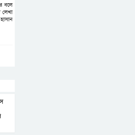
ির বলে
ে লেখা
 হাসান
সে
ে