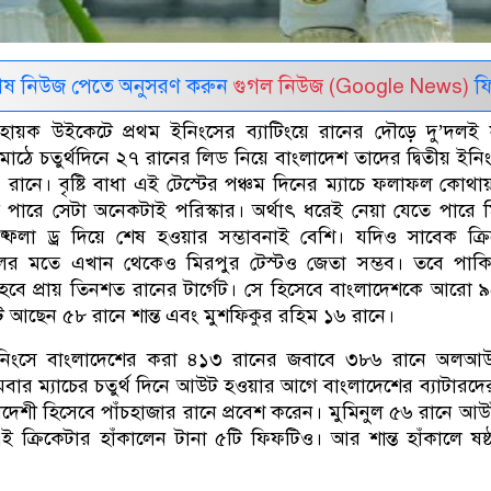
েষ নিউজ পেতে অনুসরণ করুন
গুগল নিউজ (Google News)
ফি
 সহায়ক উইকেটে প্রথম ইনিংসের ব্যাটিংয়ে রানের দৌড়ে দু’দলই
ঠে চতুর্থদিনে ২৭ রানের লিড নিয়ে ব‍াংলাদেশ তাদের দ্বিতীয় ইনিং
রানে। বৃষ্টি বাধা এই টেস্টের পঞ্চম দিনের ম্যাচে ফলাফল কোথা
ে পারে সেটা অনেকটাই পরিস্কার। অর্থা‍ৎ ধরেই নেয়া যেতে পারে 
ষ্ফলা ড্র দিয়ে শেষ হওয়ার সম্ভাবনাই বেশি। যদিও সাবেক ক্র
ের মতে এখান থেকেও মিরপুর টেস্টও জেতা সম্ভব। তবে পাকিস
বে প্রায় তিনশত রানের টার্গেট। সে হিসেবে বাংলাদেশকে আরো 
আছেন ৫৮ রানে শান্ত এবং মুশফিকুর রহিম ১৬ রানে।
নিংসে বাংলাদেশের করা ৪১৩ রানের জবাবে ৩৮৬ রানে অলআ
বার ম্যাচের চতুর্থ দিনে আউট হওয়ার আগে বাংলাদেশের ব্যাটারদের
লাদেশী হিসেবে পাঁচহাজার রানে প্রবেশ করেন। মুমিনুল ৫৬ রানে আ
ই ক্রিকেটার হাঁকালেন টানা ৫টি ফিফটিও। আর শান্ত হাঁকালে ষষ্ঠ