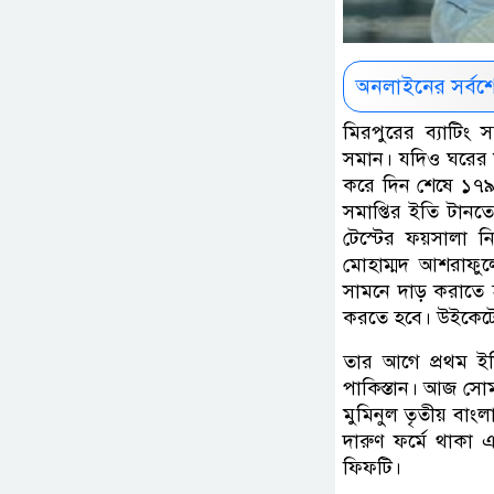
অনলাইনের সর্বশ
মিরপুরের ব্যাটিং
সমান। যদিও ঘরের মা
করে দিন শেষে ১৭৯ 
সমাপ্তির ইতি টানত
টেস্টের ফয়সালা নি
মোহাম্মদ আশরাফুল
সামনে দাড় করাতে হ
করতে হবে। উইকেটে 
তার আগে প্রথম ই
পাকিস্তান। আজ সোম
মুমিনুল তৃতীয় বাং
দারুণ ফর্মে থাকা এ
ফিফটি।