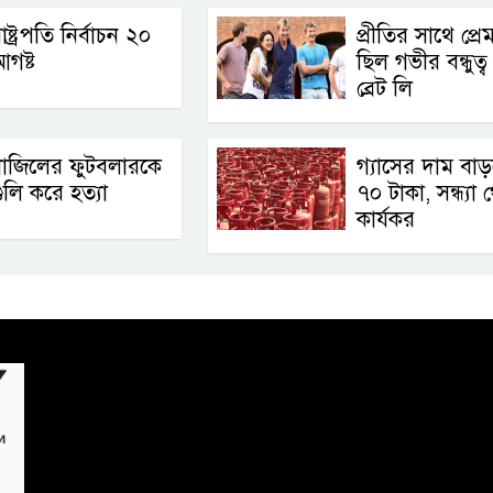
াষ্ট্রপতি নির্বাচন ২০
প্রীতির সাথে প্র
গষ্ট
ছিল গভীর বন্ধুত্ব 
ব্রেট লি
্রাজিলের ফুটবলারকে
গ্যাসের দাম বা
ুলি করে হত্যা
৭০ টাকা, সন্ধ্যা 
কার্যকর