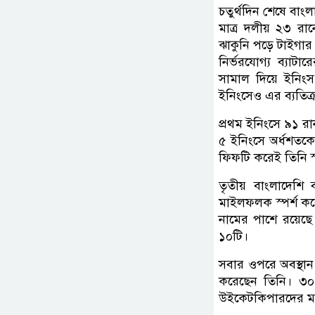
চতুর্থদিন শেষে বাংল
মাত্র দলীয় ২৩ রা
ঝাকুনি পড়ে টাইগার
নির্ভরযোগ্য ব্যাট
সামাল দিয়ে ইনিংস 
ইনিংসেও এর ব্যতিক
প্রথম ইনিংসে ৯১ র
৫ ইনিংসে অর্ধশতকে
ফিফটি করেই তিনি স
তৃতীয় বাংলাদেশি
মাইলফলক স্পর্শ ক
নামের পাশে রয়েছ
১০টি।
সবার ওপরে অবস্থা
করেছেন তিনি। ৩০
উইকেটকিপারদের মধ্যে