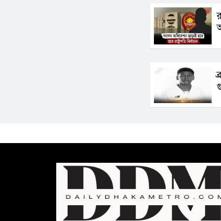
র
আ
ব
গ