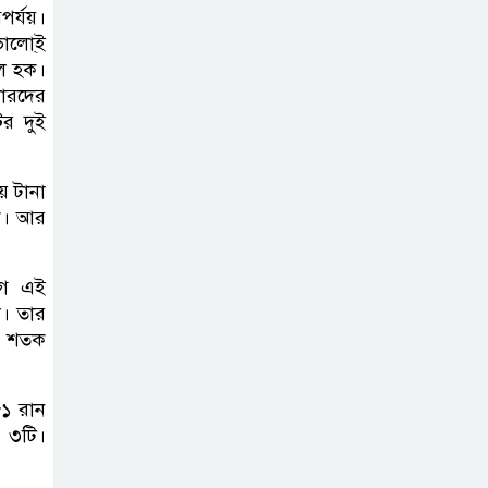
করতে নয়, জনগনের
পর্যয়।
অধিকার আদায়ে
ভালো্ই
এসেছিঃ জামাতের আমির
ুল হক।
লারদের
ের দুই
রাষ্ট্রপতি নির্বাচন ২০
আগষ্ট
ে টানা
তক। আর
প্রীতির সাথে প্রেম
নয় ছিল গভীর বন্ধুত্ব
গে এই
: ব্রেট লি
ল। তার
ও শতক
জুলাই সনদ ও
জুলাই যোদ্ধা
৮১ রান
সংবর্ধনা অনুষ্ঠানে
 ৩টি।
বিশৃঙ্খলায় ক্ষুদ্ধ ভারপ্রাপ্ত রাষ্ট্রপতি