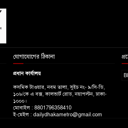
যোগাযোগের ঠিকানা
প্
প্রধান কার্যালয়
B
কসমিক টাওয়ার, নবম তালা, সুইচ নং- ৯/সি-ডি,
১০৬/কে এ বক্স, কালভার্ট রোড, নয়াপল্টন, ঢাকা-
১০০০।
মোবাইল : 8801796358410
ই-মেইল : dailydhakametro@gmail.com