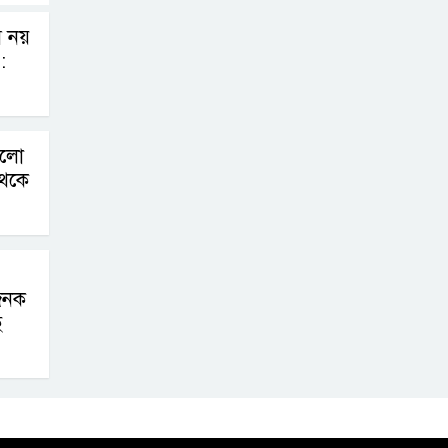
েম নয়
:
ড়লো
থেকে
যজনক
ে