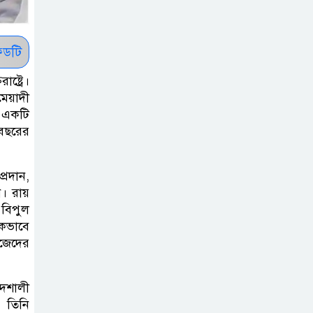
: ব্রেট লি
ডটি
জুলাই সনদ ও
জুলাই যোদ্ধা
্ট্রে।
সংবর্ধনা অনুষ্ঠানে
মেয়াদী
বিশৃঙ্খলায় ক্ষুদ্ধ ভারপ্রাপ্ত রাষ্ট্রপতি
 একটি
বছরের
আমরা যদি বলি
জুলাই কার, তাহলে
্রদান,
তো জুলাই কারওই
। রায়
থাকবে না: স্বরাষ্ট্রমন্ত্রী
 বিপুল
চকভাবে
িজেদের
ফ্যাসিবাদ মুক্ত
দিবস ৫ আগস্ট
পদশালী
, তিনি