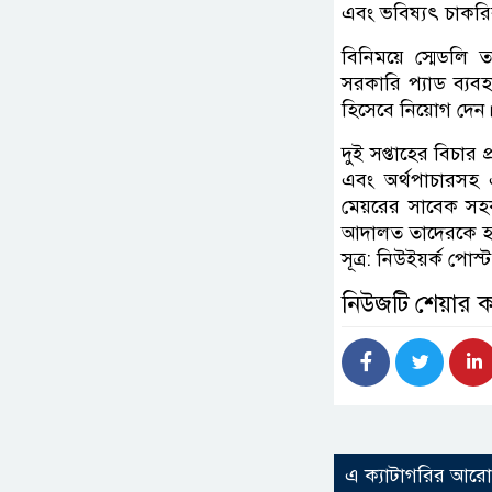
এবং ভবিষ্যৎ চাকরির
বিনিময়ে স্মেডলি 
সরকারি প্যাড ব্যব
হিসেবে নিয়োগ দেন
দুই সপ্তাহের বিচার 
এবং অর্থপাচারসহ 
মেয়রের সাবেক সহক
আদালত তাদেরকে হাত
সূত্র: নিউইয়র্ক পোস্
নিউজটি শেয়ার 
এ ক্যাটাগরির আর