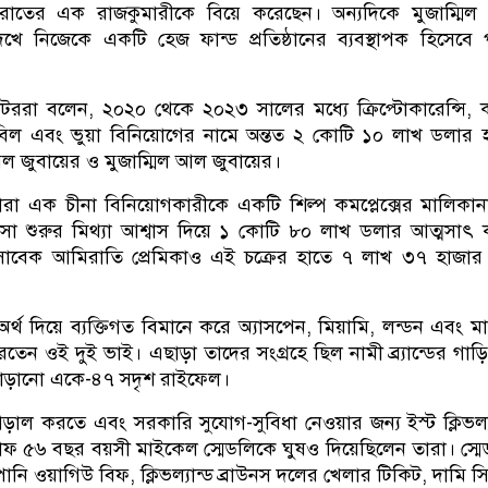
রাতের এক রাজকুমারীকে বিয়ে করেছেন। অন্যদিকে মুজাম্মিল
ে নিজেকে একটি হেজ ফান্ড প্রতিষ্ঠানের ব্যবস্থাপক হিসেবে
টররা বলেন, ২০২০ থেকে ২০২৩ সালের মধ্যে ক্রিপ্টোকারেন্সি,
হবিল এবং ভুয়া বিনিয়োগের নামে অন্তত ২ কোটি ১০ লাখ ডলার 
ল জুবায়ের ও মুজাম্মিল আল জুবায়ের।
তারা এক চীনা বিনিয়োগকারীকে একটি শিল্প কমপ্লেক্সের মালিকা
্যবসা শুরুর মিথ্যা আশ্বাস দিয়ে ১ কোটি ৮০ লাখ ডলার আত্মসাৎ
সাবেক আমিরাতি প্রেমিকাও এই চক্রের হাতে ৭ লাখ ৩৭ হাজার
্থ দিয়ে ব্যক্তিগত বিমানে করে অ্যাসপেন, মিয়ামি, লন্ডন এবং মাদ
েন ওই দুই ভাই। এছাড়া তাদের সংগ্রহে ছিল নামী ব্র্যান্ডের গাড়ি
োড়ানো একে-৪৭ সদৃশ রাইফেল।
ল করতে এবং সরকারি সুযোগ-সুবিধা নেওয়ার জন্য ইস্ট ক্লিভল্য
াফ ৫৬ বছর বয়সী মাইকেল স্মেডলিকে ঘুষও দিয়েছিলেন তারা। স্ম
ানি ওয়াগিউ বিফ, ক্লিভল্যান্ড ব্রাউনস দলের খেলার টিকিট, দামি স