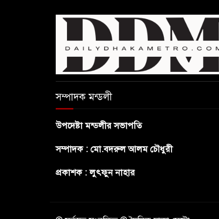
সম্পাদক মন্ডলী
উপদেষ্টা মন্ডলীর সভাপতি
সম্পাদক : মো.বদরুল আলম চৌধুরী
প্রকাশক : লুৎফুন নাহার