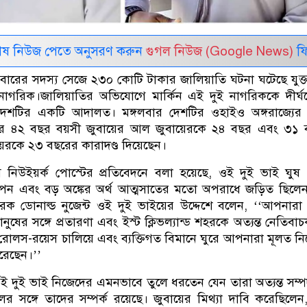
েষ নিউজ পেতে অনুসরণ করুন
গুগল নিউজ (Google News)
ফি
রের সদস্য সেজে ২৩০ কোটি টাকার জালিয়াতি ঘটনা ঘটেছে যুক্তরাষ
্রের নাগরিক।জালিয়াতির অভিযোগে মার্কিন এই দুই নাগরিককে দীর্ঘ
 দেশটির একটি আদালত। মঙ্গলবার দেশটির ওহাইও অঙ্গরাজ্যের
র ৪২ বছর বয়সী জুবায়ের আল জুবায়েরকে ২৪ বছর এবং ৩১ 
য়েরকে ২৩ বছরের কারাদণ্ড দিয়েছেন।
যম নিউইয়র্ক পোস্টের প্রতিবেদনে বলা হয়েছে, ওই দুই ভাই ঘুষ প
পন এবং বড় অঙ্কের অর্থ আত্মসাতের মতো অপরাধে জড়িত ছিলেন
 ডোনাল্ড নুজেন্ট ওই দুই ভাইয়ের উদ্দেশে বলেন, ‌‌‘‘আপনারা
ানুষের সঙ্গে প্রতারণা এবং ইস্ট ক্লিভল্যান্ড শহরকে অত্যন্ত নেতিবা
রোলস-রয়েস চালিয়ে এবং ব্যক্তিগত বিমানে ঘুরে আপনারা মূলত ন
রেছেন।’’
দুই ভাই নিজেদের এমনভাবে তুলে ধরতেন যেন তারা অত্যন্ত সম্
সঙ্গে তাদের সম্পর্ক রয়েছে। জুবায়ের মিথ্যা দাবি করেছিলেন