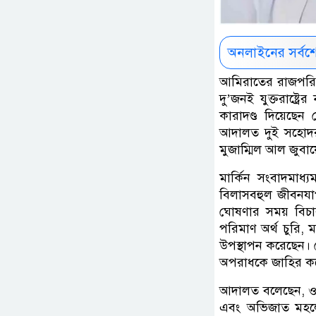
অনলাইনের সর্বশ
আমিরাতের রাজপরিবা
দু’জনই যুক্তরাষ্ট
কারাদণ্ড দিয়েছেন
আদালত দুই সহোদ
মুজাম্মিল আল জুবা
মার্কিন সংবাদমাধ্
বিলাসবহুল জীবনযা
ঘোষণার সময় বিচারক
পরিমাণ অর্থ চুরি, ম
উপস্থাপন করেছেন। 
অপরাধকে জাহির ক
আদালত বলেছেন, ওই 
এবং অভিজাত মহলের 