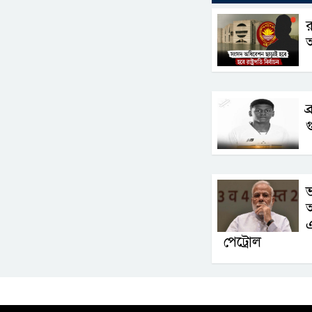
র
আ
ব
গ
আ
এ
পেট্রোল