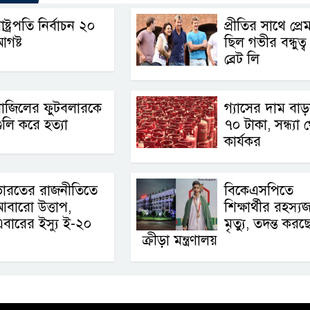
াষ্ট্রপতি নির্বাচন ২০
প্রীতির সাথে প্র
গষ্ট
ছিল গভীর বন্ধুত্ব 
ব্রেট লি
্রাজিলের ফুটবলারকে
গ্যাসের দাম বা
ুলি করে হত্যা
৭০ টাকা, সন্ধ্যা 
কার্যকর
ভারতের রাজনীতিতে
বিকেএসপিতে
বারো উত্তাপ,
শিক্ষার্থীর রহস্
বারের ইস্যু ই-২০
মৃত্যু, তদন্ত করছ
ক্রীড়া মন্ত্রণালয়