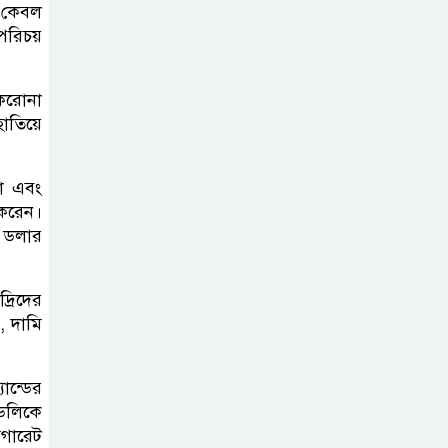
শেখ হাসিনার বক্তব্য
 কেবল
প্রচার করলেই
 পরিচয়
ব্যবস্থা নিবে সরকার
: প্রধানমন্ত্রীর উপদেষ্টা
 করোনা
হাতিয়ে
বাংলাদেশে
বিনিয়োগ ও দক্ষ
না এবং
শ্রমিক নিতে আগ্রহী
 করেন।
সৌদি আরব
 ডলার
ব্রাজিলের
্রিদের
ফুটবলারকে গুলি
, দামি
করে হত্যা
ান্ডের
েডলিকে
িগারেট