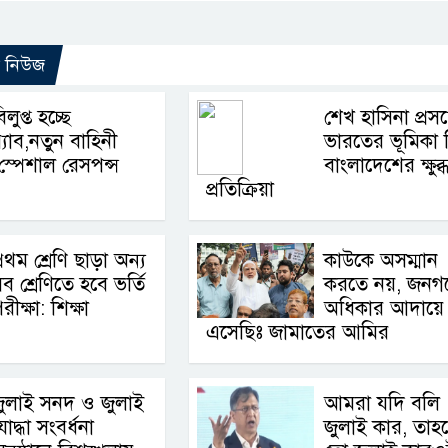
ো নিউজ
িলুপ্ত হচ্ছে
শেখ হাসিনা প্রসঙ্
‍্যাব,নতুন বাহিনী
ভারতের ভূমিকা 
স্পেশাল রেসপন্স
বাংলাদেশের ক্ষুব্
প্রতিক্রিয়া
্রথম শ্রেণি ছাড়া অন্য
কাউকে অসম্মান
ব শ্রেণিতে হবে ভর্তি
করতে নয়, জনগ
রীক্ষা: শিক্ষা
অধিকার আদায়ে
এসেছিঃ জামাতের আমির
ুলাই সনদ ও জুলাই
আমরা যদি বলি
োদ্ধা সংবর্ধনা
জুলাই কার, তাহ