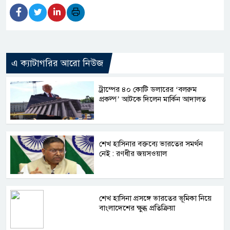
এ ক্যাটাগরির আরো নিউজ
ট্রাম্পের ৪০ কোটি ডলারের ‘বলরুম
প্রকল্প’ আটকে দিলেন মার্কিন আদালত
শেখ হাসিনার বক্তব্যে ভারতের সমর্থন
নেই : রণধীর জয়সওয়াল
শেখ হাসিনা প্রসঙ্গে ভারতের ভূমিকা নিয়ে
বাংলাদেশের ক্ষুব্ধ প্রতিক্রিয়া