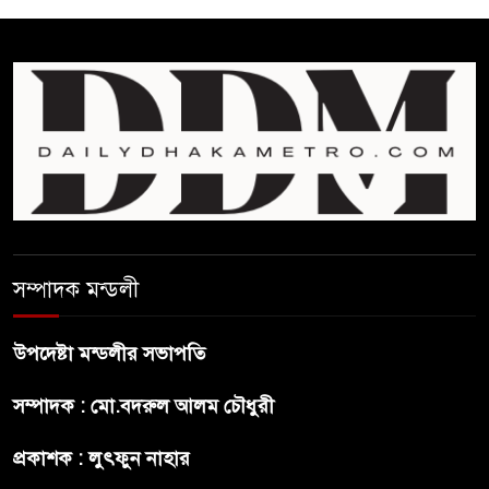
চিকিৎসকদের পেশাগত দায়িত্বে
রাজনীতি যেন বাধা না হয় :
প্রধানমন্ত্রী
ফিফা সভাপতির বিরুদ্ধে এবার
‘নারী সংক্রান্ত অভিযোগ
ছেলেকে নিয়ে রোনালদোর যে বড়
স্বপ্ন
সম্পাদক মন্ডলী
অস্ট্রেলিয়ার অখ্যাত একাদশের
কাছেই ধরাশায়ী বাংলাদেশ
উপদেষ্টা মন্ডলীর সভাপতি
সম্পাদক : মো.বদরুল আলম চৌধুরী
ট্রাম্পের ৪০ কোটি ডলারের ‘বলরুম
প্রকল্প’ আটকে দিলেন মার্কিন
প্রকাশক : লুৎফুন নাহার
আদালত