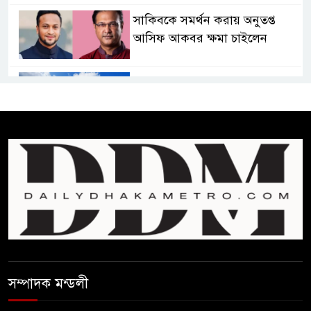
সাকিবকে সমর্থন করায় অনুতপ্ত
আসিফ আকবর ক্ষমা চাইলেন
কমনওয়েথ গেমসে পদক শুন্যতা
ঘুচানোর আক্ষেপে বাংলাদেশ
প্রথম শ্রেণি ছাড়া অন্য সব শ্রেণিতে
হবে ভর্তি পরীক্ষা: শিক্ষা মন্ত্রণালয়
কাউকে অসম্মান করতে নয়,
জনগনের অধিকার আদায়ে এসেছিঃ
জামাতের আমির
রাষ্ট্রপতি নির্বাচন ২০ আগষ্ট
সম্পাদক মন্ডলী