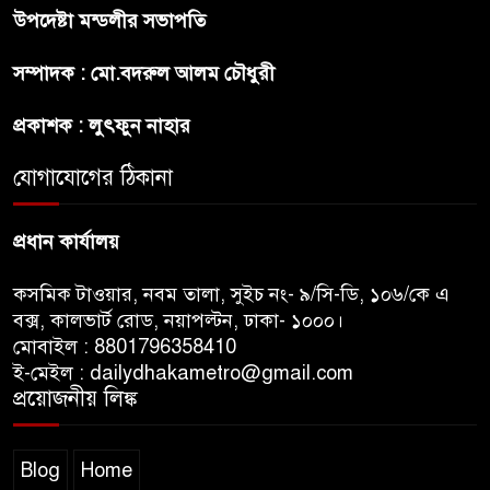
উপদেষ্টা মন্ডলীর সভাপতি
প্রীতির সাথে প্রেম নয় ছিল গভীর
সম্পাদক : মো.বদরুল আলম চৌধুরী
বন্ধুত্ব : ব্রেট লি
প্রকাশক : লুৎফুন নাহার
জুলাই সনদ ও জুলাই যোদ্ধা সংবর্ধনা
অনুষ্ঠানে বিশৃঙ্খলায় ক্ষুদ্ধ ভারপ্রাপ্ত
যোগাযোগের ঠিকানা
রাষ্ট্রপতি
প্রধান কার্যালয়
কসমিক টাওয়ার, নবম তালা, সুইচ নং- ৯/সি-ডি, ১০৬/কে এ
বক্স, কালভার্ট রোড, নয়াপল্টন, ঢাকা- ১০০০।
মোবাইল : 8801796358410
ই-মেইল : dailydhakametro@gmail.com
প্রয়োজনীয় লিঙ্ক
Blog
Home