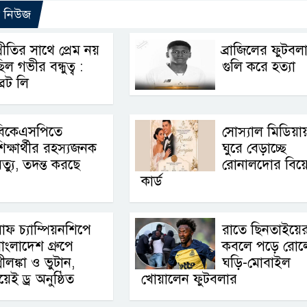
ো নিউজ
্রীতির সাথে প্রেম নয়
ব্রাজিলের ফুটবল
িল গভীর বন্ধুত্ব :
গুলি করে হত্যা
্রেট লি
বিকেএসপিতে
সোস্যাল মিডিয়া
িক্ষার্থীর রহস্যজনক
ঘুরে বেড়াচ্ছে
ৃত্যু, তদন্ত করছে
রোনালদোর বিয়
কার্ড
াফ চ্যাম্পিয়নশিপে
রাতে ছিনতাইয়ে
াংলাদেশ গ্রুপে
কবলে পড়ে রোলে
্রীলঙ্কা ও ভুটান,
ঘড়ি-মোবাইল
ই ড্র অনুষ্ঠিত
খোয়ালেন ফুটবলার