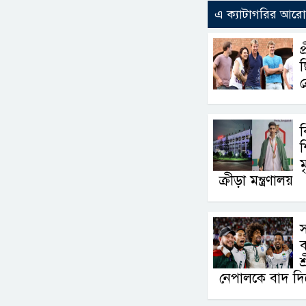
এ ক্যাটাগরির আর
প
ছ
ব
শ
ম
ক্রীড়া মন্ত্রণালয়
স
ব
শ
নেপালকে বাদ দিয়ে