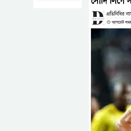
সৌদি লিগে স
প্রতিনিধির ন
আপডেট সময় :