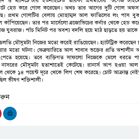
রিদ ও ম্যানচেস্টার ইউনাইটেড তারকা প্রথমার্ধের স্টপেজ টা
 মিনিটে হেড করে গোল করেছেন। অথচ তার আগের দুটি গোল অফস
ছে। প্রথম গোলটির বেলায় মোহাম্মদ আল ফাতিলের লং পাস বুক
ল কাঁপিয়েছেন। তার পর মার্সেলো ব্রজোভিচের কর্নার থেকে হেড কর
ুগিজ যুবরাজ। পাঁচ মিনিট পর অবশ্য বদলি হয়ে মাঠ ছাড়তে হয় তাকে
লতি মৌসুমটা নিজের মতো করেই রাঙিয়েছেন। হ্যাটট্রিক করেছেন 
য়ার মতো ঘটনা। ফেব্রুয়ারিতে আল শাবাব ভক্তের প্রতি অশালীন
তিও পেতে হয়েছে। তবে ব্যক্তিগত সাফল্যে নিজেকে মেলে ধরতে 
নাসরের মৌসুমটা হতাশাতেই কেটেছে। রানার্স আপ হওয়া আল
াল থেকে ১৪ পয়েন্ট দূরে থেকে লিগ শেষ করেছে। চোট আক্রান্ত নে
িল ভীষণ শক্তিশালী।
করুন