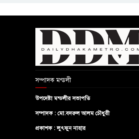
সম্পাদক মন্ডলী
উপদেষ্টা মন্ডলীর সভাপতি
সম্পাদক : মো.বদরুল আলম চৌধুরী
প্রকাশক : লুৎফুন নাহার