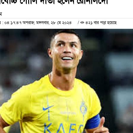
র্বোচ্চ গোাল দাতা হলেন রোনালদো
াম
 ০৪:১৭:৪৭ অপরাহ্ন, মঙ্গলবার, ২৮ মে ২০২৪
/
৪২১ বার পড়া হয়েছে