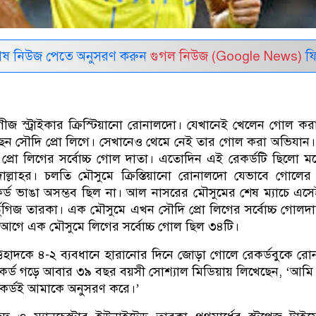
েষ নিউজ পেতে অনুসরণ করুন
গুগল নিউজ (Google News)
ফি
গীজ স্ট্রাইকার ক্রিস্টিয়ানো রোনালদো। যেখানেই খেলেন গোল কর
ন সৌদি প্রো লিগে। সেখানেও থেমে নেই তার গোল করা অভিযান
্রো লিগের সর্বে‍াচ্চ গোল দাতা। এতোদিন এই রেকর্ডটি ছিলো মর
দাল্লাহর। চলতি মৌসুমে ক্রিস্তিয়ানো রোনালদো যেভাবে গোলের
কর্ড ভাঙা অসম্ভব ছিল না। আল নাসরের মৌসুমের শেষ ম্যাচে এস
্তুগিজ তারকা। এক মৌসুমে এখন সৌদি প্রো লিগের সর্বোচ্চ গোলদ
গে এক মৌসুমে লিগের সর্বোচ্চ গোল ছিল ৩৪টি।
িহাদকে ৪-২ ব্যবধানে হারানোর দিনে জোড়া গোলে রেকর্ডবুকে র
কর্ড গড়ে আবার ৩৯ বছর বয়সী সোশ্যাল মিডিয়ায় লিখেছেন, ‘আমি 
েকর্ডই আমাকে অনুসরণ করে।’