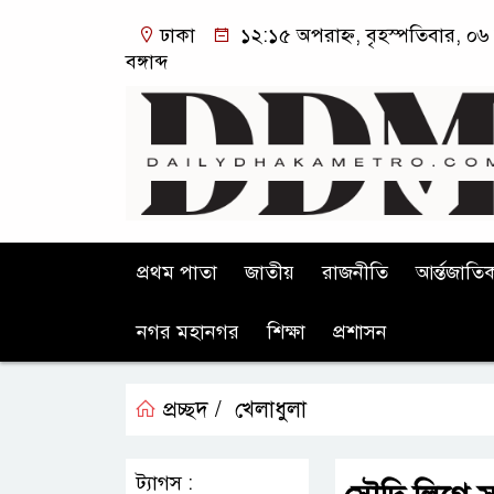
ঢাকা
১২:১৫ অপরাহ্ন, বৃহস্পতিবার, ০৬
বঙ্গাব্দ
প্রথম পাতা
জাতীয়
রাজনীতি
আর্ন্তজাতি
নগর মহানগর
শিক্ষা
প্রশাসন
প্রচ্ছদ /
খেলাধুলা
ট্যাগস :