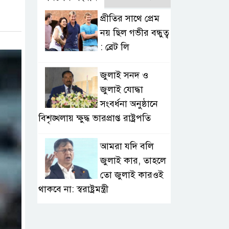
প্রীতির সাথে প্রেম
নয় ছিল গভীর বন্ধুত্ব
: ব্রেট লি
জুলাই সনদ ও
জুলাই যোদ্ধা
সংবর্ধনা অনুষ্ঠানে
বিশৃঙ্খলায় ক্ষুদ্ধ ভারপ্রাপ্ত রাষ্ট্রপতি
আমরা যদি বলি
জুলাই কার, তাহলে
তো জুলাই কারওই
থাকবে না: স্বরাষ্ট্রমন্ত্রী
ফ্যাসিবাদ মুক্ত