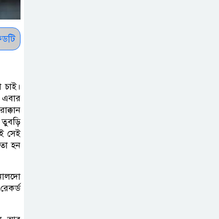
দিবস ৫ আগস্ট
শেখ হাসিনার বক্তব্য
ডটি
প্রচার করলেই
ব্যবস্থা নিবে সরকার
: প্রধানমন্ত্রীর উপদেষ্টা
া চাই।
। এবার
বাংলাদেশে
োক্কান
বিনিয়োগ ও দক্ষ
 তুবড়ি
শ্রমিক নিতে আগ্রহী
েই সেই
াতা হন
সৌদি আরব
ব্রাজিলের
োনালদো
ফুটবলারকে গুলি
রেকর্ড
করে হত্যা