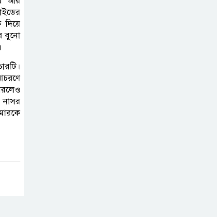
ইমে আর
গ্যাসের দাম বাড়লো
াইডের
৭০ টাকা, সন্ধ্যা
 দিয়ে
থেকে কার্যকর
ে বুনো
।
রাজধানীর
চারটি।
উত্তরখানে
 আচরণে
পরিচ্ছন্নতাকর্মী-
পারলেও
 নাসর
এলাকাবাসীর মধ্যে সংঘর্ষ, প্রশাসক ও
ইমারকে
স্থানীয় এমপির’র ওপর হামলার
অভিযোগ
ভারতের
রাজনীতিতে আবারো
উত্তাপ, এবারের ইস্যু
ই-২০ পেট্রোল