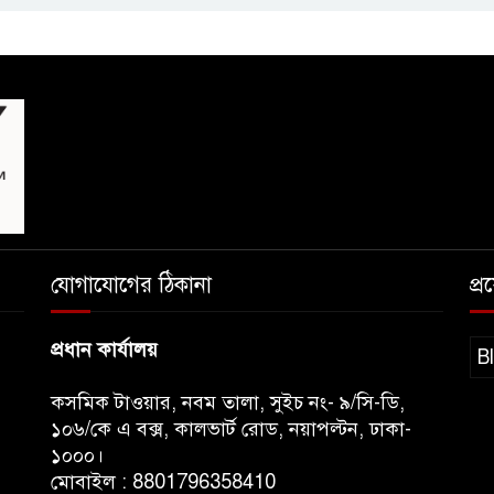
যোগাযোগের ঠিকানা
প্
প্রধান কার্যালয়
B
কসমিক টাওয়ার, নবম তালা, সুইচ নং- ৯/সি-ডি,
১০৬/কে এ বক্স, কালভার্ট রোড, নয়াপল্টন, ঢাকা-
১০০০।
মোবাইল : 8801796358410