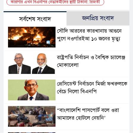
কারাগার এখন বিএনপির নেতাকর্মীদের স্থায়ী ঠিকানা: রিজভী
জনপ্রিয় সংবাদ
সর্বশেষ সংবাদ
সৌদি আরবের কারখানায় আগুনে
পুগে নওগাঁরইআ ১০ জনের মৃত্যু
রাষ্ট্রপতি নির্বাচন ও বৈশ্বিক চ্যালেঞ্জ
মোকাবেলা
প্রেসিডেন্ট নির্বাচনে মির্জা ফখরুলকে
বেঁচে নিলো বিএনপি
“বাংলাদেশি পাসপোর্ট বলে ওরা
আমাদের হোটলে নেয়নি’