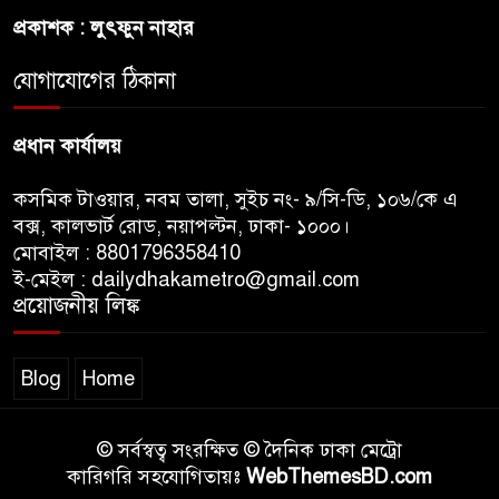
হওয়ার কারণ ব্যাখ্যা দিলেন শাবনুর
প্রকাশক : লুৎফুন নাহার
হাওর ও জলাভূমিতে মা মাছ
যোগাযোগের ঠিকানা
সংরক্ষিত রাখার পরিকল্পনা নিচ্ছে
সরকার
প্রধান কার্যালয়
কসমিক টাওয়ার, নবম তালা, সুইচ নং- ৯/সি-ডি, ১০৬/কে এ
বক্স, কালভার্ট রোড, নয়াপল্টন, ঢাকা- ১০০০।
মোবাইল : 8801796358410
ই-মেইল : dailydhakametro@gmail.com
প্রয়োজনীয় লিঙ্ক
Blog
Home
© সর্বস্বত্ব সংরক্ষিত © দৈনিক ঢাকা মেট্রো
কারিগরি সহযোগিতায়ঃ
WebThemesBD.com