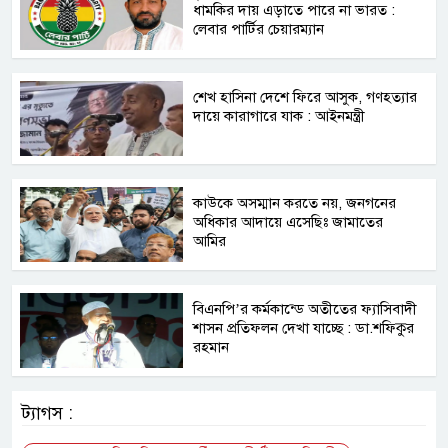
ধামকির দায় এড়াতে পারে না ভারত :
লেবার পার্টির চেয়ারম্যান
শেখ হাসিনা দেশে ফিরে আসুক, গণহত্যার
দায়ে কারাগারে যাক : আইনমন্ত্রী
কাউকে অসম্মান করতে নয়, জনগনের
অধিকার আদায়ে এসেছিঃ জামাতের
আমির
বিএনপি’র কর্মকান্ডে অতীতের ফ্যাসিবাদী
শাসন প্রতিফলন দেখা যাচ্ছে : ডা.শফিকুর
রহমান
ট্যাগস :