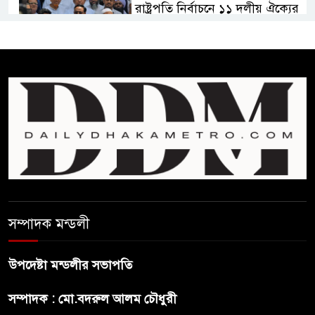
রাষ্ট্রপতি নির্বাচনে ১১ দলীয় ঐক্যের
প্রার্থী অলি আহমদ
বাঁশখালির ১০০ দুঃস্থ পরিবারের
হাতে ঘরের ছাবি তুলে দিলেন
প্রধানমন্ত্রী
সালমান শাহ হত্যা মামলায় গ্রেপ্তার
খলনায়ক ডনকে কারাগারে প্রেরণ
মৃত্যুদণ্ডপ্রাপ্ত আসামী হাসিনার
সম্পাদক মন্ডলী
হুমকি-ধামকির দায় এড়াতে পারে না
ভারত : লেবার পার্টির চেয়ারম্যান
উপদেষ্টা মন্ডলীর সভাপতি
সালমান শাহর রহস্যমৃত্যুতে
সম্পাদক : মো.বদরুল আলম চৌধুরী
রাজসাক্ষী রিজভীর বক্তব্যে ক্ষুব্ধ