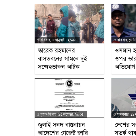
রবিবার, ৪ জানুয়ারী, ২০২৬
রবিবার, ১৪ ড
তারেক রহমানের
ওসমান হ
বাসভবনের সামনে দুই
ওপর ভার
সন্দেহভাজন আটক
অভিযোগ
বৃহস্পতিবার, ১৩ নভেম্বর, ২০২৫
মঙ্গলবার, ১১ 
জুলাই সনদ বাস্তবায়ন
দেশের স
আদেশের গেজেট জারি
সতর্ক থাক