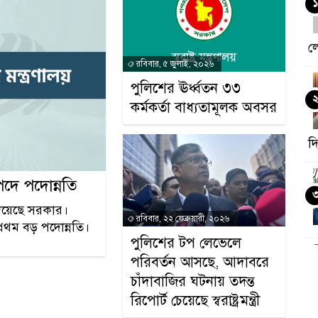
১
লে
রবিবার, ৫ জুলাই, ২০২৬
পুলিশের ঊর্ধ্বতন ৩৩
কর্মকর্তা বাধ্যতামূলক অবসর
দ
দে পদোন্নতি
িয়েছে সরকার।
রবিবার, ২২ ফেব্রুয়ারী, ২০২৬
রথম বড় পদোন্নতি।
পুলিশের টপ লেভেলে
পরিবর্তন আসছে, আদাবরে
চাঁদাবাজির ঘটনায় তদন্ত
রিপোর্ট চেয়েছে স্বরাষ্ট্রমন্ত্রী