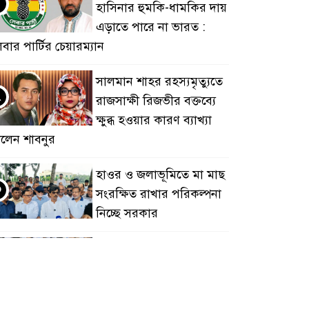
হাসিনার হুমকি-ধামকির দায়
এড়াতে পারে না ভারত :
বার পার্টির চেয়ারম্যান
সালমান শাহর রহস্যমৃত্যুতে
২
রাজসাক্ষী রিজভীর বক্তব্যে
ক্ষুব্ধ হওয়ার কারণ ব্যাখ্যা
িলেন শাবনুর
হাওর ও জলাভূমিতে মা মাছ
৩
সংরক্ষিত রাখার পরিকল্পনা
নিচ্ছে সরকার
সোমবার সকাল ১০টায়
৪
এসএসসি পরীক্ষার ফল
প্রকাশ