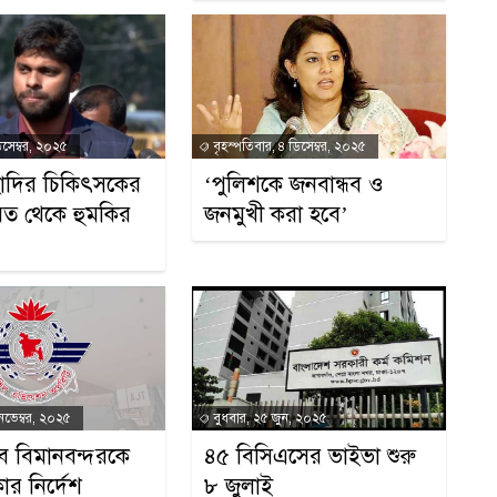
িসেম্বর, ২০২৫
বৃহস্পতিবার, ৪ ডিসেম্বর, ২০২৫
াদির চিকিৎসকের
‘পুলিশকে জনবান্ধব ও
ত থেকে হুমকির
জনমুখী করা হবে’
নভেম্বর, ২০২৫
বুধবার, ২৫ জুন, ২০২৫
ব বিমানবন্দরকে
৪৫ বিসিএসের ভাইভা শুরু
ার নির্দেশ
৮ জুলাই