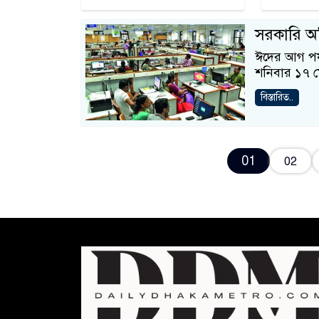
সরকারি অ
ঈদের আগ পর্
শনিবার ১৭ ম
বিস্তারিত..
01
02