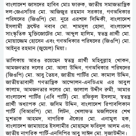
বাংলাদেশ জাসদের হাবিব মোঃ ফারুক, জাতীয় সমাজতান্ত্রিক
দল-জেএসডির মো. আজিজুর রহমান সরকার, গণঅধিকার
পরিষদের (জিওপি) মো. নুরে এরশাদ সিদ্দিকী, বাংলাদেশ
ইসলামী ফ্রন্টের নবাব মো. শামসুল হোদা, বাংলাদেশ
সাংস্কৃতিক মুক্তিজোটের মো. আব্দুল হালিম, স্বতন্ত্র প্রার্থী মো.
মোয়াজ্জেম হোসেন এবং গণঅধিকার পরিষদের (জিওপি) মো.
আইনুর রহমান (জুয়েল) মিয়া।
তালিকায় আরও রয়েছেন স্বতন্ত্র প্রার্থী মহিবুল্লাহ খোকন,
আমজনতার দলের মো. আলা উদ্দিন, গণঅধিকার পরিষদের
(জিওপি) মো. আবু তৈয়ব, জাতীয় পার্টির মো. কামাল উদ্দিন,
জাতীয়তাবাদী গণতান্ত্রিক আন্দোলন-এনডিএম এর আবুল
কালাম, আমজনতার দলের মো. জালাল উদ্দীন রুমী, আমার
বাংলাদেশ পার্টির (এবি পার্টি) মো. রফিকুল ইসলাম, স্বতন্ত্র
প্রার্থী অধ্যাপক মো. জসিম উদ্দিন, বাংলাদেশ রিপাবলিকান
পার্টি (বিআরপি) মো. লিটন, খেলাফত মজলিসের শেখ
মুশতাক আহমদ, নাগরিক ঐক্যের মো. এনামুল হক,
বাংলাদেশ জামায়াতে ইসলামীর মোহাম্মদ ফরিদুল আলম এবং
জাতীয় নাগরিক পার্টি-এনসিপির আবু সাঈদ মো. সূজাউদ্দীন।