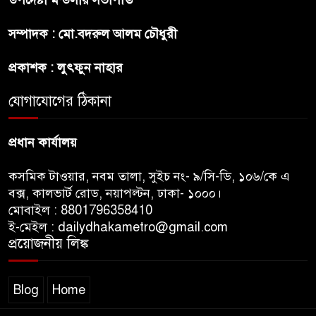
সম্পাদক : মো.বদরুল আলম চৌধুরী
ট্রাম্পের ৪০ কোটি ডলারের ‘বলরুম
প্রকল্প’ আটকে দিলেন মার্কিন
প্রকাশক : লুৎফুন নাহার
আদালত
যোগাযোগের ঠিকানা
শেখ হাসিনার বক্তব্যে ভারতের
সমর্থন নেই : রণধীর জয়সওয়াল
প্রধান কার্যালয়
কসমিক টাওয়ার, নবম তালা, সুইচ নং- ৯/সি-ডি, ১০৬/কে এ
বক্স, কালভার্ট রোড, নয়াপল্টন, ঢাকা- ১০০০।
মোবাইল : 8801796358410
ই-মেইল : dailydhakametro@gmail.com
প্রয়োজনীয় লিঙ্ক
Blog
Home