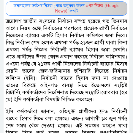
অনলাইনের সর্বশেষ নিউজ পেতে অনুসরণ করুন
গুগল নিউজ (Google
News)
ফিডটি
ত্রয়োদশ জাতীয় সংসদের নির্বাচন সম্পন্ন হয়েছে গত তিনমাস
আগে। নিয়ম হচ্ছে নির্বাচনের পরপরেই প্রত্যেক প্রার্থী নির্বাচনে
নিজেদের ব্যায়ের একটি হিসাব নির্বাচন কমিশনে জমা দিবে।
কিন্তু নির্বাচন শেষ হলেও এখনো পর্যন্ত ২১জন প্রার্থী যারাা কিনা
এখনো পর্যন্ত নিজের নির্বাচনী ব্যায়ের হিসাব জমা দেননি।
এতে প্রার্থীদের উপর ক্ষোভ প্রকাশ করেছে নির্বাচন কমিশনার।
এখনো পর্যন্ত যে ২১জন প্রার্থী নিজেদের নির্বাচনী ব্যায়ের হিসাব
দেয়নি তাদের জেল-জরিমানার ‍হুশিয়ারি দিয়েছে নির্বাচন
কমিশন (ইসি)। নির্বাচনী ব্যয়ের হিসাব জমা না দেওয়ায়
তাদের বিরুদ্ধে আইনগত ব্যবস্থা নিতে ইতোমধ্যে সংশ্লিষ্ট
রিটার্নিং কর্মকর্তাদের নির্দেশনাও দিয়েছে সংস্থাটি।রোববার (২৪
মে) ইসি কর্মকর্তারা বিষয়টি নিশ্চিত করেছেন।
ইসি কর্মকর্তারা জানান, অভিযুক্ত প্রার্থীদের দ্রুত নির্বাচনী
ব্যয়ের হিসাব দিতে বলা হয়েছে। এজন্য আগামী ১৪ জুন পর্যন্ত
শেষ সময় বেঁধে দেওয়া হয়েছে। এই সময়ের মধ্যেও যারা
হিসাব দিতে ব্যর্থ হবেন, তাদের বিরুদ্ধে গণপ্রতিনিধিত্ব