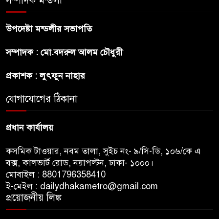
সম্পাদক মন্ডলী
উপদেষ্টা মন্ডলীর সভাপতি
প্রীতির সাথে প্রেম নয় ছিল গভীর
সম্পাদক : মো.বদরুল আলম চৌধুরী
বন্ধুত্ব : ব্রেট লি
প্রকাশক : লুৎফুন নাহার
জুলাই সনদ ও জুলাই যোদ্ধা সংবর্ধনা
অনুষ্ঠানে বিশৃঙ্খলায় ক্ষুদ্ধ ভারপ্রাপ্ত
যোগাযোগের ঠিকানা
রাষ্ট্রপতি
প্রধান কার্যালয়
কসমিক টাওয়ার, নবম তালা, সুইচ নং- ৯/সি-ডি, ১০৬/কে এ
বক্স, কালভার্ট রোড, নয়াপল্টন, ঢাকা- ১০০০।
মোবাইল : 8801796358410
ই-মেইল : dailydhakametro@gmail.com
প্রয়োজনীয় লিঙ্ক