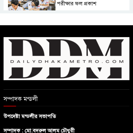
পরীক্ষার ফল প্রকাশ
চিকিৎসকদের পেশাগত দায়িত্বে
রাজনীতি যেন বাধা না হয় :
প্রধানমন্ত্রী
ফিফা সভাপতির বিরুদ্ধে এবার
‘নারী সংক্রান্ত অভিযোগ
ছেলেকে নিয়ে রোনালদোর যে বড়
স্বপ্ন
সম্পাদক মন্ডলী
অস্ট্রেলিয়ার অখ্যাত একাদশের
কাছেই ধরাশায়ী বাংলাদেশ
উপদেষ্টা মন্ডলীর সভাপতি
সম্পাদক : মো.বদরুল আলম চৌধুরী
ট্রাম্পের ৪০ কোটি ডলারের ‘বলরুম