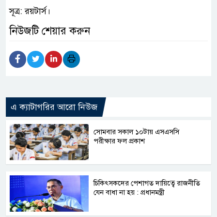
সূত্র: রয়টার্স।
নিউজটি শেয়ার করুন
এ ক্যাটাগরির আরো নিউজ
সোমবার সকাল ১০টায় এসএসসি
পরীক্ষার ফল প্রকাশ
চিকিৎসকদের পেশাগত দায়িত্বে রাজনীতি
যেন বাধা না হয় : প্রধানমন্ত্রী