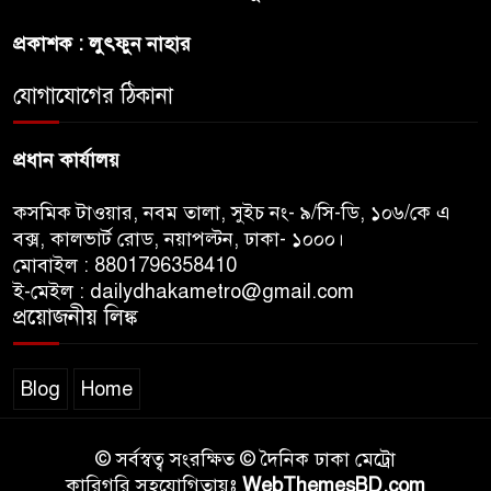
প্রকল্প’ আটকে দিলেন মার্কিন
প্রকাশক : লুৎফুন নাহার
আদালত
যোগাযোগের ঠিকানা
শেখ হাসিনার বক্তব্যে ভারতের
সমর্থন নেই : রণধীর জয়সওয়াল
প্রধান কার্যালয়
কসমিক টাওয়ার, নবম তালা, সুইচ নং- ৯/সি-ডি, ১০৬/কে এ
বক্স, কালভার্ট রোড, নয়াপল্টন, ঢাকা- ১০০০।
মোবাইল : 8801796358410
ই-মেইল : dailydhakametro@gmail.com
প্রয়োজনীয় লিঙ্ক
Blog
Home
© সর্বস্বত্ব সংরক্ষিত © দৈনিক ঢাকা মেট্রো
কারিগরি সহযোগিতায়ঃ
WebThemesBD.com