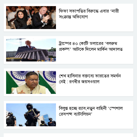
ফিফা সভাপতির বিরুদ্ধে এবার ‘নারী
সংক্রান্ত অভিযোগ
ট্রাম্পের ৪০ কোটি ডলারের ‘বলরুম
প্রকল্প’ আটকে দিলেন মার্কিন আদালত
শেখ হাসিনার বক্তব্যে ভারতের সমর্থন
নেই : রণধীর জয়সওয়াল
বিলুপ্ত হচ্ছে র‍্যাব,নতুন বাহিনী ‘স্পেশাল
রেসপন্স ব্যাটালিয়ন’