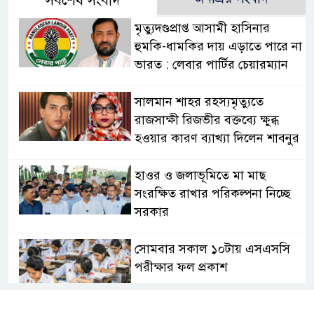
সর্বশেষ সংবাদ
মৃত্যুদণ্ডপ্রাপ্ত আসামী হাসিনার
হুমকি-ধামকির দায় এড়াতে পারে না
ভারত : লেবার পার্টির চেয়ারম্যান
সালমান শাহর রহস্যমৃত্যুতে
রাজসাক্ষী রিজভীর বক্তব্যে ক্ষুব্ধ
হওয়ার কারণ ব্যাখ্যা দিলেন শাবনুর
হাওর ও জলাভূমিতে মা মাছ
সংরক্ষিত রাখার পরিকল্পনা নিচ্ছে
সরকার
সোমবার সকাল ১০টায় এসএসসি
পরীক্ষার ফল প্রকাশ
চিকিৎসকদের পেশাগত দায়িত্বে