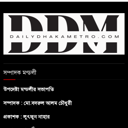
রাজনীতি যেন বাধা না হয় :
প্রধানমন্ত্রী
ফিফা সভাপতির বিরুদ্ধে এবার
‘নারী সংক্রান্ত অভিযোগ
ছেলেকে নিয়ে রোনালদোর যে বড়
স্বপ্ন
সম্পাদক মন্ডলী
অস্ট্রেলিয়ার অখ্যাত একাদশের
কাছেই ধরাশায়ী বাংলাদেশ
উপদেষ্টা মন্ডলীর সভাপতি
সম্পাদক : মো.বদরুল আলম চৌধুরী
ট্রাম্পের ৪০ কোটি ডলারের ‘বলরুম
প্রকল্প’ আটকে দিলেন মার্কিন
প্রকাশক : লুৎফুন নাহার
আদালত