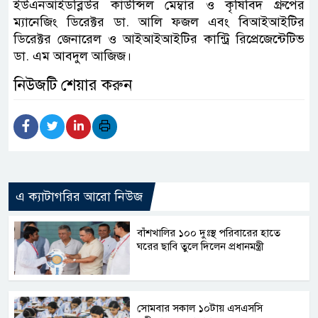
ইউএনআইডব্লিউর কাউন্সিল মেম্বার ও কৃষিবিদ গ্রুপের
ম্যানেজিং ডিরেক্টর ডা. আলি ফজল এবং বিআইআইটির
ডিরেক্টর জেনারেল ও আইআইআইটির কান্ট্রি রিপ্রেজেন্টেটিভ
ডা. এম আবদুল আজিজ।
নিউজটি শেয়ার করুন
এ ক্যাটাগরির আরো নিউজ
বাঁশখালির ১০০ দুঃস্থ পরিবারের হাতে
ঘরের ছাবি তুলে দিলেন প্রধানমন্ত্রী
সোমবার সকাল ১০টায় এসএসসি