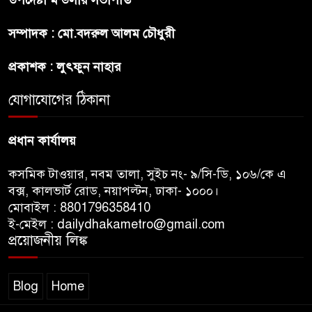
প্রধানমন্ত্রী
সম্পাদক : মো.বদরুল আলম চৌধুরী
ফিফা সভাপতির বিরুদ্ধে এবার
প্রকাশক : লুৎফুন নাহার
‘নারী সংক্রান্ত অভিযোগ
যোগাযোগের ঠিকানা
ছেলেকে নিয়ে রোনালদোর যে বড়
স্বপ্ন
প্রধান কার্যালয়
কসমিক টাওয়ার, নবম তালা, সুইচ নং- ৯/সি-ডি, ১০৬/কে এ
বক্স, কালভার্ট রোড, নয়াপল্টন, ঢাকা- ১০০০।
মোবাইল : 8801796358410
ই-মেইল : dailydhakametro@gmail.com
প্রয়োজনীয় লিঙ্ক
Blog
Home