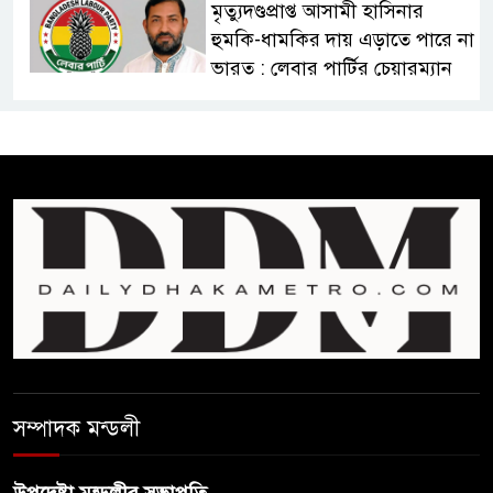
মৃত্যুদণ্ডপ্রাপ্ত আসামী হাসিনার
হুমকি-ধামকির দায় এড়াতে পারে না
ভারত : লেবার পার্টির চেয়ারম্যান
সালমান শাহর রহস্যমৃত্যুতে
রাজসাক্ষী রিজভীর বক্তব্যে ক্ষুব্ধ
হওয়ার কারণ ব্যাখ্যা দিলেন শাবনুর
হাওর ও জলাভূমিতে মা মাছ
সংরক্ষিত রাখার পরিকল্পনা নিচ্ছে
সরকার
সোমবার সকাল ১০টায় এসএসসি
পরীক্ষার ফল প্রকাশ
সম্পাদক মন্ডলী
চিকিৎসকদের পেশাগত দায়িত্বে
রাজনীতি যেন বাধা না হয় :
উপদেষ্টা মন্ডলীর সভাপতি