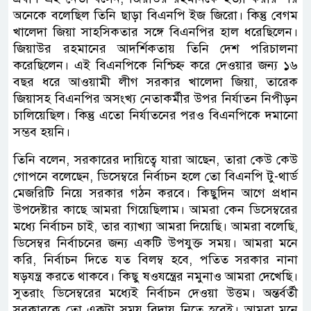
অনেকে বলেছিল তিনি ছাড়া বিএনপি ইজ জিরো। কিন্তু বেগম
খালেদা জিয়া সাহসিকতার সঙ্গে বিএনপির হাল ধরেছিলেন।
জিয়াউর রহমানের আদর্শিকতায় তিনি দেশ পরিচালনা
করেছিলেন। এই বিএনপিকে নিশ্চিহ্ন করে দেওয়ার জন্য ১৬
বছর ধরে আওয়ামী লীগ সরকার খালেদা জিয়া, তারেক
জিয়াসহ বিএনপির অসংখ্য নেতাকর্মীর উপর নির্যাতন নিপীড়ন
চালিয়েছিল। কিন্তু এতো নির্যাতনের পরও বিএনপিকে দমানো
সম্ভব হয়নি।
তিনি বলেন, সরকারের দায়িত্বে যারা আছেন, তারা কেউ কেউ
গোপনে বলেছেন, ডিসেম্বরে নির্বাচন হলে তো বিএনপি টু-থার্ড
মেজরিটি নিয়ে সরকার গঠন করবে। কিছুদিন আগে প্রধান
উপদেষ্টার কাছে আমরা গিয়েছিলাম। আমরা কেন ডিসেম্বরের
মধ্যে নির্বাচন চাই, তার ব্যাখ্যা আমরা দিয়েছি। আমরা বলেছি,
ডিসেম্বর নির্বাচনের জন্য একটি উপযুক্ত সময়। আমরা মনে
করি, নির্বাচন দিতে যত বিলম্ব হবে, পতিত সরকার নানা
ষড়যন্ত্র করতে থাকবে। কিছু ষওযন্ত্রের নমুনাও আমরা দেখেছি।
সুতরাং ডিসেম্বরের মধ্যেই নির্বাচন দেওয়া উত্তম। অন্তর্বর্তী
সরকারকে তো একটা সময় বিদায় নিতে হবেই। আমরা মনে