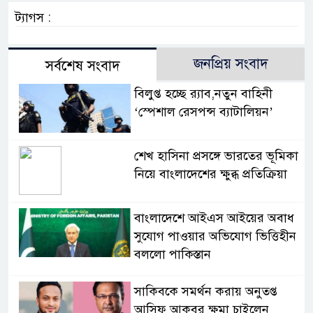
ট্যাগস :
জনপ্রিয় সংবাদ
সর্বশেষ সংবাদ
বিলুপ্ত হচ্ছে র‍্যাব,নতুন বাহিনী
‘স্পেশাল রেসপন্স ব্যাটালিয়ন’
শেখ হাসিনা প্রসঙ্গে ভারতের ভূমিকা
নিয়ে বাংলাদেশের ক্ষুব্ধ প্রতিক্রিয়া
বাংলাদেশে আইএস আইয়ের অবাধ
সুযোগ পাওয়ার অভিযোগ ভিত্তিহীন
বললো পাকিস্তান
সাকিবকে সমর্থন করায় অনুতপ্ত
আসিফ আকবর ক্ষমা চাইলেন