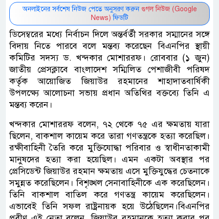
অনলাইনের সর্বশেষ নিউজ পেতে অনুসরণ করুন
গুগল নিউজ (Google
News)
ফিডটি
ডিসেম্বরের মধ্যে নির্বাচন দিলে অন্তর্বর্তী সরকার সম্মানের সঙ্গে
বিদায় নিতে পারবে বলে মন্তব্য করেছেন বিএনপির স্থায়ী
কমিটির সদস্য ড. খন্দকার মোশাররফ। রোববার (১ জুন)
জাতীয় প্রেসক্লাবে বাংলাদেশ সম্মিলিত পেশাজীবী পরিষদ
কর্তৃক আয়োজিত জিয়াউর রহমানের শাহাদাতবার্ষিকী
উপলক্ষ্যে আলোচনা সভায় প্রধান অতিথির বক্তব্যে তিনি এ
মন্তব্য করেন।
খন্দকার মোশাররফ বলেন, ৭২ থেকে ৭৫ এর ক্ষমতায় যারা
ছিলেন, বাকশাল কায়েম করে তারা গণতন্ত্রকে হত্যা করেছিল।
রক্ষীবাহিনী তৈরি করে মুক্তিযোদ্ধা পরিবার ও স্বাধীনতাকামী
মানুষদের হত্যা করা হয়েছিল। এমন একটা অবস্থার পর
প্রেসিডেন্ট জিয়াউর রহমান ক্ষমতায় এসে মুক্তিযুদ্ধের চেতনাকে
সমুন্নত করেছিলেন। বিশৃঙ্খল সেনাবাহিনীকে এক করেছিলেন।
তিনি বাকশাল বাতিল করে গণতন্ত্র কায়েম করেছিলেন।
এভাবেই তিনি সফল রাষ্ট্রনায়ক হয়ে উঠেছিলেন।বিএনপির
প্রবীণ এই নেতা বলেন, জিয়াউর রহমানকে হত্যা করার পর