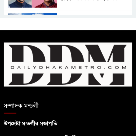
কমনওয়েথ গেমসে পদক শুন্যতা
ঘুচানোর আক্ষেপে বাংলাদেশ
প্রথম শ্রেণি ছাড়া অন্য সব শ্রেণিতে
হবে ভর্তি পরীক্ষা: শিক্ষা মন্ত্রণালয়
কাউকে অসম্মান করতে নয়,
জনগনের অধিকার আদায়ে এসেছিঃ
জামাতের আমির
রাষ্ট্রপতি নির্বাচন ২০ আগষ্ট
সম্পাদক মন্ডলী
উপদেষ্টা মন্ডলীর সভাপতি
প্রীতির সাথে প্রেম নয় ছিল গভীর