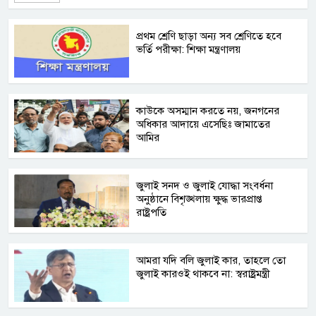
প্রথম শ্রেণি ছাড়া অন্য সব শ্রেণিতে হবে
ভর্তি পরীক্ষা: শিক্ষা মন্ত্রণালয়
কাউকে অসম্মান করতে নয়, জনগনের
অধিকার আদায়ে এসেছিঃ জামাতের
আমির
জুলাই সনদ ও জুলাই যোদ্ধা সংবর্ধনা
অনুষ্ঠানে বিশৃঙ্খলায় ক্ষুদ্ধ ভারপ্রাপ্ত
রাষ্ট্রপতি
আমরা যদি বলি জুলাই কার, তাহলে তো
জুলাই কারওই থাকবে না: স্বরাষ্ট্রমন্ত্রী