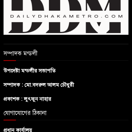
বাংলাদেশে বিনিয়োগ ও দক্ষ শ্রমিক
নিতে আগ্রহী সৌদি আরব
ব্রাজিলের ফুটবলারকে গুলি করে
হত্যা
সম্পাদক মন্ডলী
গ্যাসের দাম বাড়লো ৭০ টাকা, সন্ধ্যা
থেকে কার্যকর
উপদেষ্টা মন্ডলীর সভাপতি
রাজধানীর উত্তরখানে
সম্পাদক : মো.বদরুল আলম চৌধুরী
পরিচ্ছন্নতাকর্মী-এলাকাবাসীর মধ্যে
সংঘর্ষ, প্রশাসক ও স্থানীয় এমপির’র
প্রকাশক : লুৎফুন নাহার
ওপর হামলার অভিযোগ
যোগাযোগের ঠিকানা
ভারতের রাজনীতিতে আবারো
উত্তাপ, এবারের ইস্যু ই-২০ পেট্রোল
প্রধান কার্যালয়