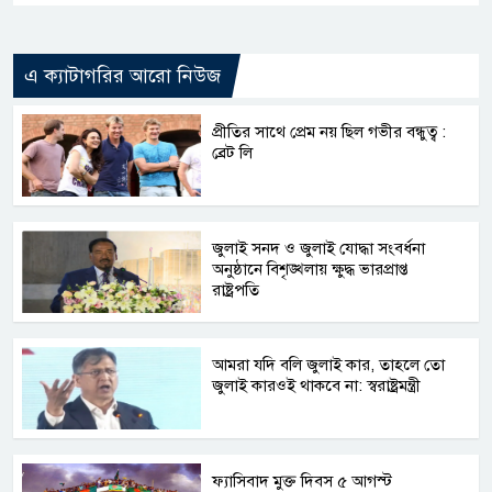
এ ক্যাটাগরির আরো নিউজ
প্রীতির সাথে প্রেম নয় ছিল গভীর বন্ধুত্ব :
ব্রেট লি
জুলাই সনদ ও জুলাই যোদ্ধা সংবর্ধনা
অনুষ্ঠানে বিশৃঙ্খলায় ক্ষুদ্ধ ভারপ্রাপ্ত
রাষ্ট্রপতি
আমরা যদি বলি জুলাই কার, তাহলে তো
জুলাই কারওই থাকবে না: স্বরাষ্ট্রমন্ত্রী
ফ্যাসিবাদ মুক্ত দিবস ৫ আগস্ট