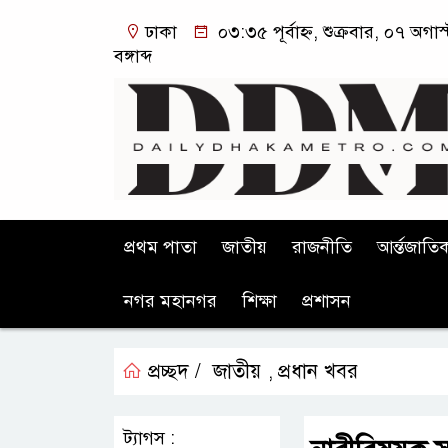
ঢাকা
০৩:৩৫ পূর্বাহ্ন, শুক্রবার, ০৭ অগ
বঙ্গাব্দ
প্রথম পাতা
জাতীয়
রাজনীতি
আর্ন্তজাতি
নগর মহানগর
শিক্ষা
প্রশাসন
প্রচ্ছদ /
জাতীয়
প্রধান খবর
,
ট্যাগস :