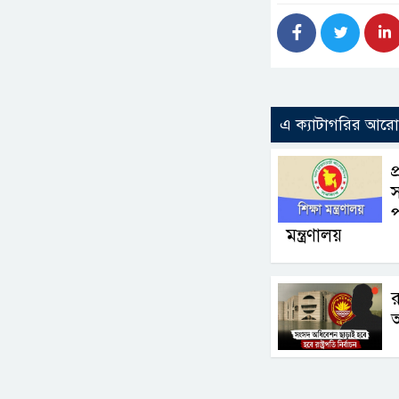
এ ক্যাটাগরির আর
প
স
প
মন্ত্রণালয়
র
আ