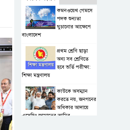
কমনওয়েথ গেমসে
পদক শুন্যতা
ঘুচানোর আক্ষেপে
বাংলাদেশ
প্রথম শ্রেণি ছাড়া
অন্য সব শ্রেণিতে
হবে ভর্তি পরীক্ষা:
শিক্ষা মন্ত্রণালয়
কাউকে অসম্মান
করতে নয়, জনগনের
অধিকার আদায়ে
এসেছিঃ জামাতের আমির