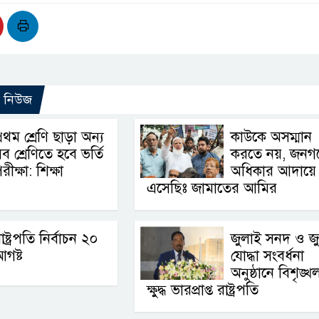
ো নিউজ
্রথম শ্রেণি ছাড়া অন্য
কাউকে অসম্মান
ব শ্রেণিতে হবে ভর্তি
করতে নয়, জনগ
রীক্ষা: শিক্ষা
অধিকার আদায়ে
এসেছিঃ জামাতের আমির
াষ্ট্রপতি নির্বাচন ২০
জুলাই সনদ ও জ
গষ্ট
যোদ্ধা সংবর্ধনা
অনুষ্ঠানে বিশৃঙ্খ
ক্ষুদ্ধ ভারপ্রাপ্ত রাষ্ট্রপতি