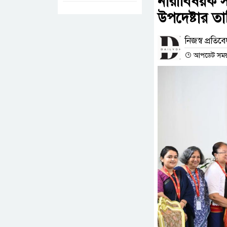
নারীবিষয়ক সং
উপদেষ্টার ত
নিজস্ব প্রতিব
আপডেট সময় :