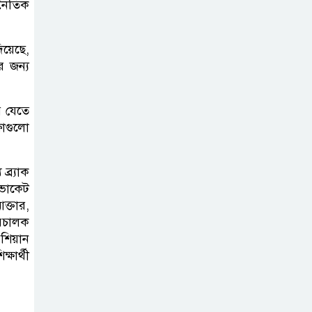
জনৈতিক
ফ্যাসিবাদ মুক্ত
য়েছে,
দিবস ৫ আগস্ট
র জন্য
শেখ হাসিনার বক্তব্য
ে যেতে
প্রচার করলেই
ষাগুলো
ব্যবস্থা নিবে সরকার
: প্রধানমন্ত্রীর উপদেষ্টা
ব্র্যাক
ডভোকেট
বাংলাদেশে
ক্তার,
বিনিয়োগ ও দক্ষ
পরিচালক
শ্রমিক নিতে আগ্রহী
শিয়ান
সৌদি আরব
ষার্থী