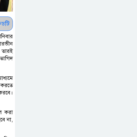
রাষ্ট্রপতি নির্বাচন ২০
আগষ্ট
ডটি
প্রীতির সাথে প্রেম
শনিবার
নয় ছিল গভীর বন্ধুত্ব
পারভীন
: ব্রেট লি
। তারই
 তাগিদ
জুলাই সনদ ও
জুলাই যোদ্ধা
াধ্যমে
সংবর্ধনা অনুষ্ঠানে
ি করতে
বিশৃঙ্খলায় ক্ষুদ্ধ ভারপ্রাপ্ত রাষ্ট্রপতি
 করবে।
আমরা যদি বলি
লি করা
জুলাই কার, তাহলে
বে না,
তো জুলাই কারওই
থাকবে না: স্বরাষ্ট্রমন্ত্রী