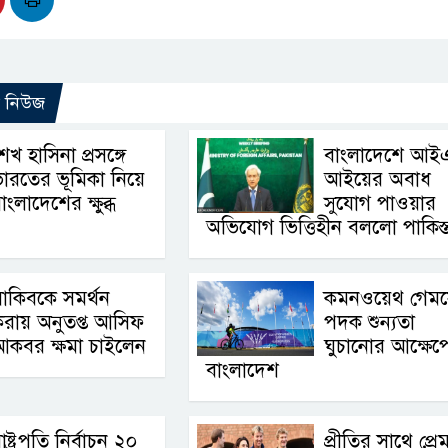
ো নিউজ
েখ হাসিনা প্রসঙ্গে
বাংলাদেশে আই
ারতের ভূমিকা নিয়ে
আইয়ের অবাধ
াংলাদেশের ক্ষুব্ধ
সুযোগ পাওয়ার
অভিযোগ ভিত্তিহীন বললো পাকিস্
াকিবকে সমর্থন
কমনওয়েথ গেম
রায় অনুতপ্ত আসিফ
পদক শুন্যতা
আকবর ক্ষমা চাইলেন
ঘুচানোর আক্ষেপ
বাংলাদেশ
াষ্ট্রপতি নির্বাচন ২০
প্রীতির সাথে প্র