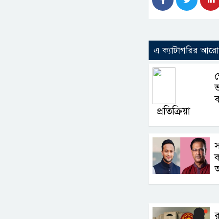
এ ক্যাটাগরির আর
শ
ভ
ব
প্রতিক্রিয়া
স
ক
র