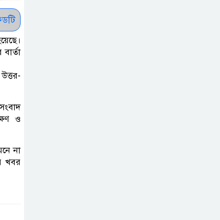
সাকিবকে সমর্থন
করায় অনুতপ্ত
ডটি
আসিফ আকবর ক্ষমা
হয়েছে।
চাইলেন
বার্তা
কমনওয়েথ গেমসে
উত্তর-
পদক শুন্যতা
ঘুচানোর আক্ষেপে
 সংবাদ
বাংলাদেশ
ক্ষণ ও
প্রথম শ্রেণি ছাড়া
েনে না
অন্য সব শ্রেণিতে
ের খবর
হবে ভর্তি পরীক্ষা:
শিক্ষা মন্ত্রণালয়
কাউকে অসম্মান