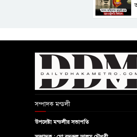
আ
সম্পাদক মন্ডলী
উপদেষ্টা মন্ডলীর সভাপতি
সম্পাদক : মো.বদরুল আলম চৌধুরী