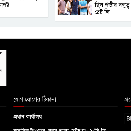
গষ্ট
ছিল গভীর বন্ধুত্ব 
ব্রেট লি
যোগাযোগের ঠিকানা
প্
প্রধান কার্যালয়
B
কসমিক টাওয়ার, নবম তালা, সুইচ নং- ৯/সি-ডি,