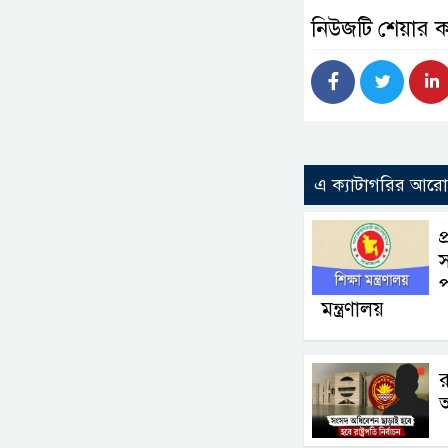
নিউজটি শেয়ার 
এ ক্যাটাগরির আর
প
স
প
মন্ত্রণালয়
র
আ