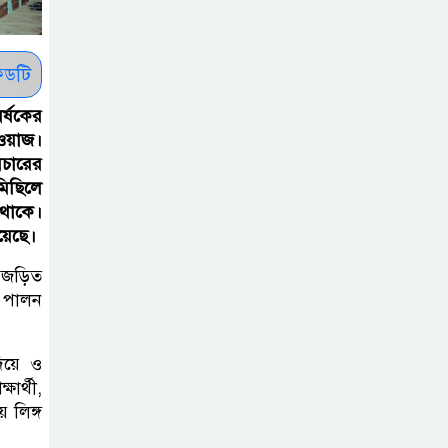
রাষ্ট্রপতি নির্বাচন ২০
আগষ্ট
ডটি
প্রীতির সাথে প্রেম
র্ষকের
নয় ছিল গভীর বন্ধুত্ব
আওয়াজ।
: ব্রেট লি
িচারের
মিছিলে
 থাকে।
জুলাই সনদ ও
য়েছে।
জুলাই যোদ্ধা
সংবর্ধনা অনুষ্ঠানে
য় জড়িত
বিশৃঙ্খলায় ক্ষুদ্ধ ভারপ্রাপ্ত রাষ্ট্রপতি
ি পালন
আমরা যদি বলি
িয়ে ও
জুলাই কার, তাহলে
ার্থী,
তো জুলাই কারওই
 লিঙ্গ
থাকবে না: স্বরাষ্ট্রমন্ত্রী