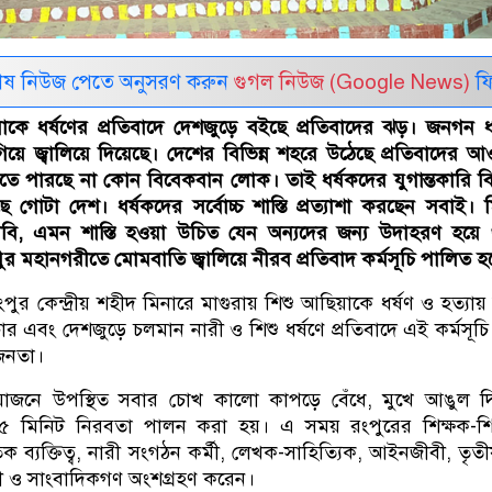
েষ নিউজ পেতে অনুসরণ করুন
গুগল নিউজ (Google News)
ফি
াকে ধর্ষণের প্রতিবাদে দেশজুড়ে বইছে প্রতিবাদের ঝড়। জনগন ধ
য়ে জ্বালিয়ে দিয়েছে। দেশের বিভিন্ন শহরে উঠেছে প্রতিবাদের 
িতে পারছে না কোন বিবেকবান লোক। তাই ধর্ষকদের যুগান্তকারি ব
 গোটা দেশ। ধর্ষকদের সর্বোচ্চ শাস্তি প্রত্যাশা করছেন সবাই। 
দাবি, এমন শাস্তি হওয়া উচিত যেন অন্যদের জন্য উদাহরণ হয়ে
রংপুর মহানগরীতে মোমবাতি জ্বালিয়ে নীরব প্রতিবাদ কর্মসূচি পালিত হ
রংপুর কেন্দ্রীয় শহীদ মিনারে মাগুরায় শিশু আছিয়াকে ধর্ষণ ও হত্যা
ার এবং দেশজুড়ে চলমান নারী ও শিশু ধর্ষণে প্রতিবাদে এই কর্মসূচ
জনতা।
য়োজনে উপস্থিত সবার চোখ কালো কাপড়ে বেঁধে, মুখে আঙুল দ
 ৫ মিনিট নিরবতা পালন করা হয়। এ সময় রংপুরের শিক্ষক-শিক্ষ
ক ব্যক্তিত্ব, নারী সংগঠন কর্মী, লেখক-সাহিত্যিক, আইনজীবী, তৃতীয়
সেবী ও সাংবাদিকগণ অংশগ্রহণ করেন।