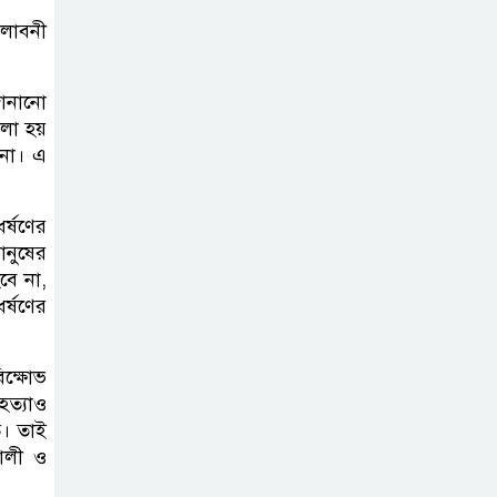
লাবনী
ফ্যাসিবাদ মুক্ত
দিবস ৫ আগস্ট
জানানো
লা হয়
 না। এ
শেখ হাসিনার বক্তব্য
প্রচার করলেই
ব্যবস্থা নিবে সরকার
র্ষণের
ানুষের
: প্রধানমন্ত্রীর উপদেষ্টা
বে না,
র্ষণের
বাংলাদেশে
বিনিয়োগ ও দক্ষ
শ্রমিক নিতে আগ্রহী
িক্ষোভ
হত্যাও
সৌদি আরব
ে। তাই
শালী ও