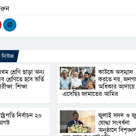
করুন
ো নিউজ
্রথম শ্রেণি ছাড়া অন্য
কাউকে অসম্মান
ব শ্রেণিতে হবে ভর্তি
করতে নয়, জনগ
রীক্ষা: শিক্ষা
অধিকার আদায়ে
এসেছিঃ জামাতের আমির
াষ্ট্রপতি নির্বাচন ২০
জুলাই সনদ ও জ
গষ্ট
যোদ্ধা সংবর্ধনা
অনুষ্ঠানে বিশৃঙ্খ