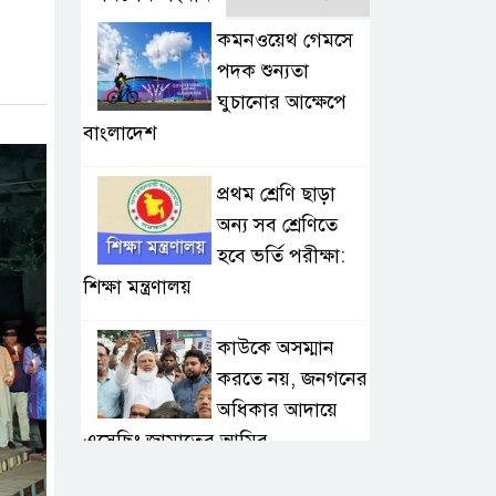
কমনওয়েথ গেমসে
পদক শুন্যতা
ঘুচানোর আক্ষেপে
বাংলাদেশ
প্রথম শ্রেণি ছাড়া
অন্য সব শ্রেণিতে
হবে ভর্তি পরীক্ষা:
শিক্ষা মন্ত্রণালয়
কাউকে অসম্মান
করতে নয়, জনগনের
অধিকার আদায়ে
এসেছিঃ জামাতের আমির