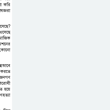
শা করি
ষজ্ঞরা
এসেছে?
 এসেছে
ামাজিক
মিশনের
 কোনো
্নভাবে
 করতে
র জনগণ
বিরোধী
িত হয়ে
ণহত্যা