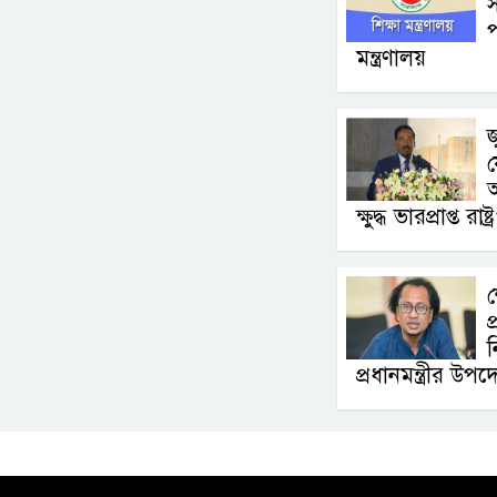
স
প
মন্ত্রণালয়
জ
য
অ
ক্ষুদ্ধ ভারপ্রাপ্ত রাষ্
শ
প
ন
প্রধানমন্ত্রীর উপদেষ