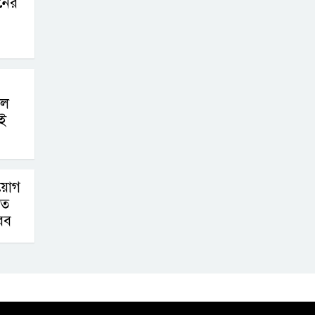
নের
লে
ই
িয়োগ
তে
রব