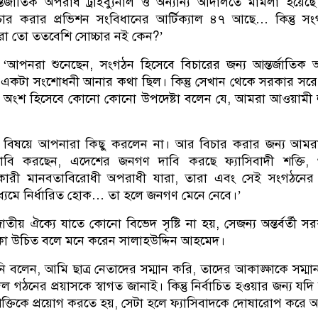
ন্তর্জাতিক অপরাধ ট্রাইব্যুনাল ও অন্যান্য আদালতে মামলা হয়েছে। 
ার করার প্রভিশন সংবিধানের আর্টিক্যাল ৪৭ আছে… কিন্তু স
া তো ততবেশি সোচ্চার নই কেন?’
আপনরা শুনেছেন, সংগঠন হিসেবে বিচারের জন্য আন্তর্জাতিক 
নে একটা সংশোধনী আনার কথা ছিল। কিন্তু সেখান থেকে সরকার সর
 অংশ হিসেবে কোনো কোনো উপদেষ্টা বলেন যে, আমরা আওয়ামী 
র বিষয়ে আপনারা কিছু করলেন না। আর বিচার করার জন্য আমরা
বি করছেন, এদেশের জনগণ দাবি করছে ফ্যাসিবাদী শক্তি, গণত
যাকারী মানবতাবিরোধী অপরাধী যারা, তারা এবং সেই সংগঠনের
্যমে নির্ধারিত হোক… তা হলে জনগণ মেনে নেবে।’
াতীয় ঐক্যে যাতে কোনো বিভেদ সৃষ্টি না হয়, সেজন্য অন্তর্বর্তী স
া থাকা উচিত বলে মনে করেন সালাহউদ্দিন আহমেদ।
নি বলেন, আমি ছাত্র নেতাদের সম্মান করি, তাদের আকাঙ্ক্ষাকে সম্মা
গঠনের প্রয়াসকে স্বাগত জানাই। কিন্তু নির্বাচিত হওয়ার জন্য যদি ব
্তিকে প্রয়োগ করতে হয়, সেটা হলে ফ্যাসিবাদকে দোষারোপ করে