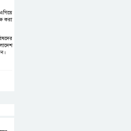
এগিয়ে
্ষ করা
িষদের
লাদেশ
েন।