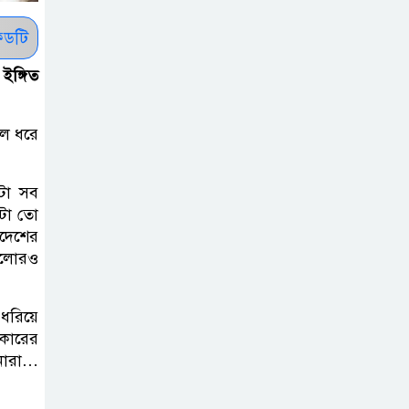
কাউকে অসম্মান
করতে নয়, জনগনের
ডটি
অধিকার আদায়ে
ইঙ্গিত
এসেছিঃ জামাতের আমির
রাষ্ট্রপতি নির্বাচন ২০
লে ধরে
আগষ্ট
েটা সব
 এটা তো
প্রীতির সাথে প্রেম
এদেশের
নয় ছিল গভীর বন্ধুত্ব
গুলোরও
: ব্রেট লি
ুধরিয়ে
জুলাই সনদ ও
রকারের
জুলাই যোদ্ধা
পনারা…
সংবর্ধনা অনুষ্ঠানে
বিশৃঙ্খলায় ক্ষুদ্ধ ভারপ্রাপ্ত রাষ্ট্রপতি