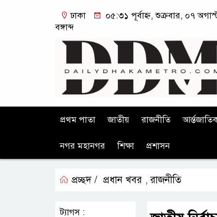
ঢাকা
০৫:৩১ পূর্বাহ্ন, শুক্রবার, ০৭ অগ
বঙ্গাব্দ
প্রথম পাতা
জাতীয়
রাজনীতি
আর্ন্তজাতি
নগর মহানগর
শিক্ষা
প্রশাসন
প্রচ্ছদ /
প্রধান খবর
রাজনীতি
,
ট্যাগস :