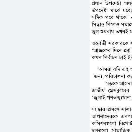
প্রধান উপদেষ্টা অধ
উপদেষ্টা মাঝে মধ
সঠিক পথে থাকে। 
সিদ্ধান্ত নিলেও স
ভুল শুধরায় তখনই
অন্তর্বর্তী সরকারক
‘আজকের দিনে প্রশ্ন
কখন নির্বাচন চাই ইত্
‘আমরা যদি এই অ
জন্য, পরিচালনা 
সড়কে আন্দো
জাতীয় প্রেসক্লাবে
‘জুলাই গণঅভ্যুত্থা
সংস্কার প্রসঙ্গে স
আপনাদেরকে জনগণে
কমিশনগুলো রিপোর
দলগুলো, সামাজিক 