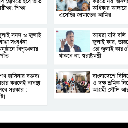
ব শ্রেণিতে হবে ভর্তি
করতে নয়, জনগ
রীক্ষা: শিক্ষা
অধিকার আদায়ে
এসেছিঃ জামাতের আমির
ুলাই সনদ ও জুলাই
আমরা যদি বলি
োদ্ধা সংবর্ধনা
জুলাই কার, তাহ
নুষ্ঠানে বিশৃঙ্খলায়
তো জুলাই কারও
ট্রপতি
থাকবে না: স্বরাষ্ট্রমন্ত্রী
েখ হাসিনার বক্তব্য
বাংলাদেশে বিন
্রচার করলেই ব্যবস্থা
ও দক্ষ শ্রমিক নি
িবে সরকার :
আগ্রহী সৌদি আ
্টা