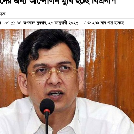
চনের জন্য আন্দোলন মুখি হচ্ছে বিএনপি
েদক
 ০৭:৫১:৪৪ অপরাহ্ন, বুধবার, ২৯ জানুয়ারী ২০২৫
/
২৭৯ বার পড়া হয়েছে