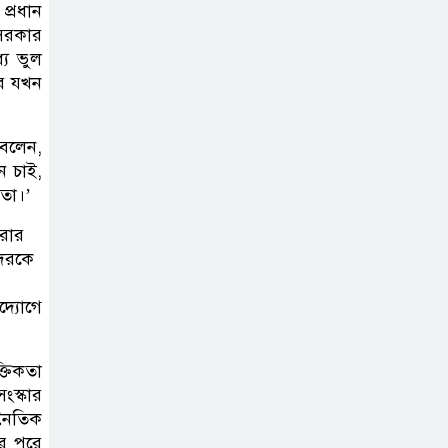
প্রধান
 সরকার
আমরা যদি বলি
ে ভুল
জুলাই কার, তাহলে
ার যখন
তো জুলাই কারওই
থাকবে না: স্বরাষ্ট্রমন্ত্রী
 বলেন,
ন চাই,
ফ্যাসিবাদ মুক্ত
নতা।’
দিবস ৫ আগস্ট
রার
দেরকে
শেখ হাসিনার বক্তব্য
দ্যোগে
প্রচার করলেই
ব্যবস্থা নিবে সরকার
: প্রধানমন্ত্রীর উপদেষ্টা
্তিকতা
স্কার
জনৈতিক
ের পরে