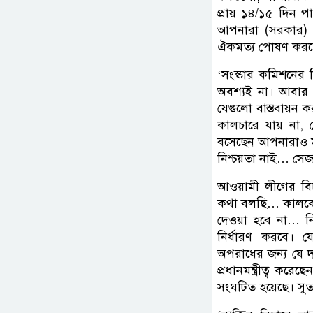
প্রায় ১৪/১৫ দিন 
আপনারা (সরকার) য
ঐকমত্য পোষণ করতে 
‘সংস্কার কমিশনের 
অবশ্যই না। আবার 
যেগুলো বাস্তবায়ন 
কালচারে যায় না, 
বসেছেন আপনারাও ম
নিশ্চয়তা নাই… সে
আওয়ামী লীগের বিচা
কথা বলছি… কালকেও
দেওয়া হবে না… নি
নির্ধারণ করবে। য
অপরাধের জন্য যে দ
প্রধানমন্ত্রীত্ব কর
সংঘটিত হয়েছে। সুতর