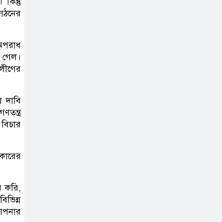
কিন্তু
ংগঠনের
অপরাধ
ে গেল।
লীগের
 দাবি
ন্ত্র
 বিচার
রকারের
ন করি,
িভিন্ন
 আপনার