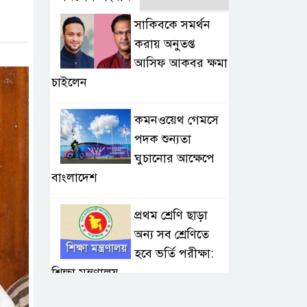
সাকিবকে সমর্থন
করায় অনুতপ্ত
আসিফ আকবর ক্ষমা
চাইলেন
কমনওয়েথ গেমসে
পদক শুন্যতা
ঘুচানোর আক্ষেপে
বাংলাদেশ
প্রথম শ্রেণি ছাড়া
অন্য সব শ্রেণিতে
হবে ভর্তি পরীক্ষা:
শিক্ষা মন্ত্রণালয়