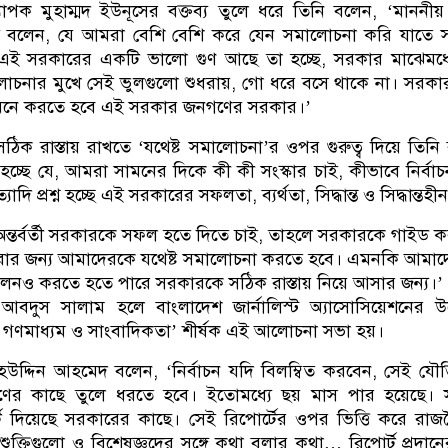
্যাপক মুহাম্মদ ইউনূসের বক্তব্য তুলে ধরে তিনি বলেন, ‘মাননীয় 
্যে বলেন, যে আমরা বেশি বেশি করে যেন সমালোচনা করি যাতে
এই সরকারের একটি ভালো গুণ আছে তা হচ্ছে, সরকার মাঝেমধ্য
মালোচনার মুখে সেই ভুলগুলো শুধরায়, গো ধরে বসে থাকে না। সরক
 মনে করতে হবে এই সরকার জনগণের সরকার।’
ে সঠিক রাস্তায় রাখতে ‘যথেষ্ট সমালোচনা’র ওপর গুরুত্ব দিয়ে তিনি
 হচ্ছে যে, আমরা সামনের দিকে কী কী সংস্কার চাই, কীভাবে নির্বাচ
যাদি প্রশ্ন হচ্ছে এই সরকারের সফলতা, ব্যর্থতা, সিদ্ধান্ত ও সিদ্ধান্তহী
ন্তর্বর্তী সরকারকে সফল হতে দিতে চাই, তাহলে সরকারকে গাইড ক
করার জন্য আমাদেরকে যথেষ্ট সমালোচনা করতে হবে। এমনকি আমা
লনও করতে হতে পারে সরকারকে সঠিক রাস্তায় নিয়ে আসার জন্য।’
র আবদুস সালাম হলে বাংলাদেশ জার্নালিস্ট অ্যাসোসিয়েশনের উ
ন: গণমাধ্যম ও সাংবাদিকতা’ শীর্ষক এই আলোচনা সভা হয়।
ালাহউদ্দিন আহমেদ বলেন, ‘নির্বাচন যদি বিলম্বিত করবেন, সেই যৌক
র কাছে তুলে ধরতে হবে। ইতোমধ্যে ছয় মাস পার হয়েছে। সং
্ট দিয়েছে সরকারের কাছে। সেই রিপোর্টের ওপর ভিত্তি করে রা
শুক্তিগুলো ও বিশেষজ্ঞদের সঙ্গে কথা বলার কথা… রিপোর্ট প্রদান