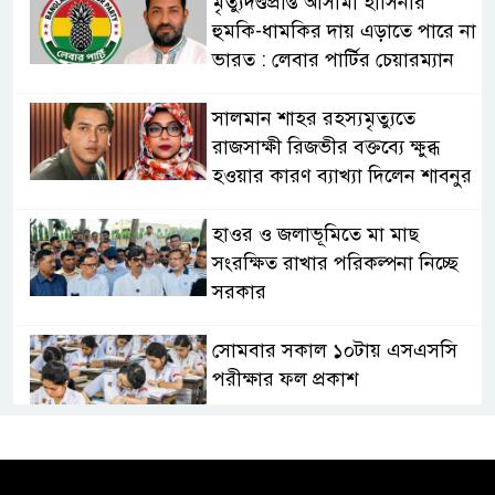
মৃত্যুদণ্ডপ্রাপ্ত আসামী হাসিনার
হুমকি-ধামকির দায় এড়াতে পারে না
ভারত : লেবার পার্টির চেয়ারম্যান
সালমান শাহর রহস্যমৃত্যুতে
রাজসাক্ষী রিজভীর বক্তব্যে ক্ষুব্ধ
হওয়ার কারণ ব্যাখ্যা দিলেন শাবনুর
হাওর ও জলাভূমিতে মা মাছ
সংরক্ষিত রাখার পরিকল্পনা নিচ্ছে
সরকার
সোমবার সকাল ১০টায় এসএসসি
পরীক্ষার ফল প্রকাশ
চিকিৎসকদের পেশাগত দায়িত্বে
রাজনীতি যেন বাধা না হয় :