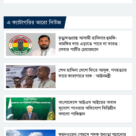
এ ক্যাটাগরির আরো নিউজ
মৃত্যুদণ্ডপ্রাপ্ত আসামী হাসিনার হুমকি-
ধামকির দায় এড়াতে পারে না ভারত :
লেবার পার্টির চেয়ারম্যান
শেখ হাসিনা দেশে ফিরে আসুক, গণহত্যার
দায়ে কারাগারে যাক : আইনমন্ত্রী
বাংলাদেশে আইএস আইয়ের অবাধ
সুযোগ পাওয়ার অভিযোগ ভিত্তিহীন
বললো পাকিস্তান
কমনওয়েথ গেমসে পদক শুন্যতা ঘুচানোর