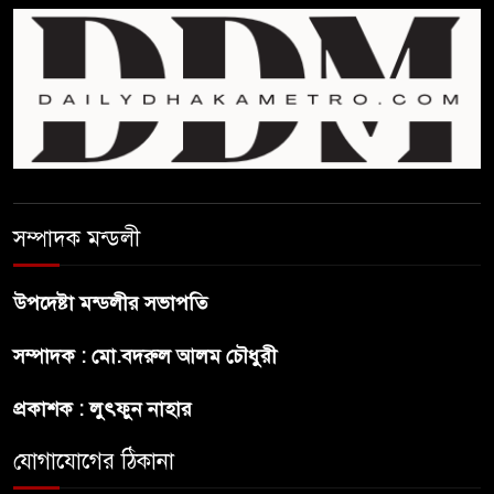
প্রধানমন্ত্রী
ফিফা সভাপতির বিরুদ্ধে এবার
‘নারী সংক্রান্ত অভিযোগ
ছেলেকে নিয়ে রোনালদোর যে বড়
স্বপ্ন
সম্পাদক মন্ডলী
অস্ট্রেলিয়ার অখ্যাত একাদশের
কাছেই ধরাশায়ী বাংলাদেশ
উপদেষ্টা মন্ডলীর সভাপতি
সম্পাদক : মো.বদরুল আলম চৌধুরী
ট্রাম্পের ৪০ কোটি ডলারের ‘বলরুম
প্রকল্প’ আটকে দিলেন মার্কিন
প্রকাশক : লুৎফুন নাহার
আদালত
যোগাযোগের ঠিকানা
শেখ হাসিনার বক্তব্যে ভারতের