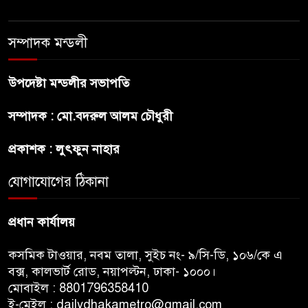
স্বপ্ন
সম্পাদক মন্ডলী
অস্ট্রেলিয়ার অখ্যাত একাদশের
কাছেই ধরাশায়ী বাংলাদেশ
উপদেষ্টা মন্ডলীর সভাপতি
সম্পাদক : মো.বদরুল আলম চৌধুরী
ট্রাম্পের ৪০ কোটি ডলারের ‘বলরুম
প্রকল্প’ আটকে দিলেন মার্কিন
প্রকাশক : লুৎফুন নাহার
আদালত
যোগাযোগের ঠিকানা
শেখ হাসিনার বক্তব্যে ভারতের
সমর্থন নেই : রণধীর জয়সওয়াল
প্রধান কার্যালয়
কসমিক টাওয়ার, নবম তালা, সুইচ নং- ৯/সি-ডি, ১০৬/কে এ
বক্স, কালভার্ট রোড, নয়াপল্টন, ঢাকা- ১০০০।
মোবাইল : 8801796358410
ই-মেইল : dailydhakametro@gmail.com