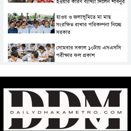
হওয়ার কারণ ব্যাখ্যা দিলেন শাবনুর
হাওর ও জলাভূমিতে মা মাছ
সংরক্ষিত রাখার পরিকল্পনা নিচ্ছে
সরকার
সোমবার সকাল ১০টায় এসএসসি
পরীক্ষার ফল প্রকাশ
চিকিৎসকদের পেশাগত দায়িত্বে
রাজনীতি যেন বাধা না হয় :
প্রধানমন্ত্রী
ফিফা সভাপতির বিরুদ্ধে এবার
‘নারী সংক্রান্ত অভিযোগ
ছেলেকে নিয়ে রোনালদোর যে বড়