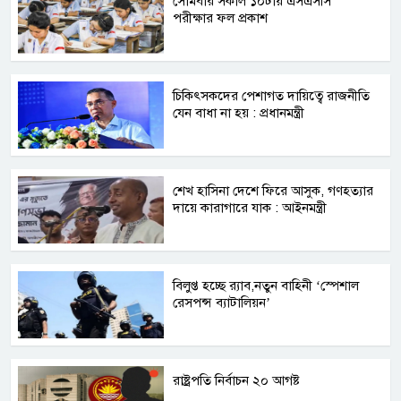
সোমবার সকাল ১০টায় এসএসসি
পরীক্ষার ফল প্রকাশ
চিকিৎসকদের পেশাগত দায়িত্বে রাজনীতি
যেন বাধা না হয় : প্রধানমন্ত্রী
শেখ হাসিনা দেশে ফিরে আসুক, গণহত্যার
দায়ে কারাগারে যাক : আইনমন্ত্রী
বিলুপ্ত হচ্ছে র‍্যাব,নতুন বাহিনী ‘স্পেশাল
রেসপন্স ব্যাটালিয়ন’
রাষ্ট্রপতি নির্বাচন ২০ আগষ্ট