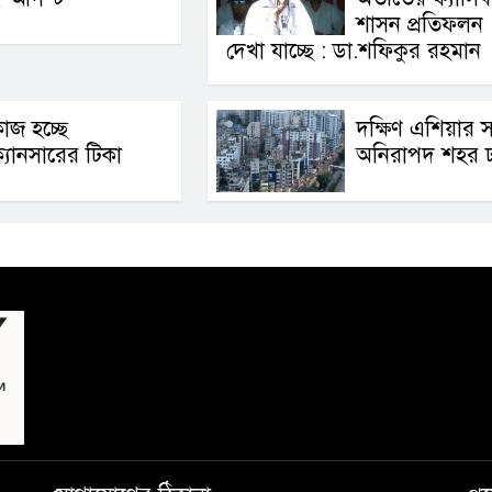
শাসন প্রতিফলন
দেখা যাচ্ছে : ডা.শফিকুর রহমান
াজ হচ্ছে
দক্ষিণ এশিয়ার 
্যানসারের টিকা
অনিরাপদ শহর ঢ