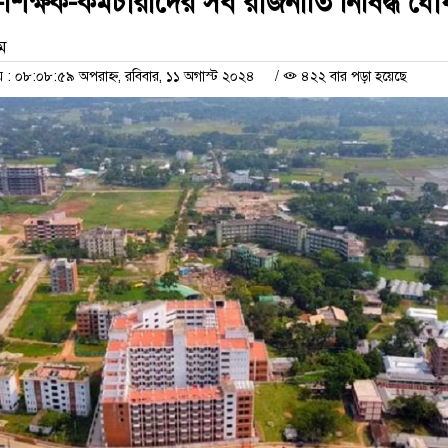
্র-শিক্ষক-কর্মচারীদের সব রাজনীতি নিষিদ্ধ ঘো
াম
 ০৮:০৮:৫৯ অপরাহ্ন, রবিবার, ১১ অগাস্ট ২০২৪
/
৪২২ বার পড়া হয়েছে