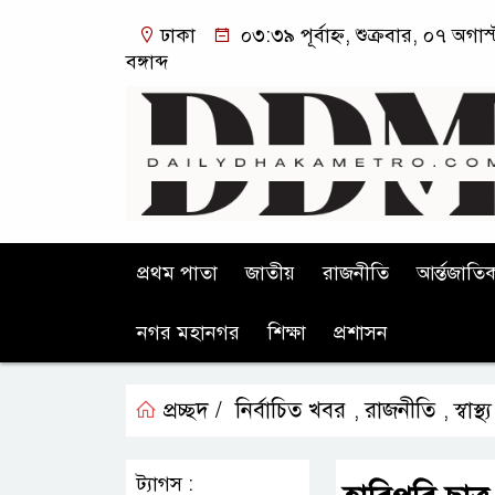
ঢাকা
০৩:৩৯ পূর্বাহ্ন, শুক্রবার, ০৭ অগ
বঙ্গাব্দ
প্রথম পাতা
জাতীয়
রাজনীতি
আর্ন্তজাতি
নগর মহানগর
শিক্ষা
প্রশাসন
প্রচ্ছদ /
নির্বাচিত খবর
রাজনীতি
স্বাস্থ্য
,
,
ট্যাগস :