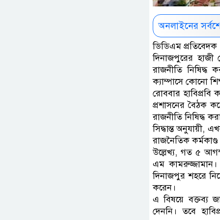
অনলাইনের সর্বশ
ডিডিএম প্রতিবেদক 
দিনাজপুরের হাজী মো
রাজনীতি নিষিদ্ধ ক
ক্যাম্পাসে কোনো শিক্
রোববার হাবিপ্রবি ক
প্রশাসনের বৈঠক করে
রাজনীতি নিষিদ্ধ ক
সিদ্ধান্ত অনুযায়ী, এ
রাজনৈতিক কর্মকাণ্ড
উল্লেখ্য, গত ৫ আগস
এম কামরুজ্জামান। 
দিনাজপুর শহরে নিয়
করেন।
এ বিষয়ে বক্তব্য
দেননি। তবে হাবিপ্