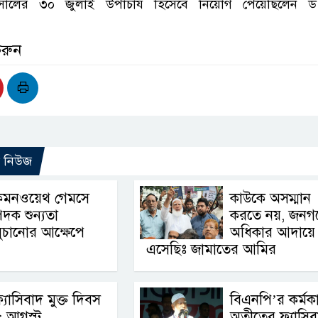
ালের ৩০ জুলাই উপাচার্য হিসেবে নিয়োগ পেয়েছিলেন 
করুন
ো নিউজ
কমনওয়েথ গেমসে
কাউকে অসম্মান
দক শুন্যতা
করতে নয়, জনগ
ুচানোর আক্ষেপে
অধিকার আদায়ে
এসেছিঃ জামাতের আমির
্যাসিবাদ মুক্ত দিবস
বিএনপি’র কর্মকা
৫ আগস্ট
অতীতের ফ্যাসিব