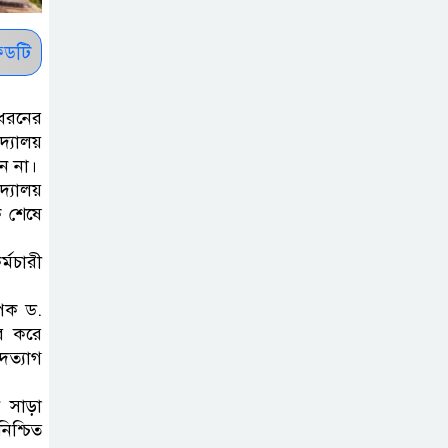
রাষ্ট্রপতি নির্বাচন ২০
আগষ্ট
ডটি
প্রীতির সাথে প্রেম
 ধরনের
নয় ছিল গভীর বন্ধুত্ব
দ্যালয়
: ব্রেট লি
েন না।
দ্যালয়
ক শেষে
জুলাই সনদ ও
জুলাই যোদ্ধা
র্মচারী
সংবর্ধনা অনুষ্ঠানে
বিশৃঙ্খলায় ক্ষুদ্ধ ভারপ্রাপ্ত রাষ্ট্রপতি
াপক ড.
ার করে
আমরা যদি বলি
দত্যাগ
জুলাই কার, তাহলে
 সাড়া
তো জুলাই কারওই
িশ্চিত
থাকবে না: স্বরাষ্ট্রমন্ত্রী