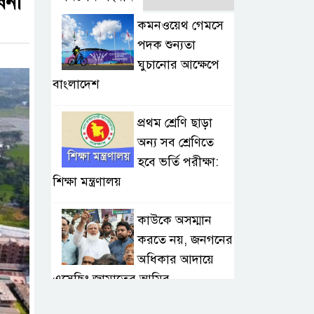
ষনা
কমনওয়েথ গেমসে
পদক শুন্যতা
ঘুচানোর আক্ষেপে
বাংলাদেশ
প্রথম শ্রেণি ছাড়া
অন্য সব শ্রেণিতে
হবে ভর্তি পরীক্ষা:
শিক্ষা মন্ত্রণালয়
কাউকে অসম্মান
করতে নয়, জনগনের
অধিকার আদায়ে
এসেছিঃ জামাতের আমির