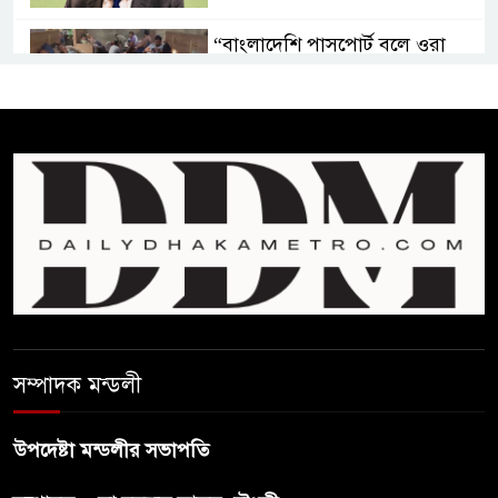
“বাংলাদেশি পাসপোর্ট বলে ওরা
আমাদের হোটলে নেয়নি’
রাষ্ট্রপতি নির্বাচনে ১১ দলীয় ঐক্যের
প্রার্থী অলি আহমদ
বাঁশখালির ১০০ দুঃস্থ পরিবারের
হাতে ঘরের ছাবি তুলে দিলেন
প্রধানমন্ত্রী
সালমান শাহ হত্যা মামলায় গ্রেপ্তার
সম্পাদক মন্ডলী
খলনায়ক ডনকে কারাগারে প্রেরণ
উপদেষ্টা মন্ডলীর সভাপতি
মৃত্যুদণ্ডপ্রাপ্ত আসামী হাসিনার
হুমকি-ধামকির দায় এড়াতে পারে না