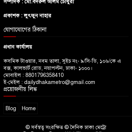
সম্পাদক : মো.বদরুল আলম চৌধুরী
ভারত : লেবার পার্টির চেয়ারম্যান
প্রকাশক : লুৎফুন নাহার
সালমান শাহর রহস্যমৃত্যুতে
রাজসাক্ষী রিজভীর বক্তব্যে ক্ষুব্ধ
যোগাযোগের ঠিকানা
হওয়ার কারণ ব্যাখ্যা দিলেন শাবনুর
প্রধান কার্যালয়
কসমিক টাওয়ার, নবম তালা, সুইচ নং- ৯/সি-ডি, ১০৬/কে এ
বক্স, কালভার্ট রোড, নয়াপল্টন, ঢাকা- ১০০০।
মোবাইল : 8801796358410
ই-মেইল : dailydhakametro@gmail.com
প্রয়োজনীয় লিঙ্ক
Blog
Home
© সর্বস্বত্ব সংরক্ষিত © দৈনিক ঢাকা মেট্রো