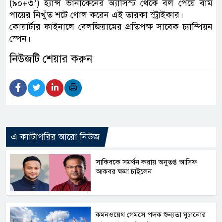
(৯০+৩’) হ্যান্স ভানাকেনের অ্যাসিস্ট থেকে বল পেয়ে বাম
পায়ের নিখুঁত শটে গোল করেন এই তারকা স্ট্রাইকার।
কোয়ার্টার ফাইনালে বেলজিয়ামের প্রতিপক্ষ সাবেক চ্যাম্পিয়ন
স্পেন।
নিউজটি শেয়ার করুন
এ ক্যাটাগরির আরো নিউজ
সাকিবকে সমর্থন করায় অনুতপ্ত আসিফ
আকবর ক্ষমা চাইলেন
কমনওয়েথ গেমসে পদক শুন্যতা ঘুচানোর