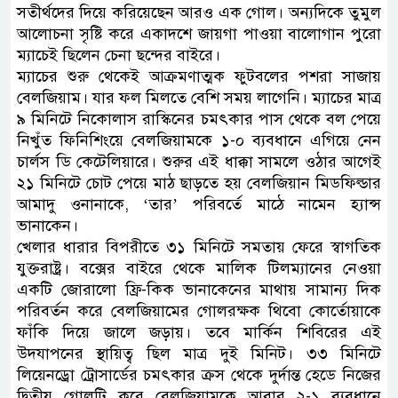
সতীর্থদের দিয়ে করিয়েছেন আরও এক গোল। অন্যদিকে তুমুল
আলোচনা সৃষ্টি করে একাদশে জায়গা পাওয়া বালোগান পুরো
ম্যাচেই ছিলেন চেনা ছন্দের বাইরে।
ম্যাচের শুরু থেকেই আক্রমণাত্মক ফুটবলের পশরা সাজায়
বেলজিয়াম। যার ফল মিলতে বেশি সময় লাগেনি। ম্যাচের মাত্র
৯ মিনিটে নিকোলাস রাস্কিনের চমৎকার পাস থেকে বল পেয়ে
নিখুঁত ফিনিশিংয়ে বেলজিয়ামকে ১-০ ব্যবধানে এগিয়ে নেন
চার্লস ডি কেটেলিয়ারে। শুরুর এই ধাক্কা সামলে ওঠার আগেই
২১ মিনিটে চোট পেয়ে মাঠ ছাড়তে হয় বেলজিয়ান মিডফিল্ডার
আমাদু ওনানাকে, ‘তার’ পরিবর্তে মাঠে নামেন হ্যান্স
ভানাকেন।
খেলার ধারার বিপরীতে ৩১ মিনিটে সমতায় ফেরে স্বাগতিক
যুক্তরাষ্ট্র। বক্সের বাইরে থেকে মালিক টিলম্যানের নেওয়া
একটি জোরালো ফ্রি-কিক ভানাকেনের মাথায় সামান্য দিক
পরিবর্তন করে বেলজিয়ামের গোলরক্ষক থিবো কোর্তোয়াকে
ফাঁকি দিয়ে জালে জড়ায়। তবে মার্কিন শিবিরের এই
উদযাপনের স্থায়িত্ব ছিল মাত্র দুই মিনিট। ৩৩ মিনিটে
লিয়েনড্রো ট্রোসার্ডের চমৎকার ক্রস থেকে দুর্দান্ত হেডে নিজের
দ্বিতীয় গোলটি করে বেলজিয়ামকে আবার ২-১ ব্যবধানে