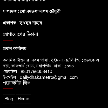
প্রীতির সাথে প্রেম নয় ছিল গভীর
সম্পাদক : মো.বদরুল আলম চৌধুরী
বন্ধুত্ব : ব্রেট লি
প্রকাশক : লুৎফুন নাহার
জুলাই সনদ ও জুলাই যোদ্ধা সংবর্ধনা
অনুষ্ঠানে বিশৃঙ্খলায় ক্ষুদ্ধ ভারপ্রাপ্ত
যোগাযোগের ঠিকানা
রাষ্ট্রপতি
প্রধান কার্যালয়
কসমিক টাওয়ার, নবম তালা, সুইচ নং- ৯/সি-ডি, ১০৬/কে এ
বক্স, কালভার্ট রোড, নয়াপল্টন, ঢাকা- ১০০০।
মোবাইল : 8801796358410
ই-মেইল : dailydhakametro@gmail.com
প্রয়োজনীয় লিঙ্ক
Blog
Home