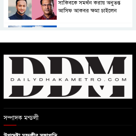
সাকিবকে সমর্থন করায় অনুতপ্ত
আসিফ আকবর ক্ষমা চাইলেন
কমনওয়েথ গেমসে পদক শুন্যতা
ঘুচানোর আক্ষেপে বাংলাদেশ
প্রথম শ্রেণি ছাড়া অন্য সব শ্রেণিতে
হবে ভর্তি পরীক্ষা: শিক্ষা মন্ত্রণালয়
কাউকে অসম্মান করতে নয়,
জনগনের অধিকার আদায়ে এসেছিঃ
জামাতের আমির
রাষ্ট্রপতি নির্বাচন ২০ আগষ্ট
সম্পাদক মন্ডলী
উপদেষ্টা মন্ডলীর সভাপতি