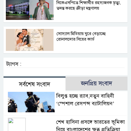
বিকেএসপিতে শিক্ষার্থীর রহস্যজনক মৃত্যু,
তদন্ত করছে ক্রীড়া মন্ত্রণালয়
সোস্যাল মিডিয়ায় ঘুরে বেড়াচ্ছে
রোনালদোর বিয়ের কার্ড
ট্যাগস :
জনপ্রিয় সংবাদ
সর্বশেষ সংবাদ
বিলুপ্ত হচ্ছে র‍্যাব,নতুন বাহিনী
‘স্পেশাল রেসপন্স ব্যাটালিয়ন’
শেখ হাসিনা প্রসঙ্গে ভারতের ভূমিকা
নিয়ে বাংলাদেশের ক্ষুব্ধ প্রতিক্রিয়া