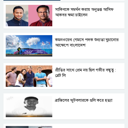
সাকিবকে সমর্থন করায় অনুতপ্ত আসিফ
আকবর ক্ষমা চাইলেন
কমনওয়েথ গেমসে পদক শুন্যতা ঘুচানোর
আক্ষেপে বাংলাদেশ
প্রীতির সাথে প্রেম নয় ছিল গভীর বন্ধুত্ব :
ব্রেট লি
ব্রাজিলের ফুটবলারকে গুলি করে হত্যা