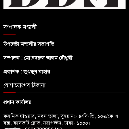
জনগনের অধিকার আদায়ে এসেছিঃ
জামাতের আমির
রাষ্ট্রপতি নির্বাচন ২০ আগষ্ট
সম্পাদক মন্ডলী
উপদেষ্টা মন্ডলীর সভাপতি
প্রীতির সাথে প্রেম নয় ছিল গভীর
সম্পাদক : মো.বদরুল আলম চৌধুরী
বন্ধুত্ব : ব্রেট লি
প্রকাশক : লুৎফুন নাহার
জুলাই সনদ ও জুলাই যোদ্ধা সংবর্ধনা
অনুষ্ঠানে বিশৃঙ্খলায় ক্ষুদ্ধ ভারপ্রাপ্ত
যোগাযোগের ঠিকানা
রাষ্ট্রপতি
প্রধান কার্যালয়
কসমিক টাওয়ার, নবম তালা, সুইচ নং- ৯/সি-ডি, ১০৬/কে এ
বক্স, কালভার্ট রোড, নয়াপল্টন, ঢাকা- ১০০০।