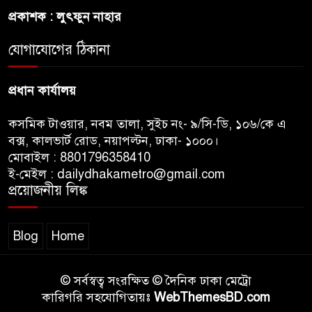
প্রকাশক : লুৎফুন নাহার
জুলাই সনদ ও জুলাই যোদ্ধা সংবর্ধনা
অনুষ্ঠানে বিশৃঙ্খলায় ক্ষুদ্ধ ভারপ্রাপ্ত
যোগাযোগের ঠিকানা
রাষ্ট্রপতি
প্রধান কার্যালয়
কসমিক টাওয়ার, নবম তালা, সুইচ নং- ৯/সি-ডি, ১০৬/কে এ
বক্স, কালভার্ট রোড, নয়াপল্টন, ঢাকা- ১০০০।
মোবাইল : 8801796358410
ই-মেইল : dailydhakametro@gmail.com
প্রয়োজনীয় লিঙ্ক
Blog
Home
© সর্বস্বত্ব সংরক্ষিত © দৈনিক ঢাকা মেট্রো
কারিগরি সহযোগিতায়ঃ
WebThemesBD.com