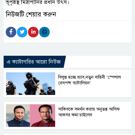
ভূপৃষ্ঠস্থ মিঠাপানির প্রধান উৎস।
নিউজটি শেয়ার করুন
এ ক্যাটাগরির আরো নিউজ
বিলুপ্ত হচ্ছে র‍্যাব,নতুন বাহিনী ‘স্পেশাল
রেসপন্স ব্যাটালিয়ন’
সাকিবকে সমর্থন করায় অনুতপ্ত আসিফ
আকবর ক্ষমা চাইলেন