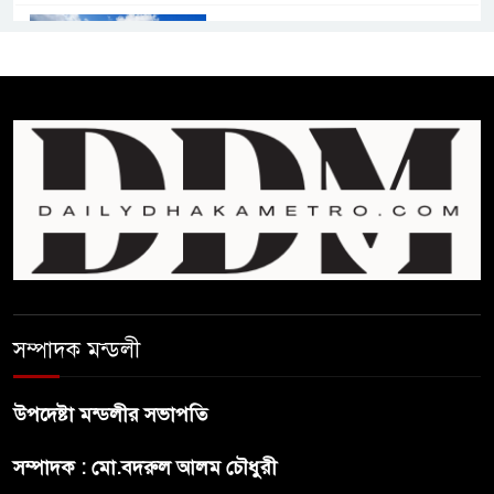
কমনওয়েথ গেমসে পদক শুন্যতা
ঘুচানোর আক্ষেপে বাংলাদেশ
প্রথম শ্রেণি ছাড়া অন্য সব শ্রেণিতে
হবে ভর্তি পরীক্ষা: শিক্ষা মন্ত্রণালয়
কাউকে অসম্মান করতে নয়,
জনগনের অধিকার আদায়ে এসেছিঃ
জামাতের আমির
রাষ্ট্রপতি নির্বাচন ২০ আগষ্ট
সম্পাদক মন্ডলী
উপদেষ্টা মন্ডলীর সভাপতি
প্রীতির সাথে প্রেম নয় ছিল গভীর
সম্পাদক : মো.বদরুল আলম চৌধুরী
বন্ধুত্ব : ব্রেট লি