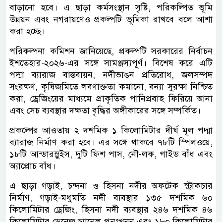
বাড়ানো হবে। এ ছাড়া কর্মসংস্থান সৃষ্টি, পরিকল্পিত ভূমি
উন্নয়ন এবং নগরায়ণেও প্রকল্পটি ভূমিকা রাখবে বলে আশা
করা হচ্ছে।
পরিকল্পনা কমিশন জানিয়েছে, প্রকল্পটি সরকারের নির্বাচন
ইশতেহার-২০২৬-এর সঙ্গে সামঞ্জস্যপূর্ণ। বিশেষ করে এটি
পদ্মা ব্যারাজ বাস্তবায়ন, নদীভাঙন প্রতিরোধ, জলসম্পদ
সংরক্ষণ, কৃষিজমিতে লবণাক্ততা কমানো, বন্যা সুরক্ষা নিশ্চিত
করা, ড্রেজিংয়ের মাধ্যমে প্রাকৃতিক পানিপ্রবাহ ফিরিয়ে আনা
এবং সেচ ব্যবস্থার দক্ষতা বৃদ্ধির অঙ্গীকারের সঙ্গে সম্পর্কিত।
প্রকল্পের আওতায় ২ দশমিক ১ কিলোমিটার দীর্ঘ মূল পদ্মা
ব্যারাজ নির্মাণ করা হবে। এর সঙ্গে থাকবে ৭৮টি স্পিলওয়ে,
১৮টি আন্ডারস্লুইস, দুটি ফিশ পাস, নৌ-লক, গাইড বাঁধ এবং
অ্যাপ্রোচ বাঁধ।
এ ছাড়া গড়াই, চন্দনা ও হিসনা নদীর অফটেক স্ট্রাকচার
নির্মাণ, গড়াই-মধুমতি নদী ব্যবস্থার ১৩৫ দশমিক ৬০
কিলোমিটার ড্রেজিং, হিসনা নদী ব্যবস্থার ২৪৬ দশমিক ৪৬
কিলোমিটার ড্রেনেজ চ্যানেল পুনঃখনন এবং ১৮০ কিলোমিটার