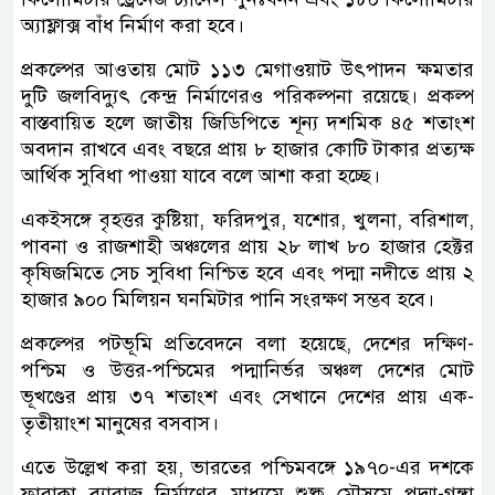
অ্যাফ্লাক্স বাঁধ নির্মাণ করা হবে।
প্রকল্পের আওতায় মোট ১১৩ মেগাওয়াট উৎপাদন ক্ষমতার
দুটি জলবিদ্যুৎ কেন্দ্র নির্মাণেরও পরিকল্পনা রয়েছে। প্রকল্প
বাস্তবায়িত হলে জাতীয় জিডিপিতে শূন্য দশমিক ৪৫ শতাংশ
অবদান রাখবে এবং বছরে প্রায় ৮ হাজার কোটি টাকার প্রত্যক্ষ
আর্থিক সুবিধা পাওয়া যাবে বলে আশা করা হচ্ছে।
একইসঙ্গে বৃহত্তর কুষ্টিয়া, ফরিদপুর, যশোর, খুলনা, বরিশাল,
পাবনা ও রাজশাহী অঞ্চলের প্রায় ২৮ লাখ ৮০ হাজার হেক্টর
কৃষিজমিতে সেচ সুবিধা নিশ্চিত হবে এবং পদ্মা নদীতে প্রায় ২
হাজার ৯০০ মিলিয়ন ঘনমিটার পানি সংরক্ষণ সম্ভব হবে।
প্রকল্পের পটভূমি প্রতিবেদনে বলা হয়েছে, দেশের দক্ষিণ-
পশ্চিম ও উত্তর-পশ্চিমের পদ্মানির্ভর অঞ্চল দেশের মোট
ভূখণ্ডের প্রায় ৩৭ শতাংশ এবং সেখানে দেশের প্রায় এক-
তৃতীয়াংশ মানুষের বসবাস।
এতে উল্লেখ করা হয়, ভারতের পশ্চিমবঙ্গে ১৯৭০-এর দশকে
ফারাক্কা ব্যারাজ নির্মাণের মাধ্যমে শুষ্ক মৌসুমে পদ্মা-গঙ্গা