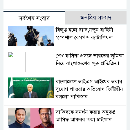
জনপ্রিয় সংবাদ
সর্বশেষ সংবাদ
বিলুপ্ত হচ্ছে র‍্যাব,নতুন বাহিনী
‘স্পেশাল রেসপন্স ব্যাটালিয়ন’
শেখ হাসিনা প্রসঙ্গে ভারতের ভূমিকা
নিয়ে বাংলাদেশের ক্ষুব্ধ প্রতিক্রিয়া
বাংলাদেশে আইএস আইয়ের অবাধ
সুযোগ পাওয়ার অভিযোগ ভিত্তিহীন
বললো পাকিস্তান
সাকিবকে সমর্থন করায় অনুতপ্ত
আসিফ আকবর ক্ষমা চাইলেন