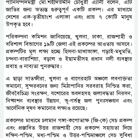
পানিসম্পদমন্ত্রী মো.শহীদউদ্দীন চৌধুরী এ্যানী বলেন, এটি
জাতির জন্য অত্যন্ত গুরুত্বপূর্ণ একটি প্রকল্প। এর মাধ্যমে
দেশের এক-তৃতীয়াংশ এলাকা এবং প্রায় ৭ কোটি মানুষ
উপকৃত হবে।
পরিকল্পনা কমিশন জানিয়েছে, খুলনা, ঢাকা, রাজশাহী ও
বরিশাল বিভাগের ১৯টি জেলা এই প্রকল্পের আওতায় আসবে।
প্রকল্পটির মূল লক্ষ্য হচ্ছে হিসনা-মাথাভাঙ্গা, গড়াই-মধুমতি,
চন্দনা-বারাশিয়া, বড়াল ও ইছামতীসহ প্রধান নদী ব্যবস্থার
প্রবাহ ও নাব্যতা পুনরুদ্ধার।
এ ছাড়া সাতক্ষীরা, খুলনা ও বাগেরহাট অঞ্চলে লবণাক্ততা
কমানো, সুন্দরবনের জন্য মিঠাপানির সরবরাহ নিশ্চিত করা,
জীববৈচিত্র্য সংরক্ষণ, যশোরের ভবদহসহ জলাবদ্ধতা নিরসন,
নিষ্কাশন ব্যবস্থার উন্নয়ন, ভূ-গর্ভস্থ জল পুনঃসঞ্চয়ন এবং
আর্সেনিক দূষণ কমানোর লক্ষ্যও রয়েছে।
প্রকল্পের মাধ্যমে চলমান গঙ্গা-কপোতাক্ষ (জি-কে) সেচ প্রকল্প
এবং প্রস্তাবিত উত্তর রাজশাহী সেচ প্রকল্পে সহায়তা দিয়ে
দক্ষিণ-পশ্চিম, মধ্য-পশ্চিম ও উত্তর-পশ্চিমাঞ্চলে সেচ সুবিধা