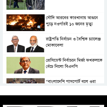
সৌদি আরবের কারখানায় আগুনে
পুড়ে নওগাঁরই ১০ জনের মৃত্যু
রাষ্ট্রপতি নির্বাচন ও বৈশ্বিক চ্যালেঞ্জ
মোকাবেলা
প্রেসিডেন্ট নির্বাচনে মির্জা ফখরুলকে
বেঁচে নিলো বিএনপি
“বাংলাদেশি পাসপোর্ট বলে ওরা
আমাদের হোটলে নেয়নি’
রাষ্ট্রপতি নির্বাচনে ১১ দলীয় ঐক্যের