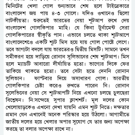
মিনিটের খেলা গোল শুন্যভাবে শেষ হলে টাইব্রেকারে
বাংলাদেশ জয় পায় ৪-৩ গোলে। যদিও ওখানেও ছিলো
নাটকীয়তা। শুরুতেই ভারতের নেয়া শূটআপ রুখে দেয়
বাংলাদেশ গোলকিপার মাহি। যে কিনা টুর্নামেন্ট সেরা
গোলকিপারের স্বীকৃতি পান। এভাবে চলতে থাকা শ্যূটআপে
বাংলাদেশেওে একটি শ্যূট মিস হয়ে যায় গোল পোষ্টে লেগে।
তবে ভাগ্যটা বদলে যায় ভারতেরও দ্বিতীয় মিসটি। সামনে তখন
সমীকরণ হয়ে দাড়িয়ে রোনান সুলিভানের শেষ শ্যূটআপ। মিস
হলে ম্যাচটি আবারো দীর্ঘায়িত হতো। ভাগ্যের দিকে ফের
তাকিয়ে থাকতে হতো। তবে সেটা হতে দেননি রোনান
সুলিভান। ফাস্টবার দিয়ে অসাধারণ গোল। ভারতীয়
গোলকিপার চেষ্টা করেও রুখতে পারেন নি। রোনান
সুলেভিনের নেয়া সে শ্যূটআপটি নিয়ে এখনো চলছে চুলছেরা
বিশ্লেষন। নি:সন্দেহে সুপার ক্লাশশর্ট। মূল দলের কোন
খেলোয়াড়কেও এখনো দেখা যায়নি এমন শ্যূট নিতে। দক্ষতার
প্রমান যেন এখানেই অনেক পরিস্কার হয়ে উঠলো। আগামীতে
জাতীয় দলের হয়ে খেলার অপার সুযোগ যে তার জন্য অপেক্ষা
করছে তা বলার অপেক্ষা রাখে না।