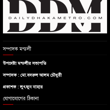
প্রার্থী অলি আহমদ
বাঁশখালির ১০০ দুঃস্থ পরিবারের
হাতে ঘরের ছাবি তুলে দিলেন
প্রধানমন্ত্রী
সালমান শাহ হত্যা মামলায় গ্রেপ্তার
সম্পাদক মন্ডলী
খলনায়ক ডনকে কারাগারে প্রেরণ
উপদেষ্টা মন্ডলীর সভাপতি
মৃত্যুদণ্ডপ্রাপ্ত আসামী হাসিনার
হুমকি-ধামকির দায় এড়াতে পারে না
সম্পাদক : মো.বদরুল আলম চৌধুরী
ভারত : লেবার পার্টির চেয়ারম্যান
প্রকাশক : লুৎফুন নাহার
সালমান শাহর রহস্যমৃত্যুতে
রাজসাক্ষী রিজভীর বক্তব্যে ক্ষুব্ধ
যোগাযোগের ঠিকানা
হওয়ার কারণ ব্যাখ্যা দিলেন শাবনুর