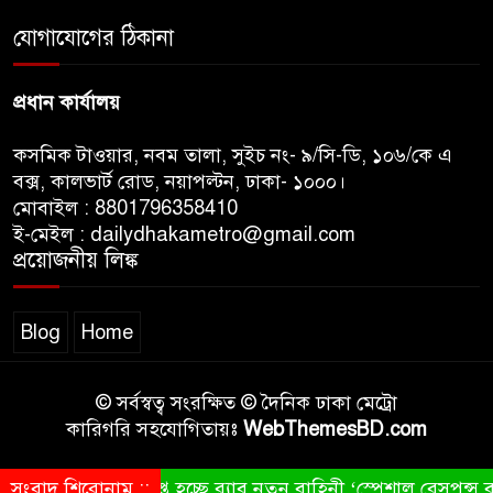
জুলাই সনদ ও জুলাই যোদ্ধা সংবর্ধনা
অনুষ্ঠানে বিশৃঙ্খলায় ক্ষুদ্ধ ভারপ্রাপ্ত
যোগাযোগের ঠিকানা
রাষ্ট্রপতি
প্রধান কার্যালয়
কসমিক টাওয়ার, নবম তালা, সুইচ নং- ৯/সি-ডি, ১০৬/কে এ
বক্স, কালভার্ট রোড, নয়াপল্টন, ঢাকা- ১০০০।
মোবাইল : 8801796358410
ই-মেইল : dailydhakametro@gmail.com
প্রয়োজনীয় লিঙ্ক
Blog
Home
© সর্বস্বত্ব সংরক্ষিত © দৈনিক ঢাকা মেট্রো
কারিগরি সহযোগিতায়ঃ
WebThemesBD.com
সংবাদ শিরোনাম ::
বিলুপ্ত হচ্ছে র‍্যাব,নতুন বাহিনী ‘স্পেশাল রেসপন্স ব্য