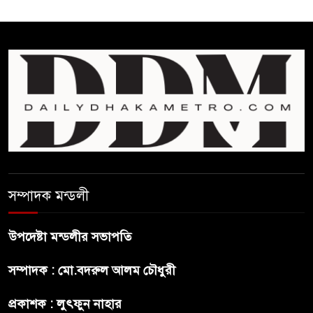
ঘুচানোর আক্ষেপে বাংলাদেশ
প্রথম শ্রেণি ছাড়া অন্য সব শ্রেণিতে
হবে ভর্তি পরীক্ষা: শিক্ষা মন্ত্রণালয়
কাউকে অসম্মান করতে নয়,
জনগনের অধিকার আদায়ে এসেছিঃ
জামাতের আমির
রাষ্ট্রপতি নির্বাচন ২০ আগষ্ট
সম্পাদক মন্ডলী
উপদেষ্টা মন্ডলীর সভাপতি
প্রীতির সাথে প্রেম নয় ছিল গভীর
সম্পাদক : মো.বদরুল আলম চৌধুরী
বন্ধুত্ব : ব্রেট লি
প্রকাশক : লুৎফুন নাহার