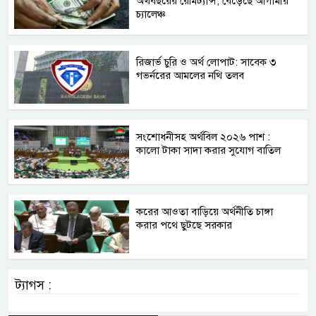
অর্থবছরের রেমিট্যান্স, বেড়েছে আগামীর
চ্যালেঞ্চ
রিজার্ভ চুরি ও অর্থ লোপাট: সাবেক ৩
গভর্নরের আমলের নথি তলব
সংশোধনীসহ অর্থবিল ২০২৬ পাশ :
কালো টাকা সাদা করার সুযোগ বাতিল
করের আওতা বাড়িয়ে অর্থনীতি চাঙ্গা
করার পথে ছুটছে সরকার
ট্যাগস :