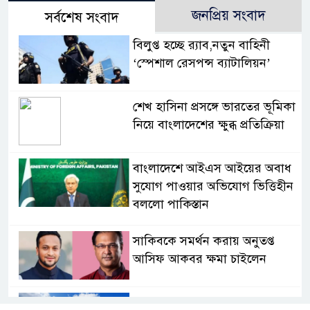
জনপ্রিয় সংবাদ
সর্বশেষ সংবাদ
বিলুপ্ত হচ্ছে র‍্যাব,নতুন বাহিনী
‘স্পেশাল রেসপন্স ব্যাটালিয়ন’
শেখ হাসিনা প্রসঙ্গে ভারতের ভূমিকা
নিয়ে বাংলাদেশের ক্ষুব্ধ প্রতিক্রিয়া
বাংলাদেশে আইএস আইয়ের অবাধ
সুযোগ পাওয়ার অভিযোগ ভিত্তিহীন
বললো পাকিস্তান
সাকিবকে সমর্থন করায় অনুতপ্ত
আসিফ আকবর ক্ষমা চাইলেন
কমনওয়েথ গেমসে পদক শুন্যতা