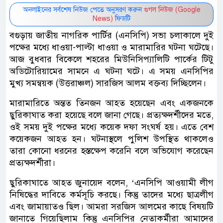
অনলাইনের সর্বশেষ নিউজ পেতে অনুসরণ করুন
গুগল নিউজ (Google
News)
ফিডটি
বগুড়ায় জাতীয় নাগরিক পার্টির (এনসিপি) সভা চলাকালে দুই
পক্ষের মধ্যে ধাওয়া-পাল্টা ধাওয়া ও মারামারির ঘটনা ঘটেছে।
আজ বুধবার বিকেলে শহরের মিউনিসিপ্যালিটি পার্কের টিটু
অডিটোরিয়ামের সামনে এ ঘটনা ঘটে। এ সময় এনসিপির
মুখ্য সমন্বয়ক (উত্তরাঞ্চল) সারজিস আলম বক্তব্য দিচ্ছিলেন।
মারামারিতে অন্তত তিনজন আহত হয়েছেন এবং একজনকে
ছুরিকাঘাত করা হয়েছে বলে জানা গেছে। প্রত্যক্ষদর্শীদের মতে,
ওই সময় দুই পক্ষের মধ্যে কয়েক দফা সংঘর্ষ হয়। এতে বেশ
কয়েকজন আহত হন। ঘটনাস্থলে পুলিশ উপস্থিত থাকলেও
তারা কোনো ধরনের হস্তক্ষেপ করেনি বলে অভিযোগ করেছেন
প্রত্যক্ষদর্শীরা।
ছুরিকাঘাতে আহত জুনায়েদ বলেন, ‘এনসিপি আওয়ামী লীগ
নিষিদ্ধের দাবিতে কর্মসূচি করছে। কিন্তু তাদের মধ্যে ছাত্রলীগ
এবং জামায়াতও ছিল। আমরা সরজিস আলমের কাছে বিষয়টি
জানাতে গিয়েছিলাম কিন্তু এনসিপির নেতাকর্মীরা আমাদের