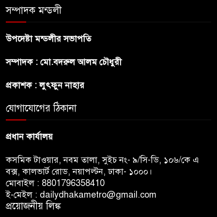
সম্পাদক মন্ডলী
হুমকি-ধামকির দায় এড়াতে পারে না
ভারত : লেবার পার্টির চেয়ারম্যান
উপদেষ্টা মন্ডলীর সভাপতি
সালমান শাহর রহস্যমৃত্যুতে
সম্পাদক : মো.বদরুল আলম চৌধুরী
রাজসাক্ষী রিজভীর বক্তব্যে ক্ষুব্ধ
হওয়ার কারণ ব্যাখ্যা দিলেন শাবনুর
প্রকাশক : লুৎফুন নাহার
হাওর ও জলাভূমিতে মা মাছ
যোগাযোগের ঠিকানা
সংরক্ষিত রাখার পরিকল্পনা নিচ্ছে
সরকার
প্রধান কার্যালয়
কসমিক টাওয়ার, নবম তালা, সুইচ নং- ৯/সি-ডি, ১০৬/কে এ
বক্স, কালভার্ট রোড, নয়াপল্টন, ঢাকা- ১০০০।
মোবাইল : 8801796358410
ই-মেইল : dailydhakametro@gmail.com
প্রয়োজনীয় লিঙ্ক