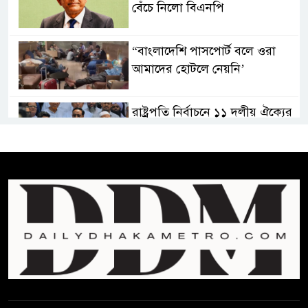
বেঁচে নিলো বিএনপি
“বাংলাদেশি পাসপোর্ট বলে ওরা
আমাদের হোটলে নেয়নি’
রাষ্ট্রপতি নির্বাচনে ১১ দলীয় ঐক্যের
প্রার্থী অলি আহমদ
বাঁশখালির ১০০ দুঃস্থ পরিবারের
হাতে ঘরের ছাবি তুলে দিলেন
প্রধানমন্ত্রী
সালমান শাহ হত্যা মামলায় গ্রেপ্তার
খলনায়ক ডনকে কারাগারে প্রেরণ
মৃত্যুদণ্ডপ্রাপ্ত আসামী হাসিনার