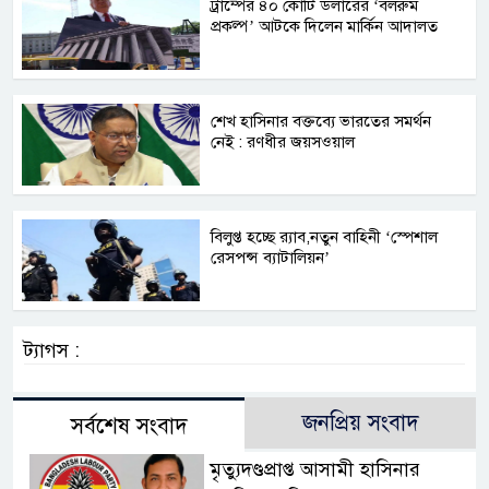
ট্রাম্পের ৪০ কোটি ডলারের ‘বলরুম
প্রকল্প’ আটকে দিলেন মার্কিন আদালত
শেখ হাসিনার বক্তব্যে ভারতের সমর্থন
নেই : রণধীর জয়সওয়াল
বিলুপ্ত হচ্ছে র‍্যাব,নতুন বাহিনী ‘স্পেশাল
রেসপন্স ব্যাটালিয়ন’
ট্যাগস :
জনপ্রিয় সংবাদ
সর্বশেষ সংবাদ
মৃত্যুদণ্ডপ্রাপ্ত আসামী হাসিনার