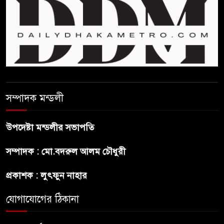
ফিফা সভাপতির বিরুদ্ধে এবার
‘নারী সংক্রান্ত অভিযোগ
ছেলেকে নিয়ে রোনালদোর যে বড়
স্বপ্ন
সম্পাদক মন্ডলী
অস্ট্রেলিয়ার অখ্যাত একাদশের
কাছেই ধরাশায়ী বাংলাদেশ
উপদেষ্টা মন্ডলীর সভাপতি
সম্পাদক : মো.বদরুল আলম চৌধুরী
ট্রাম্পের ৪০ কোটি ডলারের ‘বলরুম
প্রকল্প’ আটকে দিলেন মার্কিন
প্রকাশক : লুৎফুন নাহার
আদালত
যোগাযোগের ঠিকানা
শেখ হাসিনার বক্তব্যে ভারতের
সমর্থন নেই : রণধীর জয়সওয়াল