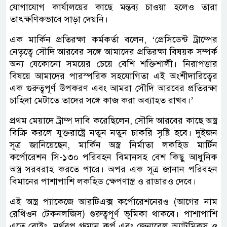
যোগাযোগ কার্যালয়ের কাছে মন্তব্য চাওয়া হলেও তারা
তাৎক্ষণিকভাবে সাড়া দেয়নি।
এক মার্কিন প্রতিরক্ষা কর্মকর্তা বলেন, ‘প্রেসিডেন্ট ট্রাম্পের
নেতৃত্বে সৌদি আরবের সঙ্গে আমাদের প্রতিরক্ষা বিষয়ক সম্পর্ক
অন্য যেকোনো সময়ের চেয়ে বেশি শক্তিশালী। নিরাপত্তার
বিষয়ে আমাদের পারস্পরিক সহযোগিতা এই অংশীদারিত্বের
এক গুরুত্বপূর্ণ উপকরণ এবং আমরা সৌদি আরবের প্রতিরক্ষা
চাহিদা মেটাতে তাদের সঙ্গে কাজ করা অব্যাহত রাখব।’
প্রথম মেয়াদে ট্রাম্প দাবি করেছিলেন, সৌদি আরবের কাছে অস্ত্র
বিক্রি করলে যুক্তরাষ্ট্রে নতুন নতুন চাকরি সৃষ্টি হবে। দুইজন
সূত্র জানিয়েছেন, মার্কিন অস্ত্র নির্মাতা লকহিড মার্টিন
কর্পোরেশন সি-১৩০ পরিবহন বিমানসহ বেশ কিছু আধুনিক
অস্ত্র সরবরাহ করতে পারে। অপর এক সূত্র জানান পরিবহন
বিমানের পাশাপাশি লকহিড ক্ষেপণাস্ত্র ও রাডারও দেবে।
এই অস্ত্র প্যাকেজে আরটিএক্স কর্পোরেশনেরও (আগের নাম
রেথিওন টেকনলজিস) গুরুত্বপূর্ণ ভূমিকা থাকবে। পাশাপাশি
এতে বোইং, নর্থরপ গ্রুমান কর্প এবং জেনারেল অ্যাটমিকস ও