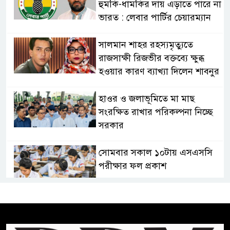
হুমকি-ধামকির দায় এড়াতে পারে না
ভারত : লেবার পার্টির চেয়ারম্যান
সালমান শাহর রহস্যমৃত্যুতে
রাজসাক্ষী রিজভীর বক্তব্যে ক্ষুব্ধ
হওয়ার কারণ ব্যাখ্যা দিলেন শাবনুর
হাওর ও জলাভূমিতে মা মাছ
সংরক্ষিত রাখার পরিকল্পনা নিচ্ছে
সরকার
সোমবার সকাল ১০টায় এসএসসি
পরীক্ষার ফল প্রকাশ
চিকিৎসকদের পেশাগত দায়িত্বে
রাজনীতি যেন বাধা না হয় :
প্রধানমন্ত্রী