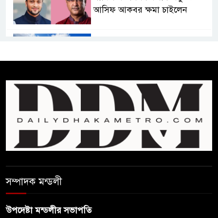
আসিফ আকবর ক্ষমা চাইলেন
কমনওয়েথ গেমসে পদক শুন্যতা
ঘুচানোর আক্ষেপে বাংলাদেশ
প্রথম শ্রেণি ছাড়া অন্য সব শ্রেণিতে
হবে ভর্তি পরীক্ষা: শিক্ষা মন্ত্রণালয়
কাউকে অসম্মান করতে নয়,
জনগনের অধিকার আদায়ে এসেছিঃ
জামাতের আমির
রাষ্ট্রপতি নির্বাচন ২০ আগষ্ট
সম্পাদক মন্ডলী
উপদেষ্টা মন্ডলীর সভাপতি