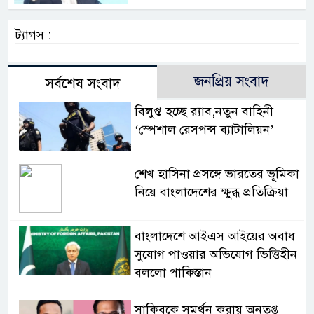
ট্যাগস :
জনপ্রিয় সংবাদ
সর্বশেষ সংবাদ
বিলুপ্ত হচ্ছে র‍্যাব,নতুন বাহিনী
‘স্পেশাল রেসপন্স ব্যাটালিয়ন’
শেখ হাসিনা প্রসঙ্গে ভারতের ভূমিকা
নিয়ে বাংলাদেশের ক্ষুব্ধ প্রতিক্রিয়া
বাংলাদেশে আইএস আইয়ের অবাধ
সুযোগ পাওয়ার অভিযোগ ভিত্তিহীন
বললো পাকিস্তান
সাকিবকে সমর্থন করায় অনুতপ্ত