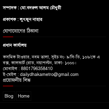
প্রীতির সাথে প্রেম নয় ছিল গভীর
সম্পাদক : মো.বদরুল আলম চৌধুরী
বন্ধুত্ব : ব্রেট লি
প্রকাশক : লুৎফুন নাহার
জুলাই সনদ ও জুলাই যোদ্ধা সংবর্ধনা
অনুষ্ঠানে বিশৃঙ্খলায় ক্ষুদ্ধ ভারপ্রাপ্ত
যোগাযোগের ঠিকানা
রাষ্ট্রপতি
প্রধান কার্যালয়
কসমিক টাওয়ার, নবম তালা, সুইচ নং- ৯/সি-ডি, ১০৬/কে এ
বক্স, কালভার্ট রোড, নয়াপল্টন, ঢাকা- ১০০০।
মোবাইল : 8801796358410
ই-মেইল : dailydhakametro@gmail.com
প্রয়োজনীয় লিঙ্ক
Blog
Home