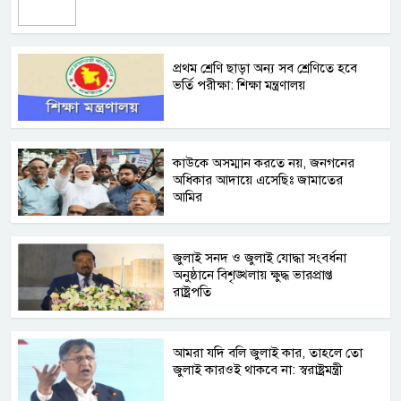
প্রথম শ্রেণি ছাড়া অন্য সব শ্রেণিতে হবে
ভর্তি পরীক্ষা: শিক্ষা মন্ত্রণালয়
কাউকে অসম্মান করতে নয়, জনগনের
অধিকার আদায়ে এসেছিঃ জামাতের
আমির
জুলাই সনদ ও জুলাই যোদ্ধা সংবর্ধনা
অনুষ্ঠানে বিশৃঙ্খলায় ক্ষুদ্ধ ভারপ্রাপ্ত
রাষ্ট্রপতি
আমরা যদি বলি জুলাই কার, তাহলে তো
জুলাই কারওই থাকবে না: স্বরাষ্ট্রমন্ত্রী