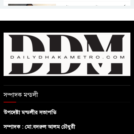
জুলাই সনদ ও জুলাই যোদ্ধা সংবর্ধনা
অনুষ্ঠানে বিশৃঙ্খলায় ক্ষুদ্ধ ভারপ্রাপ্ত
রাষ্ট্রপতি
আমরা যদি বলি জুলাই কার, তাহলে
তো জুলাই কারওই থাকবে না:
স্বরাষ্ট্রমন্ত্রী
ফ্যাসিবাদ মুক্ত দিবস ৫ আগস্ট
সম্পাদক মন্ডলী
শেখ হাসিনার বক্তব্য প্রচার করলেই
ব্যবস্থা নিবে সরকার : প্রধানমন্ত্রীর
উপদেষ্টা মন্ডলীর সভাপতি
উপদেষ্টা
সম্পাদক : মো.বদরুল আলম চৌধুরী
বাংলাদেশে বিনিয়োগ ও দক্ষ শ্রমিক