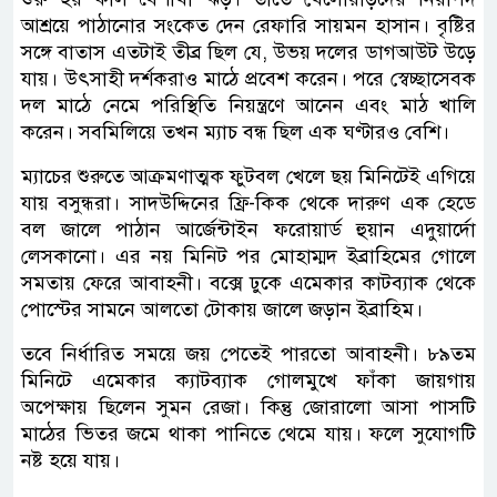
আশ্রয়ে পাঠানোর সংকেত দেন রেফারি সায়মন হাসান। বৃষ্টির
সঙ্গে বাতাস এতটাই তীব্র ছিল যে, উভয় দলের ডাগআউট উড়ে
যায়। উৎসাহী দর্শকরাও মাঠে প্রবেশ করেন। পরে স্বেচ্ছাসেবক
দল মাঠে নেমে পরিস্থিতি নিয়ন্ত্রণে আনেন এবং মাঠ খালি
করেন। সবমিলিয়ে তখন ম্যাচ বন্ধ ছিল এক ঘণ্টারও বেশি।
ম্যাচের শুরুতে আক্রমণাত্মক ফুটবল খেলে ছয় মিনিটেই এগিয়ে
যায় বসুন্ধরা। সাদউদ্দিনের ফ্রি-কিক থেকে দারুণ এক হেডে
বল জালে পাঠান আর্জেন্টাইন ফরোয়ার্ড হুয়ান এদুয়ার্দো
লেসকানো। এর নয় মিনিট পর মোহাম্মদ ইব্রাহিমের গোলে
সমতায় ফেরে আবাহনী। বক্সে ঢুকে এমেকার কাটব্যাক থেকে
পোস্টের সামনে আলতো টোকায় জালে জড়ান ইব্রাহিম।
তবে নির্ধারিত সময়ে জয় পেতেই পারতো আবাহনী। ৮৯তম
মিনিটে এমেকার ক্যাটব্যাক গোলমুখে ফাঁকা জায়গায়
অপেক্ষায় ছিলেন সুমন রেজা। কিন্তু জোরালো আসা পাসটি
মাঠের ভিতর জমে থাকা পানিতে থেমে যায়। ফলে সুযোগটি
নষ্ট হয়ে যায়।