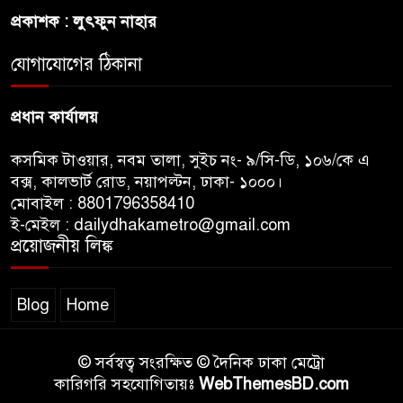
নিতে আগ্রহী সৌদি আরব
প্রকাশক : লুৎফুন নাহার
যোগাযোগের ঠিকানা
ব্রাজিলের ফুটবলারকে গুলি করে
হত্যা
প্রধান কার্যালয়
কসমিক টাওয়ার, নবম তালা, সুইচ নং- ৯/সি-ডি, ১০৬/কে এ
বক্স, কালভার্ট রোড, নয়াপল্টন, ঢাকা- ১০০০।
মোবাইল : 8801796358410
ই-মেইল : dailydhakametro@gmail.com
প্রয়োজনীয় লিঙ্ক
Blog
Home
© সর্বস্বত্ব সংরক্ষিত © দৈনিক ঢাকা মেট্রো
কারিগরি সহযোগিতায়ঃ
WebThemesBD.com