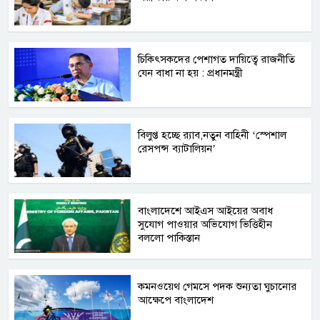
চিকিৎসকদের পেশাগত দায়িত্বে রাজনীতি
যেন বাধা না হয় : প্রধানমন্ত্রী
বিলুপ্ত হচ্ছে র‍্যাব,নতুন বাহিনী ‘স্পেশাল
রেসপন্স ব্যাটালিয়ন’
বাংলাদেশে আইএস আইয়ের অবাধ
সুযোগ পাওয়ার অভিযোগ ভিত্তিহীন
বললো পাকিস্তান
কমনওয়েথ গেমসে পদক শুন্যতা ঘুচানোর
আক্ষেপে বাংলাদেশ