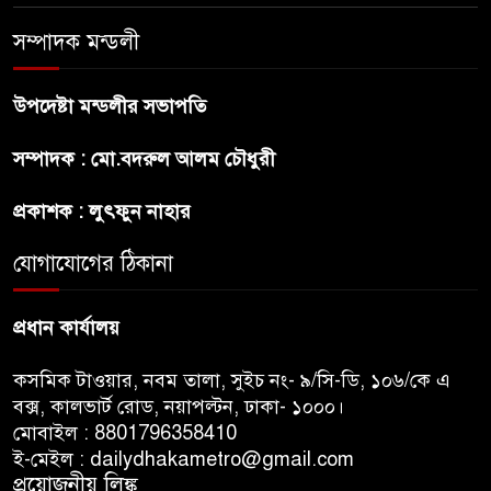
সম্পাদক মন্ডলী
অস্ট্রেলিয়ার অখ্যাত একাদশের
কাছেই ধরাশায়ী বাংলাদেশ
উপদেষ্টা মন্ডলীর সভাপতি
সম্পাদক : মো.বদরুল আলম চৌধুরী
ট্রাম্পের ৪০ কোটি ডলারের ‘বলরুম
প্রকল্প’ আটকে দিলেন মার্কিন
প্রকাশক : লুৎফুন নাহার
আদালত
যোগাযোগের ঠিকানা
শেখ হাসিনার বক্তব্যে ভারতের
সমর্থন নেই : রণধীর জয়সওয়াল
প্রধান কার্যালয়
কসমিক টাওয়ার, নবম তালা, সুইচ নং- ৯/সি-ডি, ১০৬/কে এ
বক্স, কালভার্ট রোড, নয়াপল্টন, ঢাকা- ১০০০।
মোবাইল : 8801796358410
ই-মেইল : dailydhakametro@gmail.com
প্রয়োজনীয় লিঙ্ক