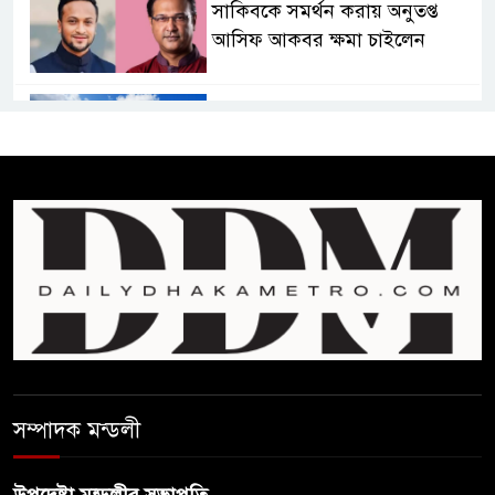
সাকিবকে সমর্থন করায় অনুতপ্ত
আসিফ আকবর ক্ষমা চাইলেন
কমনওয়েথ গেমসে পদক শুন্যতা
ঘুচানোর আক্ষেপে বাংলাদেশ
প্রথম শ্রেণি ছাড়া অন্য সব শ্রেণিতে
হবে ভর্তি পরীক্ষা: শিক্ষা মন্ত্রণালয়
কাউকে অসম্মান করতে নয়,
জনগনের অধিকার আদায়ে এসেছিঃ
জামাতের আমির
রাষ্ট্রপতি নির্বাচন ২০ আগষ্ট
সম্পাদক মন্ডলী
উপদেষ্টা মন্ডলীর সভাপতি