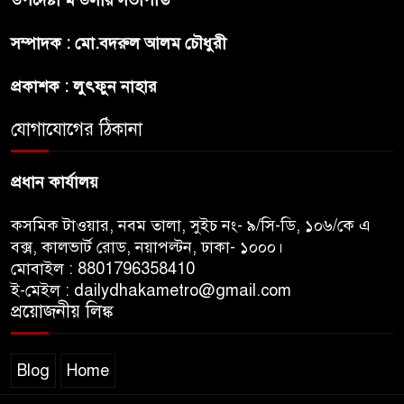
প্রীতির সাথে প্রেম নয় ছিল গভীর
সম্পাদক : মো.বদরুল আলম চৌধুরী
বন্ধুত্ব : ব্রেট লি
প্রকাশক : লুৎফুন নাহার
জুলাই সনদ ও জুলাই যোদ্ধা সংবর্ধনা
অনুষ্ঠানে বিশৃঙ্খলায় ক্ষুদ্ধ ভারপ্রাপ্ত
যোগাযোগের ঠিকানা
রাষ্ট্রপতি
প্রধান কার্যালয়
কসমিক টাওয়ার, নবম তালা, সুইচ নং- ৯/সি-ডি, ১০৬/কে এ
বক্স, কালভার্ট রোড, নয়াপল্টন, ঢাকা- ১০০০।
মোবাইল : 8801796358410
ই-মেইল : dailydhakametro@gmail.com
প্রয়োজনীয় লিঙ্ক
Blog
Home