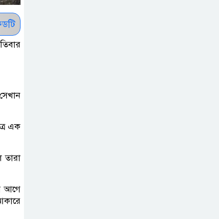
সাকিবকে সমর্থন
করায় অনুতপ্ত
ডটি
আসিফ আকবর ক্ষমা
চাইলেন
তিবার
কমনওয়েথ গেমসে
পদক শুন্যতা
 সেখান
ঘুচানোর আক্ষেপে
বাংলাদেশ
ত্র এক
প্রথম শ্রেণি ছাড়া
অন্য সব শ্রেণিতে
ল তারা
হবে ভর্তি পরীক্ষা:
শিক্ষা মন্ত্রণালয়
এর আগে
 আকারে
কাউকে অসম্মান