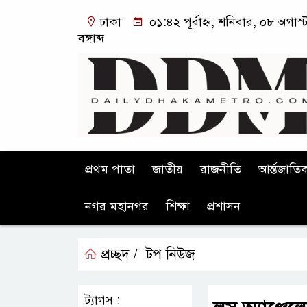
ঢাকা
০১:৪২ পূর্বাহ্ন, শনিবার, ০৮ অগা
বঙ্গাব্দ
প্রথম পাতা
জাতীয়
রাজনীতি
আর্ন্তজাতি
নগর মহানগর
শিক্ষা
প্রশাসন
প্রচ্ছদ /
টপ নিউজ
ট্যাগস :