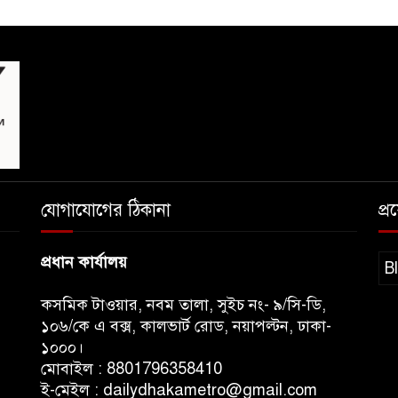
যোগাযোগের ঠিকানা
প্
প্রধান কার্যালয়
B
কসমিক টাওয়ার, নবম তালা, সুইচ নং- ৯/সি-ডি,
১০৬/কে এ বক্স, কালভার্ট রোড, নয়াপল্টন, ঢাকা-
১০০০।
মোবাইল : 8801796358410
ই-মেইল : dailydhakametro@gmail.com