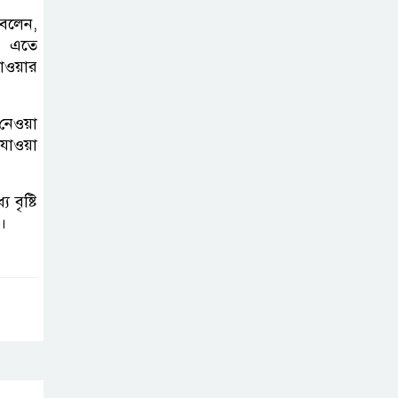
করতে নয়, জনগনের
 বলেন,
অধিকার আদায়ে
ে। এতে
এসেছিঃ জামাতের আমির
যাওয়ার
রাষ্ট্রপতি নির্বাচন ২০
নেওয়া
আগষ্ট
 যাওয়া
প্রীতির সাথে প্রেম
বৃষ্টি
নয় ছিল গভীর বন্ধুত্ব
।
: ব্রেট লি
জুলাই সনদ ও
জুলাই যোদ্ধা
সংবর্ধনা অনুষ্ঠানে
বিশৃঙ্খলায় ক্ষুদ্ধ ভারপ্রাপ্ত রাষ্ট্রপতি