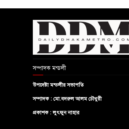
সম্পাদক মন্ডলী
উপদেষ্টা মন্ডলীর সভাপতি
সম্পাদক : মো.বদরুল আলম চৌধুরী
প্রকাশক : লুৎফুন নাহার