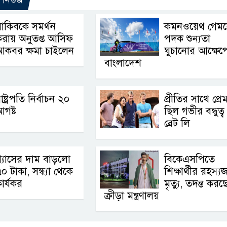
াকিবকে সমর্থন
কমনওয়েথ গেম
রায় অনুতপ্ত আসিফ
পদক শুন্যতা
আকবর ক্ষমা চাইলেন
ঘুচানোর আক্ষেপ
বাংলাদেশ
াষ্ট্রপতি নির্বাচন ২০
প্রীতির সাথে প্র
গষ্ট
ছিল গভীর বন্ধুত্ব 
ব্রেট লি
্যাসের দাম বাড়লো
বিকেএসপিতে
০ টাকা, সন্ধ্যা থেকে
শিক্ষার্থীর রহস্
ার্যকর
মৃত্যু, তদন্ত করছ
ক্রীড়া মন্ত্রণালয়