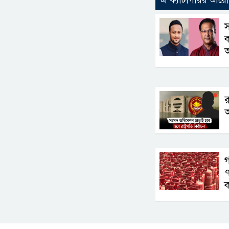
স
ক
র
আ
গ
৭
ক