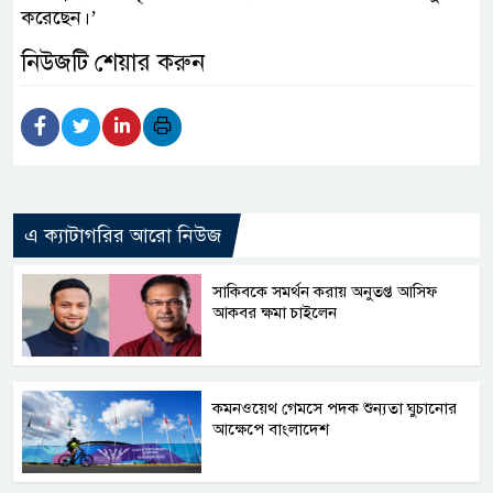
করেছেন।’
নিউজটি শেয়ার করুন
এ ক্যাটাগরির আরো নিউজ
সাকিবকে সমর্থন করায় অনুতপ্ত আসিফ
আকবর ক্ষমা চাইলেন
কমনওয়েথ গেমসে পদক শুন্যতা ঘুচানোর
আক্ষেপে বাংলাদেশ