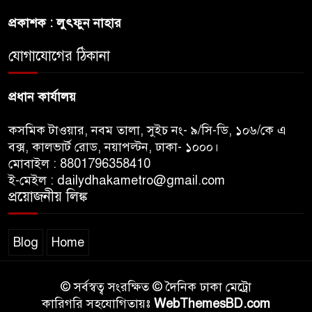
জামাতের আমির
প্রকাশক : লুৎফুন নাহার
রাষ্ট্রপতি নির্বাচন ২০ আগষ্ট
যোগাযোগের ঠিকানা
প্রধান কার্যালয়
কসমিক টাওয়ার, নবম তালা, সুইচ নং- ৯/সি-ডি, ১০৬/কে এ
বক্স, কালভার্ট রোড, নয়াপল্টন, ঢাকা- ১০০০।
মোবাইল : 8801796358410
ই-মেইল : dailydhakametro@gmail.com
প্রয়োজনীয় লিঙ্ক
Blog
Home
© সর্বস্বত্ব সংরক্ষিত © দৈনিক ঢাকা মেট্রো
কারিগরি সহযোগিতায়ঃ
WebThemesBD.com