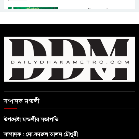
বাংলাদেশে আইএস আইয়ের অবাধ
সুযোগ পাওয়ার অভিযোগ ভিত্তিহীন
বললো পাকিস্তান
সাকিবকে সমর্থন করায় অনুতপ্ত
আসিফ আকবর ক্ষমা চাইলেন
কমনওয়েথ গেমসে পদক শুন্যতা
ঘুচানোর আক্ষেপে বাংলাদেশ
প্রথম শ্রেণি ছাড়া অন্য সব শ্রেণিতে
সম্পাদক মন্ডলী
হবে ভর্তি পরীক্ষা: শিক্ষা মন্ত্রণালয়
উপদেষ্টা মন্ডলীর সভাপতি
কাউকে অসম্মান করতে নয়,
সম্পাদক : মো.বদরুল আলম চৌধুরী
জনগনের অধিকার আদায়ে এসেছিঃ