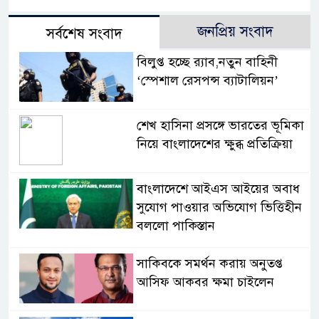
জনপ্রিয় সংবাদ
সর্বশেষ সংবাদ
বিলুপ্ত হচ্ছে র‍্যাব,নতুন বাহিনী
‘স্পেশাল রেসপন্স ব্যাটালিয়ন’
শেখ হাসিনা প্রসঙ্গে ভারতের ভূমিকা
নিয়ে বাংলাদেশের ক্ষুব্ধ প্রতিক্রিয়া
বাংলাদেশে আইএস আইয়ের অবাধ
সুযোগ পাওয়ার অভিযোগ ভিত্তিহীন
বললো পাকিস্তান
সাকিবকে সমর্থন করায় অনুতপ্ত
আসিফ আকবর ক্ষমা চাইলেন