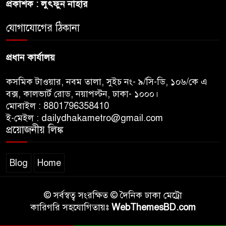
প্রকাশক : লুৎফুন নাহার
জুলাই সনদ ও জুলাই যোদ্ধা সংবর্ধনা
অনুষ্ঠানে বিশৃঙ্খলায় ক্ষুদ্ধ ভারপ্রাপ্ত
যোগাযোগের ঠিকানা
রাষ্ট্রপতি
প্রধান কার্যালয়
কসমিক টাওয়ার, নবম তালা, সুইচ নং- ৯/সি-ডি, ১০৬/কে এ
বক্স, কালভার্ট রোড, নয়াপল্টন, ঢাকা- ১০০০।
মোবাইল : 8801796358410
ই-মেইল : dailydhakametro@gmail.com
প্রয়োজনীয় লিঙ্ক
Blog
Home
© সর্বস্বত্ব সংরক্ষিত © দৈনিক ঢাকা মেট্রো
কারিগরি সহযোগিতায়ঃ
WebThemesBD.com