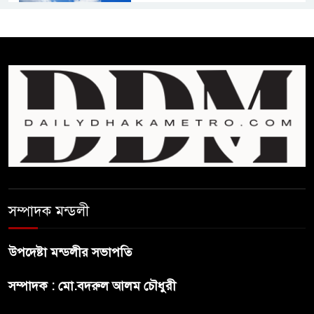
কমনওয়েথ গেমসে পদক শুন্যতা
ঘুচানোর আক্ষেপে বাংলাদেশ
প্রথম শ্রেণি ছাড়া অন্য সব শ্রেণিতে
হবে ভর্তি পরীক্ষা: শিক্ষা মন্ত্রণালয়
কাউকে অসম্মান করতে নয়,
জনগনের অধিকার আদায়ে এসেছিঃ
জামাতের আমির
রাষ্ট্রপতি নির্বাচন ২০ আগষ্ট
সম্পাদক মন্ডলী
উপদেষ্টা মন্ডলীর সভাপতি
প্রীতির সাথে প্রেম নয় ছিল গভীর
সম্পাদক : মো.বদরুল আলম চৌধুরী
বন্ধুত্ব : ব্রেট লি