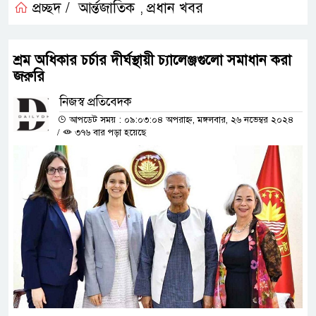
প্রচ্ছদ /
আর্ন্তজাতিক
প্রধান খবর
,
শ্রম অধিকার চর্চার দীর্ঘস্থায়ী চ্যালেঞ্জগুলো সমাধান করা
জরুরি
নিজস্ব প্রতিবেদক
আপডেট সময় : ০৯:০৩:০৪ অপরাহ্ন, মঙ্গলবার, ২৬ নভেম্বর ২০২৪
/
৩৭৬ বার পড়া হয়েছে