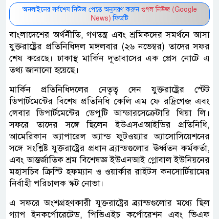
অনলাইনের সর্বশেষ নিউজ পেতে অনুসরণ করুন
গুগল নিউজ (Google
News)
ফিডটি
বাংলাদেশের অর্থনীতি, গণতন্ত্র এবং শ্রমিকদের সমর্থনে আসা
যুক্তরাষ্ট্রের প্রতিনিধিদল মঙ্গলবার (২৬ নভেম্বর) তাদের সফর
শেষ করেছে। ঢাকাস্থ মার্কিন দূতাবাসের এক প্রেস নোটে এ
তথ্য জানানো হয়েছে।
মার্কিন প্রতিনিধিদলের নেতৃত্ব দেন যুক্তরাষ্ট্রের স্টেট
ডিপার্টমেন্টের বিশেষ প্রতিনিধি কেলি এম ফে রদ্রিগেজ এবং
লেবার ডিপার্টমেন্টের ডেপুটি আন্ডারসেক্রেটারি থিয়া লি।
সফরে তাদের সঙ্গে ছিলেন ইউএসএআইডির প্রতিনিধি,
আমেরিকান অ্যাপারেল অ্যান্ড ফুটওয়্যার অ্যাসোসিয়েশনের
সঙ্গে সংশ্লিষ্ট যুক্তরাষ্ট্রের প্রধান ব্র্যান্ডগুলোর ঊর্ধ্বতন কর্মকর্তা,
এবং আন্তর্জাতিক শ্রম বিশেষজ্ঞ ইউএনআই গ্লোবাল ইউনিয়নের
মহাসচিব ক্রিস্টি হফম্যান ও ওয়ার্কার রাইটস কনসোর্টিয়ামের
নির্বাহী পরিচালক স্কট নোভা।
এ সফরে অংশগ্রহণকারী যুক্তরাষ্ট্রের ব্র্যান্ডগুলোর মধ্যে ছিল
গ্যাপ ইনকর্পোরেটেড, পিভিএইচ কর্পোরেশন এবং ভিএফ