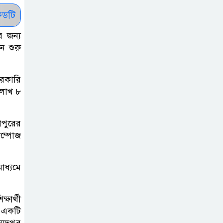
: ব্রেট লি
ডটি
র জন্য
জুলাই সনদ ও
ন শুরু
জুলাই যোদ্ধা
সংবর্ধনা অনুষ্ঠানে
বিশৃঙ্খলায় ক্ষুদ্ধ ভারপ্রাপ্ত রাষ্ট্রপতি
সরকারি
 লাখ ৮
আমরা যদি বলি
জুলাই কার, তাহলে
ণপুরের
তো জুলাই কারওই
কম্পোজ
থাকবে না: স্বরাষ্ট্রমন্ত্রী
াধ্যমে
ফ্যাসিবাদ মুক্ত
দিবস ৫ আগস্ট
্ষার্থী
ে একটি