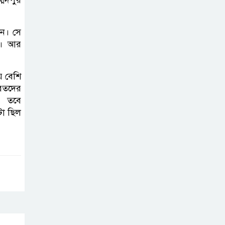
্মদপুর
শেখ হাসিনার বক্তব্য
প্রচার করলেই
ব্যবস্থা নিবে সরকার
শন। সে
ি। আর
: প্রধানমন্ত্রীর উপদেষ্টা
বাংলাদেশে
ে বেশি
বিনিয়োগ ও দক্ষ
সরতদের
শ্রমিক নিতে আগ্রহী
। তবে
টা ছিল
সৌদি আরব
ব্রাজিলের
ফুটবলারকে গুলি
করে হত্যা