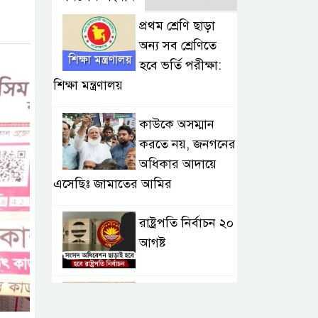
প্রথম শ্রেণি ছাড়া
অন্য সব শ্রেণিতে
হবে ভর্তি পরীক্ষা:
শিক্ষা মন্ত্রণালয়
কাউকে অসম্মান
করতে নয়, জনগনের
অধিকার আদায়ে
এসেছিঃ জামাতের আমির
রাষ্ট্রপতি নির্বাচন ২০
আগষ্ট
প্রীতির সাথে প্রেম
নয় ছিল গভীর বন্ধুত্ব