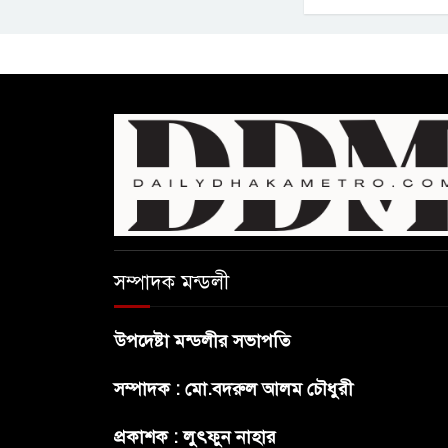
সম্পাদক মন্ডলী
উপদেষ্টা মন্ডলীর সভাপতি
সম্পাদক : মো.বদরুল আলম চৌধুরী
প্রকাশক : লুৎফুন নাহার