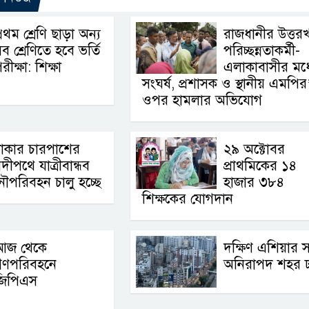
্রথম শ্রেণি ছাড়া অন্য
রাজধানীর উত্তর
ব শ্রেণিতে হবে ভর্তি
পরিচ্ছন্নতাকর্মী-
রীক্ষা: শিক্ষা
এলাকাবাসীর মধ্
সংঘর্ষ, প্রশাসক ও স্থানীয় এমপির
ওপর হামলার অভিযোগ
াকার চারপাশের
২৯ অক্টোবর
দীপথে যাত্রীবান্ধব
প্রাথমিকের ১৪
ৌপরিবহন চালু হচ্ছে
হাজার ৩৮৪
শিক্ষকের যোগদান
আজ থেকে
দক্ষিণ এশিয়ার 
গণপরিবহনে
অনিরাপদ শহর ঢ
জিপিএস