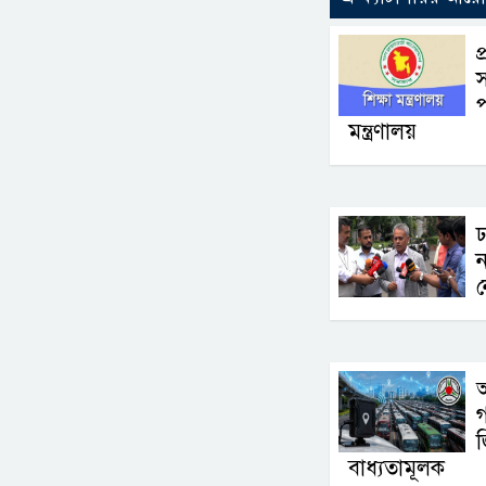
প
স
প
মন্ত্রণালয়
ঢ
ন
ন
বাধ্যতামূলক