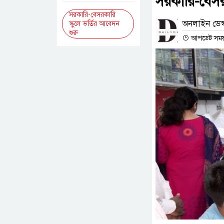
সরকারি-বেসরক
সরকারি-বেসরকারি
অনলাইন ডেস্
স্কুলে ভর্তির আবেদন
শুরু
আপডেট সময় :