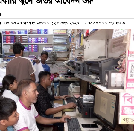
ারি স্কুলে ভর্তির আবেদন শুরু
ক
 ০৪:০৩:২৭ অপরাহ্ন, মঙ্গলবার, ১২ নভেম্বর ২০২৪
/
৩৪৯ বার পড়া হয়েছে