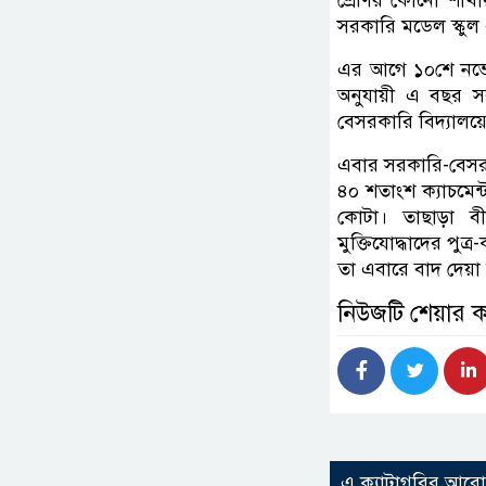
শ্রেণির কোনো শাখা
সরকারি মডেল স্কুল
এর আগে ১০শে নভেম্ব
অনুযায়ী এ বছর স
বেসরকারি বিদ্যাল
এবার সরকারি-বেসরকা
৪০ শতাংশ ক্যাচমেন
কোটা। তাছাড়া বী
মুক্তিযোদ্ধাদের পুত
তা এবারে বাদ দেয়া
নিউজটি শেয়ার 
এ ক্যাটাগরির আর