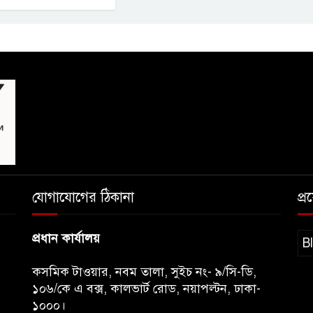
যোগাযোগের ঠিকানা
প্
প্রধান কার্যালয়
B
কসমিক টাওয়ার, নবম তালা, সুইচ নং- ৯/সি-ডি,
১০৬/কে এ বক্স, কালভার্ট রোড, নয়াপল্টন, ঢাকা-
১০০০।