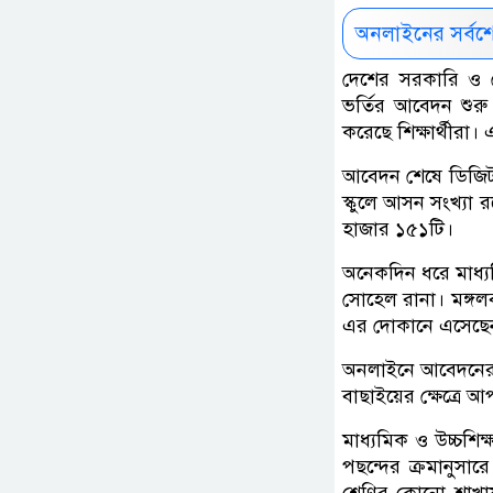
অনলাইনের সর্বশ
দেশের সরকারি ও বে
ভর্তির আবেদন শুর
করেছে শিক্ষার্থীরা। 
আবেদন শেষে ডিজিটা
স্কুলে আসন সংখ্য
হাজার ১৫১টি।
অনেকদিন ধরে মাধ্য
সোহেল রানা। মঙ্গল
এর দোকানে এসেছে
অনলাইনে আবেদনের প
বাছাইয়ের ক্ষেত্রে আ
মাধ্যমিক ও উচ্চশিক্
পছন্দের ক্রমানুসার