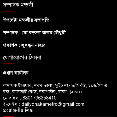
সম্পাদক মন্ডলী
খলনায়ক ডনকে কারাগারে প্রেরণ
উপদেষ্টা মন্ডলীর সভাপতি
মৃত্যুদণ্ডপ্রাপ্ত আসামী হাসিনার
হুমকি-ধামকির দায় এড়াতে পারে না
সম্পাদক : মো.বদরুল আলম চৌধুরী
ভারত : লেবার পার্টির চেয়ারম্যান
প্রকাশক : লুৎফুন নাহার
সালমান শাহর রহস্যমৃত্যুতে
রাজসাক্ষী রিজভীর বক্তব্যে ক্ষুব্ধ
যোগাযোগের ঠিকানা
হওয়ার কারণ ব্যাখ্যা দিলেন শাবনুর
প্রধান কার্যালয়
কসমিক টাওয়ার, নবম তালা, সুইচ নং- ৯/সি-ডি, ১০৬/কে এ
বক্স, কালভার্ট রোড, নয়াপল্টন, ঢাকা- ১০০০।
মোবাইল : 8801796358410
ই-মেইল : dailydhakametro@gmail.com
প্রয়োজনীয় লিঙ্ক