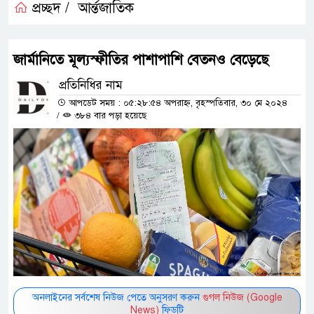
প্রচ্ছদ /
আর্ন্তজাতিক
জার্মানিতে মূল্যস্ফীতির পাশাপাশি বেতনও বেড়েছে
প্রতিনিধির নাম
আপডেট সময় : ০৫:২৮:৫৪ অপরাহ্ন, বৃহস্পতিবার, ৩০ মে ২০২৪
/
৩৮৪ বার পড়া হয়েছে
অনলাইনের সর্বশেষ নিউজ পেতে অনুসরণ করুন
গুগল নিউজ (Google
News)
ফিডটি