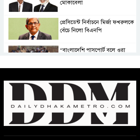
মোকাবেলা
প্রেসিডেন্ট নির্বাচনে মির্জা ফখরুলকে
বেঁচে নিলো বিএনপি
“বাংলাদেশি পাসপোর্ট বলে ওরা
আমাদের হোটলে নেয়নি’
রাষ্ট্রপতি নির্বাচনে ১১ দলীয় ঐক্যের
প্রার্থী অলি আহমদ
বাঁশখালির ১০০ দুঃস্থ পরিবারের
হাতে ঘরের ছাবি তুলে দিলেন
প্রধানমন্ত্রী
সালমান শাহ হত্যা মামলায় গ্রেপ্তার